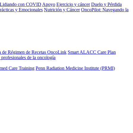
Lidiando con COVID
Apoyo
Ejercicio y cáncer
Duelo y Pérdida
rácticas y Emocionales
Nutrición y Cáncer
OncoPilot: Navegando la
a de Régimen de Recetas OncoLink
Smart ALACC Care Plan
 profesionales de la oncología
med Care Training
Penn Radiation Medicine Institute (PRMI)