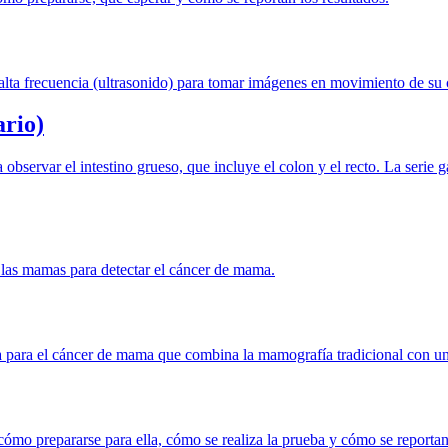
alta frecuencia (ultrasonido) para tomar imágenes en movimiento de su
ario)
ra observar el intestino grueso, que incluye el colon y el recto. La seri
las mamas para detectar el cáncer de mama.
a para el cáncer de mama que combina la mamografía tradicional con un 
cómo prepararse para ella, cómo se realiza la prueba y cómo se reportan