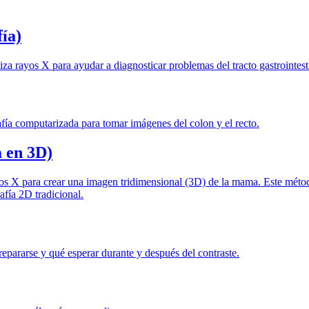
fía)
liza rayos X para ayudar a diagnosticar problemas del tracto gastrointest
afía computarizada para tomar imágenes del colon y el recto.
 en 3D)
os X para crear una imagen tridimensional (3D) de la mama. Este método
fía 2D tradicional.
repararse y qué esperar durante y después del contraste.