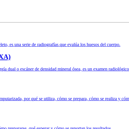
eto, es una serie de radiografías que evalúa los huesos del cuerpo.
EXA)
a dual o escáner de densidad mineral ósea, es un examen radiológico qu
mputarizada, por qué se utiliza, cómo se prepara, cómo se realiza y có
cómo prepararse, qué esperar y cómo se reportan los resultados.