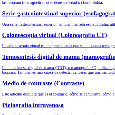
las resonancias magnéticas si se tiene ansiedad o claustrofobia.
Serie gastrointestinal superior (esofagogra
Una serie gastrointestinal superior, también llamada esofagografía, uti
Colonoscopia virtual (Colonografía CT)
La colonoscopia virtual es una prueba en la que se utiliza una tomogr
Tomosíntesis digital de mama (mamografía
La tomosíntesis digital de mama (DBT), o mamografía 3D, utiliza ray
biopsias. También es más capaz de detectar cánceres que una mamogra
Medio de contraste (Contraste)
Este artículo discutirá qué es el contraste, cómo se administra, cómo p
Pielografía intravenosa