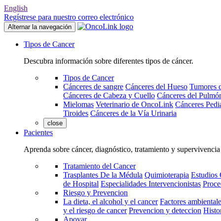
English
Regístrese para nuestro correo electrónico
Alternar la navegación
Tipos de Cancer
Descubra información sobre diferentes tipos de cáncer.
Tipos de Cancer
Cánceres de sangre
Cánceres del Hueso
Tumores d
Cánceres de Cabeza y Cuello
Cánceres del Pulmó
Mielomas
Veterinario de OncoLink
Cánceres Pediá
Tiroides
Cánceres de la Vía Urinaria
close
Pacientes
Aprenda sobre cáncer, diagnóstico, tratamiento y supervivencia
Tratamiento del Cancer
Trasplantes De la Médula
Quimioterapia
Estudios 
de Hospital
Especialidades Intervencionistas
Proce
Riesgo y Prevencion
La dieta, el alcohol y el cancer
Factores ambientale
y el riesgo de cancer
Prevencion y deteccion
Histo
Apoyar