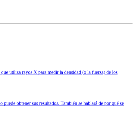
e utiliza rayos X para medir la densidad (o la fuerza) de los
mo puede obtener sus resultados. También se hablará de por qué se