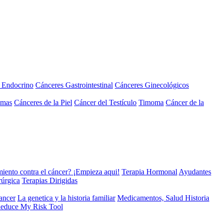
a Endocrino
Cánceres Gastrointestinal
Cánceres Ginecológicos
omas
Cánceres de la Piel
Cáncer del Testículo
Timoma
Cáncer de la
miento contra el cáncer? ¡Empieza aqui!
Terapia Hormonal
Ayudantes
rúrgica
Terapias Dirigidas
cancer
La genetica y la historia familiar
Medicamentos, Salud Historia
educe My Risk Tool