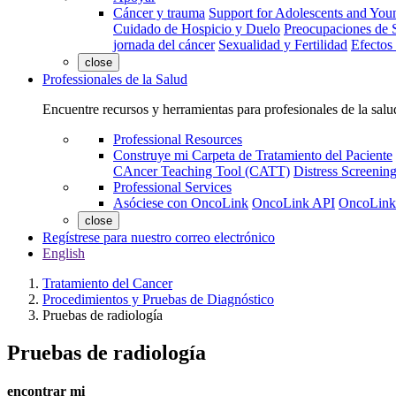
Cáncer y trauma
Support for Adolescents and You
Cuidado de Hospicio y Duelo
Preocupaciones de S
jornada del cáncer
Sexualidad y Fertilidad
Efectos
close
Professionales de la Salud
Encuentre recursos y herramientas para profesionales de la salu
Professional Resources
Construye mi Carpeta de Tratamiento del Paciente
CAncer Teaching Tool (CATT)
Distress Screeni
Professional Services
Asóciese con OncoLink
OncoLink API
OncoLink
close
Regístrese para nuestro correo electrónico
English
Tratamiento del Cancer
Procedimientos y Pruebas de Diagnóstico
Pruebas de radiología
Pruebas de radiología
encontrar mi