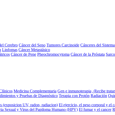
el Cerebro
Cáncer del Seno
Tumores Carcinoide
Cánceres del Sistem
n
Linfomas
Cáncer Metastásico
tricos
Cáncer de Pene
Pheochromocytoma
Cáncer de la Próstata
Sarc
Clínicos
Medicina Complementaria
Gen e inmunoterapia
¿Recibe trata
dimientos y Pruebas de Diagnóstico
Terapia con Protón
Radiación
Qui
s (exposicion UV, radon, radiacion)
El ejercicio, el peso corporal y el 
ria Sexual y Virus del Papiloma Humano (HPV)
El fumar y el cancer
R