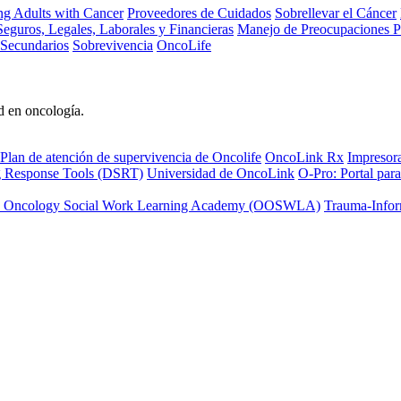
ng Adults with Cancer
Proveedores de Cuidados
Sobrellevar el Cáncer
eguros, Legales, Laborales y Financieras
Manejo de Preocupaciones P
 Secundarios
Sobrevivencia
OncoLife
d en oncología.
Plan de atención de supervivencia de Oncolife
OncoLink Rx
Impresor
ng Response Tools (DSRT)
Universidad de OncoLink
O-Pro: Portal para
 Oncology Social Work Learning Academy (OOSWLA)
Trauma-Infor