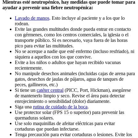
Mientras esté neutropénico, hay medidas que puede tomar para
ayudar a prevenir una fiebre neutropénica:
Lavado de manos
. Esto incluye al paciente y a los que lo
rodean.
Evite las grandes multitudes donde pueda entrar en contacto
con gérmenes, como los centros comerciales, la iglesia o el
transporte público. Si es necesario, vaya fuera de las horas
pico para evitar las multitudes.
No se acerque a nadie que esté enfermo (incluso resfriado), ni
siquiera a aquellos con los que convive.
Evite a los niños o adultos que hayan recibido vacunas
recientemente.
No manipule desechos animales (incluidas cajas de arena para
gatos, desechos de jaulas de pájaros, agua de tanques de
peces, gallineros, etc.)
Si tiene un
catéter central
(PICC, Port, Hickman), asegúrese
de mantenerlo limpio y seco. Revise el área para detectar
enrojecimiento o sensibilidad (dolor) diariamente.
Siga una
rutina de cuidado de la boca
.
Use protector solar (FPS 15 o superior) para prevenir las
quemaduras solares.
Use solo maquinillas de afeitar eléctricas para evitar
cortaduras que puedan infectarse.
Tenga precaución para evitar cortaduras o lesiones. Evite los