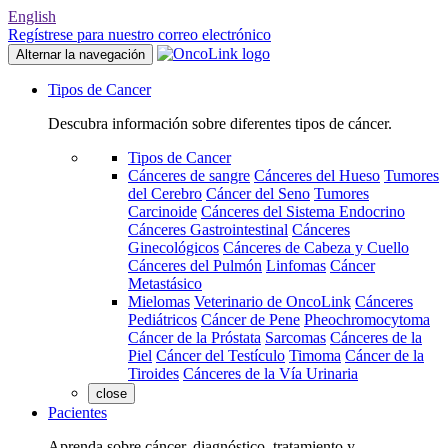
English
Regístrese para nuestro correo electrónico
Alternar la navegación
Tipos de Cancer
Descubra información sobre diferentes tipos de cáncer.
Tipos de Cancer
Cánceres de sangre
Cánceres del Hueso
Tumores
del Cerebro
Cáncer del Seno
Tumores
Carcinoide
Cánceres del Sistema Endocrino
Cánceres Gastrointestinal
Cánceres
Ginecológicos
Cánceres de Cabeza y Cuello
Cánceres del Pulmón
Linfomas
Cáncer
Metastásico
Mielomas
Veterinario de OncoLink
Cánceres
Pediátricos
Cáncer de Pene
Pheochromocytoma
Cáncer de la Próstata
Sarcomas
Cánceres de la
Piel
Cáncer del Testículo
Timoma
Cáncer de la
Tiroides
Cánceres de la Vía Urinaria
close
Pacientes
Aprenda sobre cáncer, diagnóstico, tratamiento y