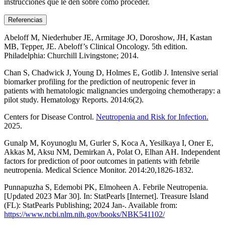
instrucciones que le den sobre cómo proceder.
Referencias
Abeloff M, Niederhuber JE, Armitage JO, Doroshow, JH, Kastan
MB, Tepper, JE. Abeloff’s Clinical Oncology. 5th edition.
Philadelphia: Churchill Livingstone; 2014.
Chan S, Chadwick J, Young D, Holmes E, Gotlib J. Intensive serial
biomarker profiling for the prediction of neutropenic fever in
patients with hematologic malignancies undergoing chemotherapy: a
pilot study. Hematology Reports. 2014:6(2).
Centers for Disease Control.
Neutropenia and Risk for Infection.
2025.
Gunalp M, Koyunoglu M, Gurler S, Koca A, Yesilkaya I, Oner E,
Akkas M, Aksu NM, Demirkan A, Polat O, Elhan AH. Independent
factors for prediction of poor outcomes in patients with febrile
neutropenia. Medical Science Monitor. 2014:20,1826-1832.
Punnapuzha S, Edemobi PK, Elmoheen A. Febrile Neutropenia.
[Updated 2023 Mar 30]. In: StatPearls [Internet]. Treasure Island
(FL): StatPearls Publishing; 2024 Jan-. Available from:
https://www.ncbi.nlm.nih.gov/books/NBK541102/