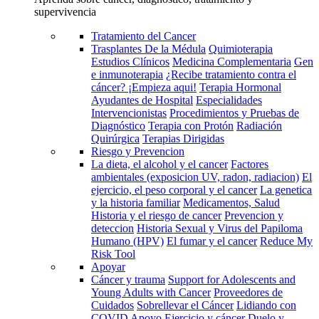
supervivencia
Tratamiento del Cancer
Trasplantes De la Médula
Quimioterapia
Estudios Clínicos
Medicina Complementaria
Gen
e inmunoterapia
¿Recibe tratamiento contra el
cáncer? ¡Empieza aqui!
Terapia Hormonal
Ayudantes de Hospital
Especialidades
Intervencionistas
Procedimientos y Pruebas de
Diagnóstico
Terapia con Protón
Radiación
Quirúrgica
Terapias Dirigidas
Riesgo y Prevencion
La dieta, el alcohol y el cancer
Factores
ambientales (exposicion UV, radon, radiacion)
El
ejercicio, el peso corporal y el cancer
La genetica
y la historia familiar
Medicamentos, Salud
Historia y el riesgo de cancer
Prevencion y
deteccion
Historia Sexual y Virus del Papiloma
Humano (HPV)
El fumar y el cancer
Reduce My
Risk Tool
Apoyar
Cáncer y trauma
Support for Adolescents and
Young Adults with Cancer
Proveedores de
Cuidados
Sobrellevar el Cáncer
Lidiando con
COVID
Apoyo
Ejercicio y cáncer
Duelo y