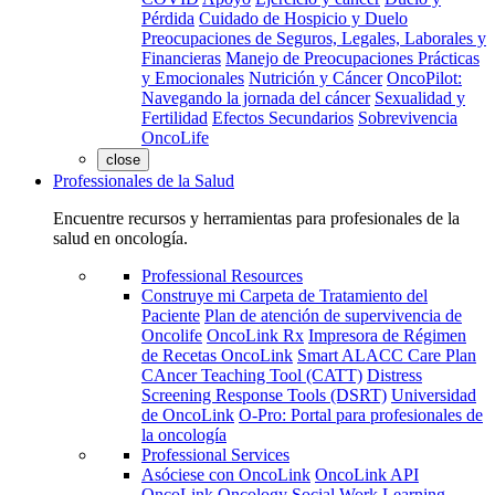
Pérdida
Cuidado de Hospicio y Duelo
Preocupaciones de Seguros, Legales, Laborales y
Financieras
Manejo de Preocupaciones Prácticas
y Emocionales
Nutrición y Cáncer
OncoPilot:
Navegando la jornada del cáncer
Sexualidad y
Fertilidad
Efectos Secundarios
Sobrevivencia
OncoLife
close
Professionales de la Salud
Encuentre recursos y herramientas para profesionales de la
salud en oncología.
Professional Resources
Construye mi Carpeta de Tratamiento del
Paciente
Plan de atención de supervivencia de
Oncolife
OncoLink Rx
Impresora de Régimen
de Recetas OncoLink
Smart ALACC Care Plan
CAncer Teaching Tool (CATT)
Distress
Screening Response Tools (DSRT)
Universidad
de OncoLink
O-Pro: Portal para profesionales de
la oncología
Professional Services
Asóciese con OncoLink
OncoLink API
OncoLink Oncology Social Work Learning