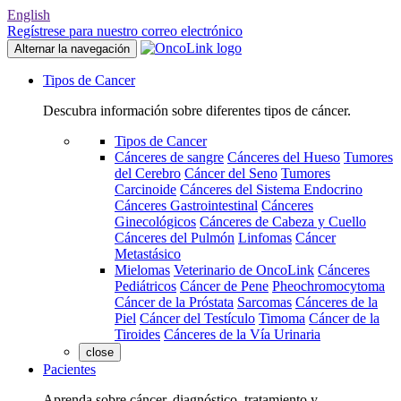
English
Regístrese para nuestro correo electrónico
Alternar la navegación
Tipos de Cancer
Descubra información sobre diferentes tipos de cáncer.
Tipos de Cancer
Cánceres de sangre
Cánceres del Hueso
Tumores
del Cerebro
Cáncer del Seno
Tumores
Carcinoide
Cánceres del Sistema Endocrino
Cánceres Gastrointestinal
Cánceres
Ginecológicos
Cánceres de Cabeza y Cuello
Cánceres del Pulmón
Linfomas
Cáncer
Metastásico
Mielomas
Veterinario de OncoLink
Cánceres
Pediátricos
Cáncer de Pene
Pheochromocytoma
Cáncer de la Próstata
Sarcomas
Cánceres de la
Piel
Cáncer del Testículo
Timoma
Cáncer de la
Tiroides
Cánceres de la Vía Urinaria
close
Pacientes
Aprenda sobre cáncer, diagnóstico, tratamiento y