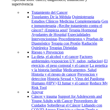
supervivencia
Tratamiento del Cancer
Trasplantes De la Médula
Quimioterapia
Estudios Clínicos
Medicina Complementaria
Gen
e inmunoterapia
¿Recibe tratamiento contra el
cáncer? ¡Empieza aqui!
Terapia Hormonal
Ayudantes de Hospital
Especialidades
Intervencionistas
Procedimientos y Pruebas de
Diagnóstico
Terapia con Protón
Radiación
Quirúrgica
Terapias Dirigidas
Riesgo y Prevencion
La dieta, el alcohol y el cancer
Factores
ambientales (exposicion UV, radon, radiacion)
El
ejercicio, el peso corporal y el cancer
La genetica
y la historia familiar
Medicamentos, Salud
Historia y el riesgo de cancer
Prevencion y
deteccion
Historia Sexual y Virus del Papiloma
Humano (HPV)
El fumar y el cancer
Reduce My
Risk Tool
Apoyar
Cáncer y trauma
Support for Adolescents and
Young Adults with Cancer
Proveedores de
Cuidados
Sobrellevar el Cáncer
Lidiando con
COVID
Apoyo
Ejercicio y cáncer
Duelo y