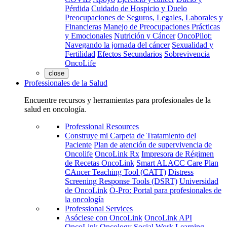
Pérdida
Cuidado de Hospicio y Duelo
Preocupaciones de Seguros, Legales, Laborales y
Financieras
Manejo de Preocupaciones Prácticas
y Emocionales
Nutrición y Cáncer
OncoPilot:
Navegando la jornada del cáncer
Sexualidad y
Fertilidad
Efectos Secundarios
Sobrevivencia
OncoLife
close
Professionales de la Salud
Encuentre recursos y herramientas para profesionales de la
salud en oncología.
Professional Resources
Construye mi Carpeta de Tratamiento del
Paciente
Plan de atención de supervivencia de
Oncolife
OncoLink Rx
Impresora de Régimen
de Recetas OncoLink
Smart ALACC Care Plan
CAncer Teaching Tool (CATT)
Distress
Screening Response Tools (DSRT)
Universidad
de OncoLink
O-Pro: Portal para profesionales de
la oncología
Professional Services
Asóciese con OncoLink
OncoLink API
OncoLink Oncology Social Work Learning