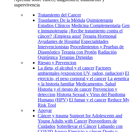
supervivencia
Tratamiento del Cancer
Trasplantes De la Médula
Quimioterapia
Estudios Clínicos
Medicina Complementaria
Gen
e inmunoterapia
¿Recibe tratamiento contra el
cáncer? ¡Empieza aqui!
Terapia Hormonal
Ayudantes de Hospital
Especialidades
Intervencionistas
Procedimientos y Pruebas de
Diagnóstico
Terapia con Protón
Radiación
Quirúrgica
Terapias Dirigidas
Riesgo y Prevencion
La dieta, el alcohol y el cancer
Factores
ambientales (exposicion UV, radon, radiacion)
El
ejercicio, el peso corporal y el cancer
La genetica
y la historia familiar
Medicamentos, Salud
Historia y el riesgo de cancer
Prevencion y
deteccion
Historia Sexual y Virus del Papiloma
Humano (HPV)
El fumar y el cancer
Reduce My
Risk Tool
Apoyar
Cáncer y trauma
Support for Adolescents and
Young Adults with Cancer
Proveedores de
Cuidados
Sobrellevar el Cáncer
Lidiando con
COVID
Apoyo
Ejercicio y cáncer
Duelo y