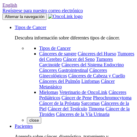
English
Regístrese para nuestro correo electrónico
Alternar la navegación
Tipos de Cancer
Descubra información sobre diferentes tipos de cáncer.
Tipos de Cancer
Cánceres de sangre
Cánceres del Hueso
Tumores
del Cerebro
Cáncer del Seno
Tumores
Carcinoide
Cánceres del Sistema Endocrino
Cánceres Gastrointestinal
Cánceres
Ginecológicos
Cánceres de Cabeza y Cuello
Cánceres del Pulmón
Linfomas
Cáncer
Metastásico
Mielomas
Veterinario de OncoLink
Cánceres
Pediátricos
Cáncer de Pene
Pheochromocytoma
Cáncer de la Próstata
Sarcomas
Cánceres de la
Piel
Cáncer del Testículo
Timoma
Cáncer de la
Tiroides
Cánceres de la Vía Urinaria
close
Pacientes
Aprenda sobre cáncer, diagnóstico, tratamiento y