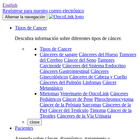
English
Regístrese para nuestro correo electrónico
Alternar la navegación
Tipos de Cancer
Descubra información sobre diferentes tipos de cáncer.
Tipos de Cancer
Cánceres de sangre
Cánceres del Hueso
Tumores
del Cerebro
Cáncer del Seno
Tumores
Carcinoide
Cánceres del Sistema Endocrino
Cánceres Gastrointestinal
Cánceres
Ginecológicos
Cánceres de Cabeza y Cuello
Cánceres del Pulmón
Linfomas
Cáncer
Metastásico
Mielomas
Veterinario de OncoLink
Cánceres
Pediátricos
Cáncer de Pene
Pheochromocytoma
Cáncer de la Próstata
Sarcomas
Cánceres de la
Piel
Cáncer del Testículo
Timoma
Cáncer de la
Tiroides
Cánceres de la Vía Urinaria
close
Pacientes
Aprenda sobre cáncer, diagnóstico, tratamiento y