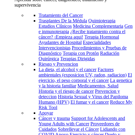
supervivencia
Tratamiento del Cancer
Trasplantes De la Médula
Quimioterapia
Estudios Clínicos
Medicina Complementaria
Gen
e inmunoterapia
¿Recibe tratamiento contra el
cáncer? ¡Empieza aqui!
Terapia Hormonal
Ayudantes de Hospital
Especialidades
Intervencionistas
Procedimientos y Pruebas de
Diagnóstico
Terapia con Protón
Radiación
Quirúrgica
Terapias Dirigidas
Riesgo y Prevencion
La dieta, el alcohol y el cancer
Factores
ambientales (exposicion UV, radon, radiacion)
El
ejercicio, el peso corporal y el cancer
La genetica
y la historia familiar
Medicamentos, Salud
Historia y el riesgo de cancer
Prevencion y
deteccion
Historia Sexual y Virus del Papiloma
Humano (HPV)
El fumar y el cancer
Reduce My
Risk Tool
Apoyar
Cáncer y trauma
Support for Adolescents and
Young Adults with Cancer
Proveedores de
Cuidados
Sobrellevar el Cáncer
Lidiando con
COVID
Apoyo
Ejercicio y cáncer
Duelo y