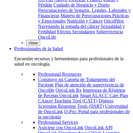
Pérdida
Cuidado de Hospicio y Duelo
Preocupaciones de Seguros, Legales, Laborales y
Financieras
Manejo de Preocupaciones Prácticas
y Emocionales
Nutrición y Cáncer
OncoPilot:
Navegando la jornada del cáncer
Sexualidad y
Fertilidad
Efectos Secundarios
Sobrevivencia
OncoLife
close
Professionales de la Salud
Encuentre recursos y herramientas para profesionales de la
salud en oncología.
Professional Resources
Construye mi Carpeta de Tratamiento del
Paciente
Plan de atención de supervivencia de
Oncolife
OncoLink Rx
Impresora de Régimen
de Recetas OncoLink
Smart ALACC Care Plan
CAncer Teaching Tool (CATT)
Distress
Screening Response Tools (DSRT)
Universidad
de OncoLink
O-Pro: Portal para profesionales de
la oncología
Professional Services
Asóciese con OncoLink
OncoLink API
OncoLink Oncology Social Work Learning