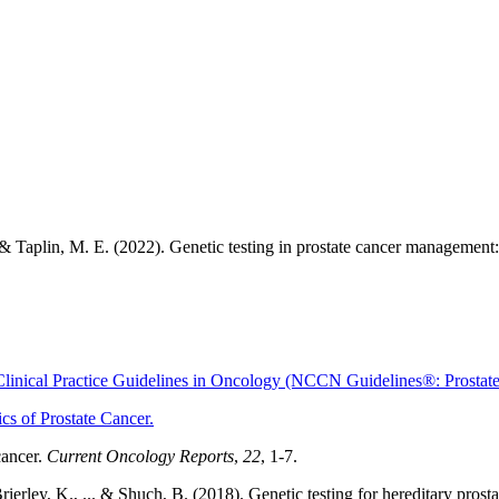
, & Taplin, M. E. (2022). Genetic testing in prostate cancer managemen
nical Practice Guidelines in Oncology (NCCN Guidelines®: Prostate
cs of Prostate Cancer.
cancer.
Current Oncology Reports
,
22
, 1-7.
erley, K., ... & Shuch, B. (2018). Genetic testing for hereditary prosta