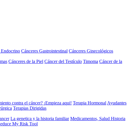
a Endocrino
Cánceres Gastrointestinal
Cánceres Ginecológicos
omas
Cánceres de la Piel
Cáncer del Testículo
Timoma
Cáncer de la
miento contra el cáncer? ¡Empieza aqui!
Terapia Hormonal
Ayudantes
rúrgica
Terapias Dirigidas
cancer
La genetica y la historia familiar
Medicamentos, Salud Historia
educe My Risk Tool