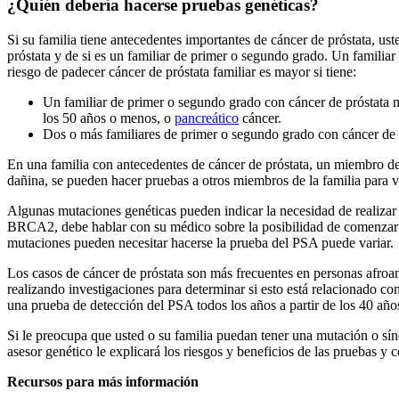
¿Quién debería hacerse pruebas genéticas?
Si su familia tiene antecedentes importantes de cáncer de próstata, us
próstata y de si es un familiar de primer o segundo grado. Un familiar
riesgo de padecer cáncer de próstata familiar es mayor si tiene:
Un familiar de primer o segundo grado con cáncer de próstata m
los 50 años o menos, o
pancreático
cáncer.
Dos o más familiares de primer o segundo grado con cáncer de m
En una familia con antecedentes de cáncer de próstata, un miembro de
dañina, se pueden hacer pruebas a otros miembros de la familia para ve
Algunas mutaciones genéticas pueden indicar la necesidad de realizar
BRCA2, debe hablar con su médico sobre la posibilidad de comenzar a
mutaciones pueden necesitar hacerse la prueba del PSA puede variar.
Los casos de cáncer de próstata son más frecuentes en personas afroa
realizando investigaciones para determinar si esto está relacionado co
una prueba de detección del PSA todos los años a partir de los 40 añ
Si le preocupa que usted o su familia puedan tener una mutación o sínd
asesor genético le explicará los riesgos y beneficios de las pruebas y
Recursos para más información