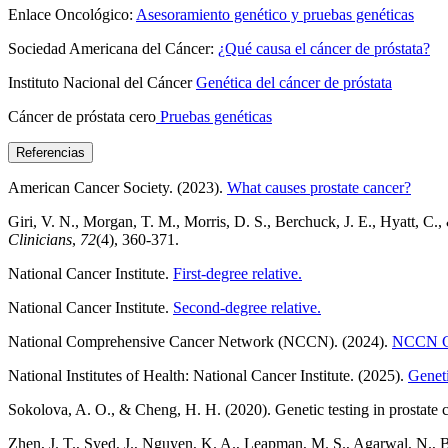
Enlace Oncológico:
Asesoramiento genético y pruebas genéticas
Sociedad Americana del Cáncer:
¿Qué causa el cáncer de próstata?
Instituto Nacional del Cáncer
Genética del cáncer de próstata
Cáncer de próstata cero
Pruebas genéticas
Referencias
American Cancer Society. (2023).
What causes prostate cancer?
Giri, V. N., Morgan, T. M., Morris, D. S., Berchuck, J. E., Hyatt, C.
Clinicians
,
72
(4), 360-371.
National Cancer Institute.
First-degree relative.
National Cancer Institute.
Second-degree relative.
National Comprehensive Cancer Network (NCCN). (2024).
NCCN Cli
National Institutes of Health: National Cancer Institute. (2025).
Geneti
Sokolova, A. O., & Cheng, H. H. (2020). Genetic testing in prostate 
Zhen, J. T., Syed, J., Nguyen, K. A., Leapman, M. S., Agarwal, N., Bri