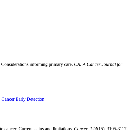
t: Considerations informing primary care.
CA: A Cancer Journal for
 Cancer Early Detection.
te cancer: Current status and limitations.
Cancer
,
124
(15), 3105-3117.