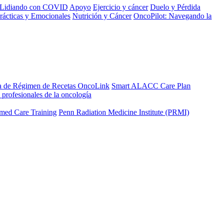
Lidiando con COVID
Apoyo
Ejercicio y cáncer
Duelo y Pérdida
rácticas y Emocionales
Nutrición y Cáncer
OncoPilot: Navegando la
a de Régimen de Recetas OncoLink
Smart ALACC Care Plan
 profesionales de la oncología
med Care Training
Penn Radiation Medicine Institute (PRMI)