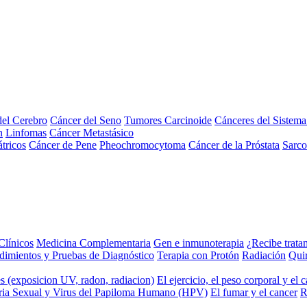
el Cerebro
Cáncer del Seno
Tumores Carcinoide
Cánceres del Sistem
n
Linfomas
Cáncer Metastásico
tricos
Cáncer de Pene
Pheochromocytoma
Cáncer de la Próstata
Sarc
Clínicos
Medicina Complementaria
Gen e inmunoterapia
¿Recibe trata
dimientos y Pruebas de Diagnóstico
Terapia con Protón
Radiación
Qui
s (exposicion UV, radon, radiacion)
El ejercicio, el peso corporal y el 
ria Sexual y Virus del Papiloma Humano (HPV)
El fumar y el cancer
R