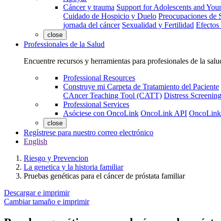
Cáncer y trauma
Support for Adolescents and You
Cuidado de Hospicio y Duelo
Preocupaciones de S
jornada del cáncer
Sexualidad y Fertilidad
Efectos
close
Professionales de la Salud
Encuentre recursos y herramientas para profesionales de la salu
Professional Resources
Construye mi Carpeta de Tratamiento del Paciente
CAncer Teaching Tool (CATT)
Distress Screeni
Professional Services
Asóciese con OncoLink
OncoLink API
OncoLink
close
Regístrese para nuestro correo electrónico
English
Riesgo y Prevencion
La genetica y la historia familiar
Pruebas genéticas para el cáncer de próstata familiar
Descargar e imprimir
Cambiar tamaño e imprimir