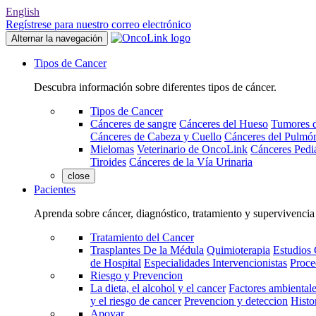
English
Regístrese para nuestro correo electrónico
Alternar la navegación
Tipos de Cancer
Descubra información sobre diferentes tipos de cáncer.
Tipos de Cancer
Cánceres de sangre
Cánceres del Hueso
Tumores d
Cánceres de Cabeza y Cuello
Cánceres del Pulmó
Mielomas
Veterinario de OncoLink
Cánceres Pediá
Tiroides
Cánceres de la Vía Urinaria
close
Pacientes
Aprenda sobre cáncer, diagnóstico, tratamiento y supervivencia
Tratamiento del Cancer
Trasplantes De la Médula
Quimioterapia
Estudios 
de Hospital
Especialidades Intervencionistas
Proce
Riesgo y Prevencion
La dieta, el alcohol y el cancer
Factores ambientale
y el riesgo de cancer
Prevencion y deteccion
Histo
Apoyar