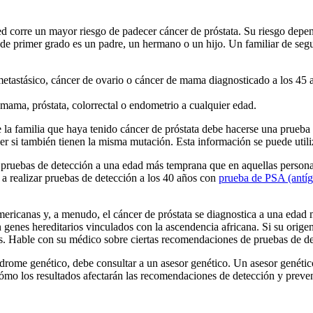
ted corre un mayor riesgo de padecer cáncer de próstata. Su riesgo depe
 de primer grado es un padre, un hermano o un hijo. Un familiar de segu
etastásico, cáncer de ovario o cáncer de mama diagnosticado a los 45 
ama, próstata, colorrectal o endometrio a cualquier edad.
 la familia que haya tenido cáncer de próstata debe hacerse una prueba 
r si también tienen la misma mutación. Esta información se puede utiliza
 pruebas de detección a una edad más temprana que en aquellas persona
 realizar pruebas de detección a los 40 años con
prueba de PSA (antíge
mericanas y, a menudo, el cáncer de próstata se diagnostica a una edad
n genes hereditarios vinculados con la ascendencia africana. Si su orig
os. Hable con su médico sobre ciertas recomendaciones de pruebas de det
rome genético, debe consultar a un asesor genético. Un asesor genético 
 cómo los resultados afectarán las recomendaciones de detección y preve