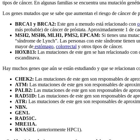
tipos de cáncer. En algunas familias se encuentra una mutación genéti
Los genes mutados que se sabe que aumentan el riesgo de cáncer de p
BRCA1 y BRCA2:
Este gen a menudo está relacionado con
o
más probable) de cáncer de próstata. Aproximadamente 1 de c
MSH2, MSH6, MLH1, PMS2, EPCAM:
Si tienes una mutac
“síndrome de Lynch”. Las personas con este síndrome tienen un 
mayor de
estómago
,
colorrectal
y otros tipos de cáncer.
HOXB13:
Las mutaciones de este gen se han relacionado con 
escandinava.
Hay muchos genes que aún se están estudiando y que se relacionan con 
CHEK2:
Las mutaciones de este gen son responsables de apro
ATM:
Las mutaciones de este gen son responsables de aproxim
PALB2:
Las mutaciones de este gen son responsables de aprox
RAD51D:
Las mutaciones de este gen son responsables de apr
ATR:
Las mutaciones de este gen son responsables de aproxim
NBN.
GEN1.
RAD51C.
MRE11A.
RNASEL
(anteriormente HPC1).