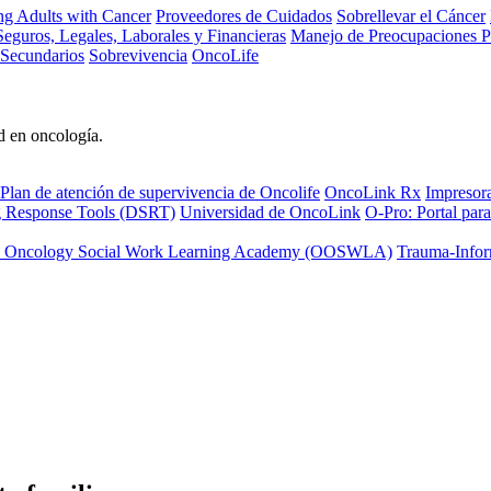
ng Adults with Cancer
Proveedores de Cuidados
Sobrellevar el Cáncer
eguros, Legales, Laborales y Financieras
Manejo de Preocupaciones P
 Secundarios
Sobrevivencia
OncoLife
d en oncología.
Plan de atención de supervivencia de Oncolife
OncoLink Rx
Impresor
ng Response Tools (DSRT)
Universidad de OncoLink
O-Pro: Portal para
 Oncology Social Work Learning Academy (OOSWLA)
Trauma-Infor