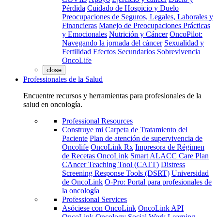
Pérdida
Cuidado de Hospicio y Duelo
Preocupaciones de Seguros, Legales, Laborales y
Financieras
Manejo de Preocupaciones Prácticas
y Emocionales
Nutrición y Cáncer
OncoPilot:
Navegando la jornada del cáncer
Sexualidad y
Fertilidad
Efectos Secundarios
Sobrevivencia
OncoLife
close
Professionales de la Salud
Encuentre recursos y herramientas para profesionales de la
salud en oncología.
Professional Resources
Construye mi Carpeta de Tratamiento del
Paciente
Plan de atención de supervivencia de
Oncolife
OncoLink Rx
Impresora de Régimen
de Recetas OncoLink
Smart ALACC Care Plan
CAncer Teaching Tool (CATT)
Distress
Screening Response Tools (DSRT)
Universidad
de OncoLink
O-Pro: Portal para profesionales de
la oncología
Professional Services
Asóciese con OncoLink
OncoLink API
OncoLink Oncology Social Work Learning