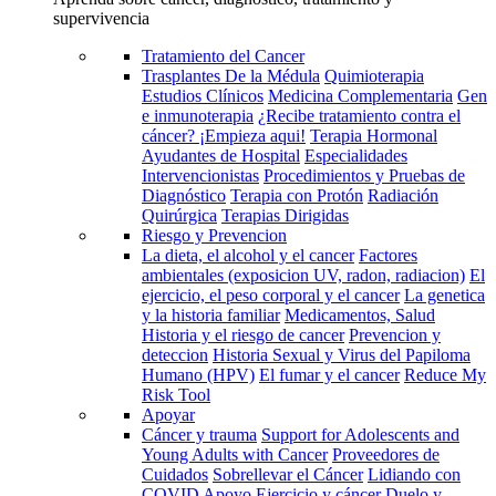
supervivencia
Tratamiento del Cancer
Trasplantes De la Médula
Quimioterapia
Estudios Clínicos
Medicina Complementaria
Gen
e inmunoterapia
¿Recibe tratamiento contra el
cáncer? ¡Empieza aqui!
Terapia Hormonal
Ayudantes de Hospital
Especialidades
Intervencionistas
Procedimientos y Pruebas de
Diagnóstico
Terapia con Protón
Radiación
Quirúrgica
Terapias Dirigidas
Riesgo y Prevencion
La dieta, el alcohol y el cancer
Factores
ambientales (exposicion UV, radon, radiacion)
El
ejercicio, el peso corporal y el cancer
La genetica
y la historia familiar
Medicamentos, Salud
Historia y el riesgo de cancer
Prevencion y
deteccion
Historia Sexual y Virus del Papiloma
Humano (HPV)
El fumar y el cancer
Reduce My
Risk Tool
Apoyar
Cáncer y trauma
Support for Adolescents and
Young Adults with Cancer
Proveedores de
Cuidados
Sobrellevar el Cáncer
Lidiando con
COVID
Apoyo
Ejercicio y cáncer
Duelo y