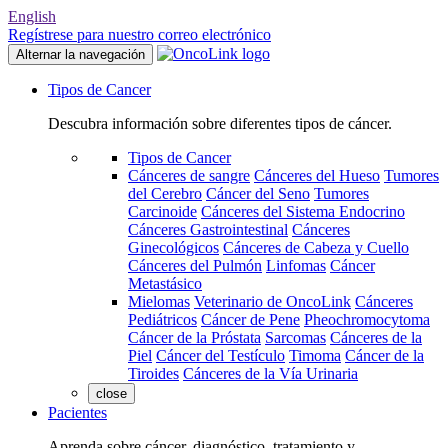
English
Regístrese para nuestro correo electrónico
Alternar la navegación
Tipos de Cancer
Descubra información sobre diferentes tipos de cáncer.
Tipos de Cancer
Cánceres de sangre
Cánceres del Hueso
Tumores
del Cerebro
Cáncer del Seno
Tumores
Carcinoide
Cánceres del Sistema Endocrino
Cánceres Gastrointestinal
Cánceres
Ginecológicos
Cánceres de Cabeza y Cuello
Cánceres del Pulmón
Linfomas
Cáncer
Metastásico
Mielomas
Veterinario de OncoLink
Cánceres
Pediátricos
Cáncer de Pene
Pheochromocytoma
Cáncer de la Próstata
Sarcomas
Cánceres de la
Piel
Cáncer del Testículo
Timoma
Cáncer de la
Tiroides
Cánceres de la Vía Urinaria
close
Pacientes
Aprenda sobre cáncer, diagnóstico, tratamiento y