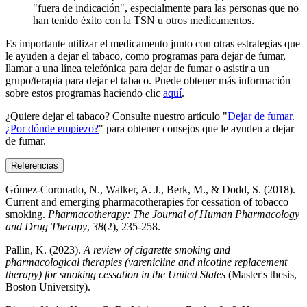
"fuera de indicación", especialmente para las personas que no
han tenido éxito con la TSN u otros medicamentos.
Es importante utilizar el medicamento junto con otras estrategias que
le ayuden a dejar el tabaco, como programas para dejar de fumar,
llamar a una línea telefónica para dejar de fumar o asistir a un
grupo/terapia para dejar el tabaco. Puede obtener más información
sobre estos programas haciendo clic
aquí
.
¿Quiere dejar el tabaco? Consulte nuestro artículo "
Dejar de fumar.
¿Por dónde empiezo?
" para obtener consejos que le ayuden a dejar
de fumar.
Referencias
Gómez‐Coronado, N., Walker, A. J., Berk, M., & Dodd, S. (2018).
Current and emerging pharmacotherapies for cessation of tobacco
smoking.
Pharmacotherapy: The Journal of Human Pharmacology
and Drug Therapy
,
38
(2), 235-258.
Pallin, K. (2023).
A review of cigarette smoking and
pharmacological therapies (varenicline and nicotine replacement
therapy) for smoking cessation in the United States
(Master's thesis,
Boston University).