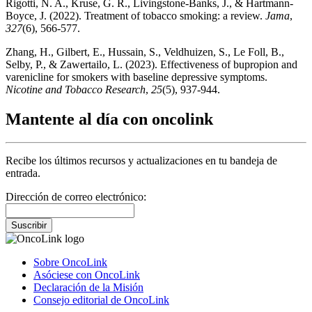
Rigotti, N. A., Kruse, G. R., Livingstone-Banks, J., & Hartmann-
Boyce, J. (2022). Treatment of tobacco smoking: a review.
Jama
,
327
(6), 566-577.
Zhang, H., Gilbert, E., Hussain, S., Veldhuizen, S., Le Foll, B.,
Selby, P., & Zawertailo, L. (2023). Effectiveness of bupropion and
varenicline for smokers with baseline depressive symptoms.
Nicotine and Tobacco Research
,
25
(5), 937-944.
Mantente al día con oncolink
Recibe los últimos recursos y actualizaciones en tu bandeja de
entrada.
Dirección de correo electrónico:
Suscribir
Sobre OncoLink
Asóciese con OncoLink
Declaración de la Misión
Consejo editorial de OncoLink