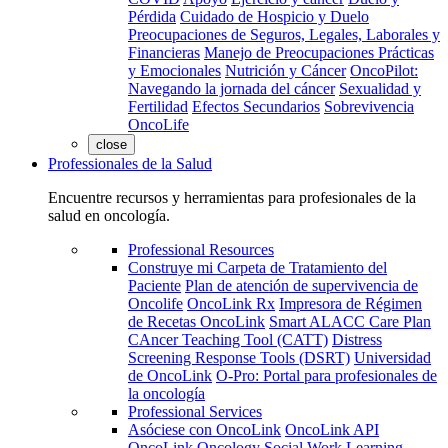
Pérdida
Cuidado de Hospicio y Duelo
Preocupaciones de Seguros, Legales, Laborales y
Financieras
Manejo de Preocupaciones Prácticas
y Emocionales
Nutrición y Cáncer
OncoPilot:
Navegando la jornada del cáncer
Sexualidad y
Fertilidad
Efectos Secundarios
Sobrevivencia
OncoLife
close
Professionales de la Salud
Encuentre recursos y herramientas para profesionales de la
salud en oncología.
Professional Resources
Construye mi Carpeta de Tratamiento del
Paciente
Plan de atención de supervivencia de
Oncolife
OncoLink Rx
Impresora de Régimen
de Recetas OncoLink
Smart ALACC Care Plan
CAncer Teaching Tool (CATT)
Distress
Screening Response Tools (DSRT)
Universidad
de OncoLink
O-Pro: Portal para profesionales de
la oncología
Professional Services
Asóciese con OncoLink
OncoLink API
OncoLink Oncology Social Work Learning