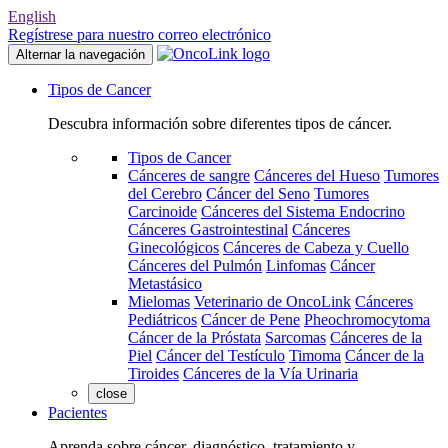
English
Regístrese para nuestro correo electrónico
Alternar la navegación
Tipos de Cancer
Descubra información sobre diferentes tipos de cáncer.
Tipos de Cancer
Cánceres de sangre
Cánceres del Hueso
Tumores
del Cerebro
Cáncer del Seno
Tumores
Carcinoide
Cánceres del Sistema Endocrino
Cánceres Gastrointestinal
Cánceres
Ginecológicos
Cánceres de Cabeza y Cuello
Cánceres del Pulmón
Linfomas
Cáncer
Metastásico
Mielomas
Veterinario de OncoLink
Cánceres
Pediátricos
Cáncer de Pene
Pheochromocytoma
Cáncer de la Próstata
Sarcomas
Cánceres de la
Piel
Cáncer del Testículo
Timoma
Cáncer de la
Tiroides
Cánceres de la Vía Urinaria
close
Pacientes
Aprenda sobre cáncer, diagnóstico, tratamiento y