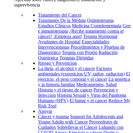
supervivencia
Tratamiento del Cancer
Trasplantes De la Médula
Quimioterapia
Estudios Clínicos
Medicina Complementaria
Gen
e inmunoterapia
¿Recibe tratamiento contra el
cáncer? ¡Empieza aqui!
Terapia Hormonal
Ayudantes de Hospital
Especialidades
Intervencionistas
Procedimientos y Pruebas de
Diagnóstico
Terapia con Protón
Radiación
Quirúrgica
Terapias Dirigidas
Riesgo y Prevencion
La dieta, el alcohol y el cancer
Factores
ambientales (exposicion UV, radon, radiacion)
El
ejercicio, el peso corporal y el cancer
La genetica
y la historia familiar
Medicamentos, Salud
Historia y el riesgo de cancer
Prevencion y
deteccion
Historia Sexual y Virus del Papiloma
Humano (HPV)
El fumar y el cancer
Reduce My
Risk Tool
Apoyar
Cáncer y trauma
Support for Adolescents and
Young Adults with Cancer
Proveedores de
Cuidados
Sobrellevar el Cáncer
Lidiando con
COVID
Apoyo
Ejercicio y cáncer
Duelo y