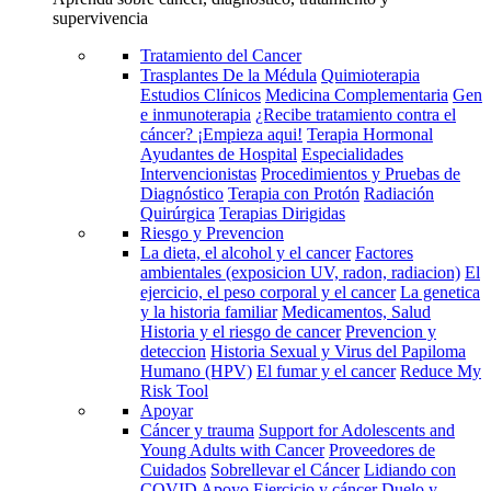
supervivencia
Tratamiento del Cancer
Trasplantes De la Médula
Quimioterapia
Estudios Clínicos
Medicina Complementaria
Gen
e inmunoterapia
¿Recibe tratamiento contra el
cáncer? ¡Empieza aqui!
Terapia Hormonal
Ayudantes de Hospital
Especialidades
Intervencionistas
Procedimientos y Pruebas de
Diagnóstico
Terapia con Protón
Radiación
Quirúrgica
Terapias Dirigidas
Riesgo y Prevencion
La dieta, el alcohol y el cancer
Factores
ambientales (exposicion UV, radon, radiacion)
El
ejercicio, el peso corporal y el cancer
La genetica
y la historia familiar
Medicamentos, Salud
Historia y el riesgo de cancer
Prevencion y
deteccion
Historia Sexual y Virus del Papiloma
Humano (HPV)
El fumar y el cancer
Reduce My
Risk Tool
Apoyar
Cáncer y trauma
Support for Adolescents and
Young Adults with Cancer
Proveedores de
Cuidados
Sobrellevar el Cáncer
Lidiando con
COVID
Apoyo
Ejercicio y cáncer
Duelo y