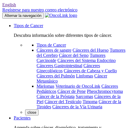
English
Regístrese para nuestro correo electrónico
Alternar la navegación
Tipos de Cancer
Descubra información sobre diferentes tipos de cáncer.
Tipos de Cancer
Cánceres de sangre
Cánceres del Hueso
Tumores
del Cerebro
Cáncer del Seno
Tumores
Carcinoide
Cánceres del Sistema Endocrino
Cánceres Gastrointestinal
Cánceres
Ginecológicos
Cánceres de Cabeza y Cuello
Cánceres del Pulmón
Linfomas
Cáncer
Metastásico
Mielomas
Veterinario de OncoLink
Cánceres
Pediátricos
Cáncer de Pene
Pheochromocytoma
Cáncer de la Próstata
Sarcomas
Cánceres de la
Piel
Cáncer del Testículo
Timoma
Cáncer de la
Tiroides
Cánceres de la Vía Urinaria
close
Pacientes
Aprenda sobre cáncer, diagnóstico, tratamiento y