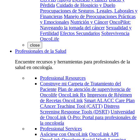
Pérdida
Cuidado de Hospicio y Duelo
Preocupaciones de Seguros, Legales, Laborales y
Financieras
Manejo de Preocupaciones Prácticas
y Emocionales
Nutrición y Cáncer
OncoPilot:
Navegando la jornada del cáncer
Sexualidad y
Fertilidad
Efectos Secundarios
Sobrevivencia
OncoLife
close
Professionales de la Salud
Encuentre recursos y herramientas para profesionales de la
salud en oncología.
Professional Resources
Construye mi Carpeta de Tratamiento del
Paciente
Plan de atención de supervivencia de
Oncolife
OncoLink Rx
Impresora de Régimen
de Recetas OncoLink
Smart ALACC Care Plan
CAncer Teaching Tool (CATT)
Distress
Screening Response Tools (DSRT)
Universidad
de OncoLink
O-Pro: Portal para profesionales de
la oncología
Professional Services
Asóciese con OncoLink
OncoLink API
OncoLink Oncology Social Work Learning