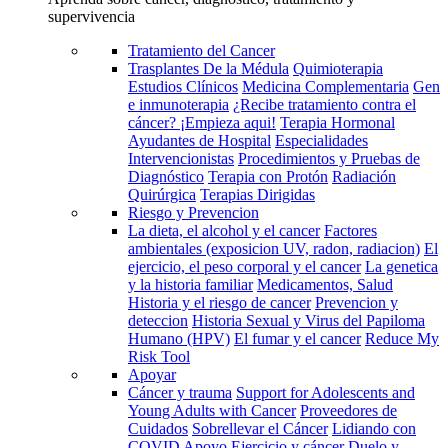
supervivencia
Tratamiento del Cancer
Trasplantes De la Médula
Quimioterapia
Estudios Clínicos
Medicina Complementaria
Gen
e inmunoterapia
¿Recibe tratamiento contra el
cáncer? ¡Empieza aqui!
Terapia Hormonal
Ayudantes de Hospital
Especialidades
Intervencionistas
Procedimientos y Pruebas de
Diagnóstico
Terapia con Protón
Radiación
Quirúrgica
Terapias Dirigidas
Riesgo y Prevencion
La dieta, el alcohol y el cancer
Factores
ambientales (exposicion UV, radon, radiacion)
El
ejercicio, el peso corporal y el cancer
La genetica
y la historia familiar
Medicamentos, Salud
Historia y el riesgo de cancer
Prevencion y
deteccion
Historia Sexual y Virus del Papiloma
Humano (HPV)
El fumar y el cancer
Reduce My
Risk Tool
Apoyar
Cáncer y trauma
Support for Adolescents and
Young Adults with Cancer
Proveedores de
Cuidados
Sobrellevar el Cáncer
Lidiando con
COVID
Apoyo
Ejercicio y cáncer
Duelo y