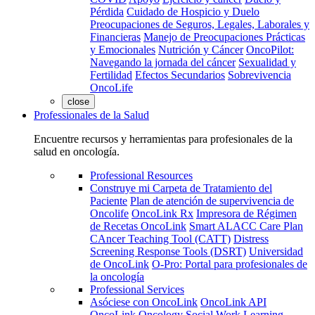
Pérdida
Cuidado de Hospicio y Duelo
Preocupaciones de Seguros, Legales, Laborales y
Financieras
Manejo de Preocupaciones Prácticas
y Emocionales
Nutrición y Cáncer
OncoPilot:
Navegando la jornada del cáncer
Sexualidad y
Fertilidad
Efectos Secundarios
Sobrevivencia
OncoLife
close
Professionales de la Salud
Encuentre recursos y herramientas para profesionales de la
salud en oncología.
Professional Resources
Construye mi Carpeta de Tratamiento del
Paciente
Plan de atención de supervivencia de
Oncolife
OncoLink Rx
Impresora de Régimen
de Recetas OncoLink
Smart ALACC Care Plan
CAncer Teaching Tool (CATT)
Distress
Screening Response Tools (DSRT)
Universidad
de OncoLink
O-Pro: Portal para profesionales de
la oncología
Professional Services
Asóciese con OncoLink
OncoLink API
OncoLink Oncology Social Work Learning