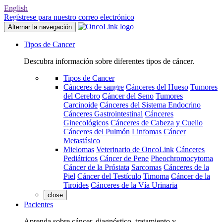
English
Regístrese para nuestro correo electrónico
Alternar la navegación
Tipos de Cancer
Descubra información sobre diferentes tipos de cáncer.
Tipos de Cancer
Cánceres de sangre
Cánceres del Hueso
Tumores
del Cerebro
Cáncer del Seno
Tumores
Carcinoide
Cánceres del Sistema Endocrino
Cánceres Gastrointestinal
Cánceres
Ginecológicos
Cánceres de Cabeza y Cuello
Cánceres del Pulmón
Linfomas
Cáncer
Metastásico
Mielomas
Veterinario de OncoLink
Cánceres
Pediátricos
Cáncer de Pene
Pheochromocytoma
Cáncer de la Próstata
Sarcomas
Cánceres de la
Piel
Cáncer del Testículo
Timoma
Cáncer de la
Tiroides
Cánceres de la Vía Urinaria
close
Pacientes
Aprenda sobre cáncer, diagnóstico, tratamiento y