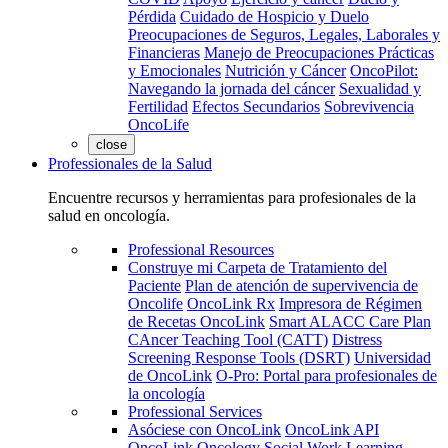
Pérdida
Cuidado de Hospicio y Duelo
Preocupaciones de Seguros, Legales, Laborales y
Financieras
Manejo de Preocupaciones Prácticas
y Emocionales
Nutrición y Cáncer
OncoPilot:
Navegando la jornada del cáncer
Sexualidad y
Fertilidad
Efectos Secundarios
Sobrevivencia
OncoLife
close
Professionales de la Salud
Encuentre recursos y herramientas para profesionales de la
salud en oncología.
Professional Resources
Construye mi Carpeta de Tratamiento del
Paciente
Plan de atención de supervivencia de
Oncolife
OncoLink Rx
Impresora de Régimen
de Recetas OncoLink
Smart ALACC Care Plan
CAncer Teaching Tool (CATT)
Distress
Screening Response Tools (DSRT)
Universidad
de OncoLink
O-Pro: Portal para profesionales de
la oncología
Professional Services
Asóciese con OncoLink
OncoLink API
OncoLink Oncology Social Work Learning