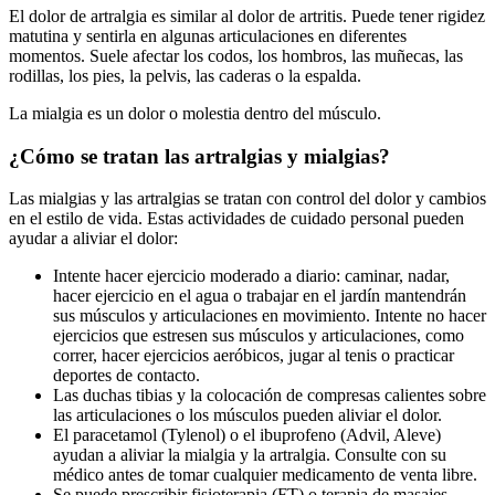
El dolor de artralgia es similar al dolor de artritis. Puede tener rigidez
matutina y sentirla en algunas articulaciones en diferentes
momentos. Suele afectar los codos, los hombros, las muñecas, las
rodillas, los pies, la pelvis, las caderas o la espalda.
La mialgia es un dolor o molestia dentro del músculo.
¿Cómo se tratan las artralgias y mialgias?
Las mialgias y las artralgias se tratan con control del dolor y cambios
en el estilo de vida. Estas actividades de cuidado personal pueden
ayudar a aliviar el dolor:
Intente hacer ejercicio moderado a diario: caminar, nadar,
hacer ejercicio en el agua o trabajar en el jardín mantendrán
sus músculos y articulaciones en movimiento. Intente no hacer
ejercicios que estresen sus músculos y articulaciones, como
correr, hacer ejercicios aeróbicos, jugar al tenis o practicar
deportes de contacto.
Las duchas tibias y la colocación de compresas calientes sobre
las articulaciones o los músculos pueden aliviar el dolor.
El paracetamol (Tylenol) o el ibuprofeno (Advil, Aleve)
ayudan a aliviar la mialgia y la artralgia. Consulte con su
médico antes de tomar cualquier medicamento de venta libre.
Se puede prescribir fisioterapia (FT) o terapia de masajes.