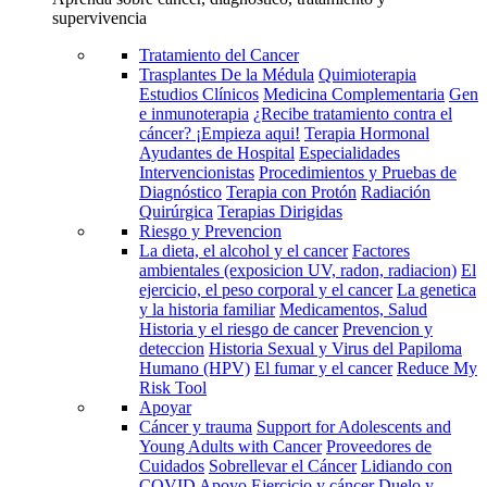
supervivencia
Tratamiento del Cancer
Trasplantes De la Médula
Quimioterapia
Estudios Clínicos
Medicina Complementaria
Gen
e inmunoterapia
¿Recibe tratamiento contra el
cáncer? ¡Empieza aqui!
Terapia Hormonal
Ayudantes de Hospital
Especialidades
Intervencionistas
Procedimientos y Pruebas de
Diagnóstico
Terapia con Protón
Radiación
Quirúrgica
Terapias Dirigidas
Riesgo y Prevencion
La dieta, el alcohol y el cancer
Factores
ambientales (exposicion UV, radon, radiacion)
El
ejercicio, el peso corporal y el cancer
La genetica
y la historia familiar
Medicamentos, Salud
Historia y el riesgo de cancer
Prevencion y
deteccion
Historia Sexual y Virus del Papiloma
Humano (HPV)
El fumar y el cancer
Reduce My
Risk Tool
Apoyar
Cáncer y trauma
Support for Adolescents and
Young Adults with Cancer
Proveedores de
Cuidados
Sobrellevar el Cáncer
Lidiando con
COVID
Apoyo
Ejercicio y cáncer
Duelo y