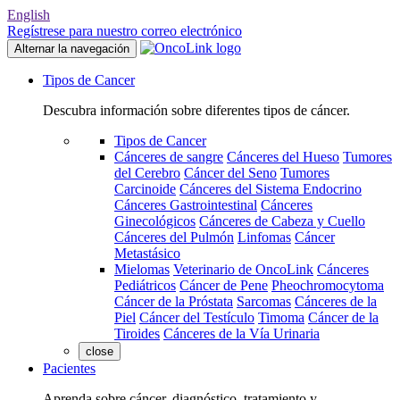
English
Regístrese para nuestro correo electrónico
Alternar la navegación
Tipos de Cancer
Descubra información sobre diferentes tipos de cáncer.
Tipos de Cancer
Cánceres de sangre
Cánceres del Hueso
Tumores
del Cerebro
Cáncer del Seno
Tumores
Carcinoide
Cánceres del Sistema Endocrino
Cánceres Gastrointestinal
Cánceres
Ginecológicos
Cánceres de Cabeza y Cuello
Cánceres del Pulmón
Linfomas
Cáncer
Metastásico
Mielomas
Veterinario de OncoLink
Cánceres
Pediátricos
Cáncer de Pene
Pheochromocytoma
Cáncer de la Próstata
Sarcomas
Cánceres de la
Piel
Cáncer del Testículo
Timoma
Cáncer de la
Tiroides
Cánceres de la Vía Urinaria
close
Pacientes
Aprenda sobre cáncer, diagnóstico, tratamiento y