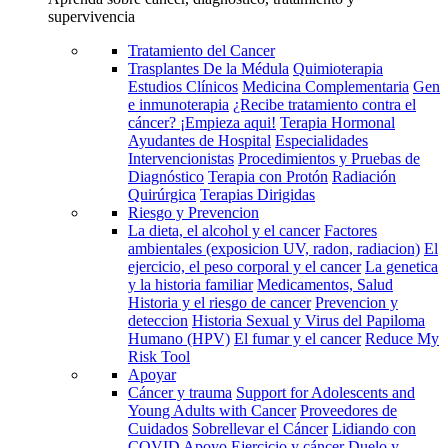
supervivencia
Tratamiento del Cancer
Trasplantes De la Médula
Quimioterapia
Estudios Clínicos
Medicina Complementaria
Gen
e inmunoterapia
¿Recibe tratamiento contra el
cáncer? ¡Empieza aqui!
Terapia Hormonal
Ayudantes de Hospital
Especialidades
Intervencionistas
Procedimientos y Pruebas de
Diagnóstico
Terapia con Protón
Radiación
Quirúrgica
Terapias Dirigidas
Riesgo y Prevencion
La dieta, el alcohol y el cancer
Factores
ambientales (exposicion UV, radon, radiacion)
El
ejercicio, el peso corporal y el cancer
La genetica
y la historia familiar
Medicamentos, Salud
Historia y el riesgo de cancer
Prevencion y
deteccion
Historia Sexual y Virus del Papiloma
Humano (HPV)
El fumar y el cancer
Reduce My
Risk Tool
Apoyar
Cáncer y trauma
Support for Adolescents and
Young Adults with Cancer
Proveedores de
Cuidados
Sobrellevar el Cáncer
Lidiando con
COVID
Apoyo
Ejercicio y cáncer
Duelo y