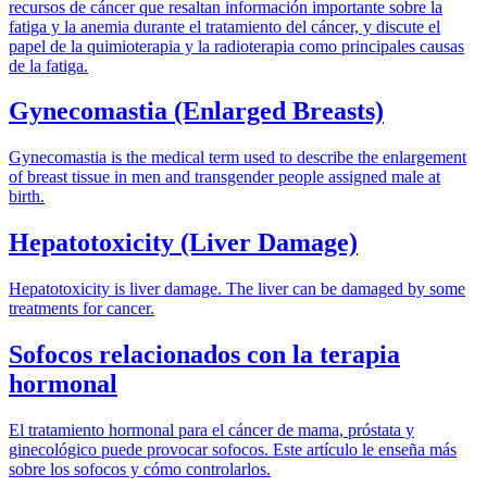
recursos de cáncer que resaltan información importante sobre la
fatiga y la anemia durante el tratamiento del cáncer, y discute el
papel de la quimioterapia y la radioterapia como principales causas
de la fatiga.
Gynecomastia (Enlarged Breasts)
Gynecomastia is the medical term used to describe the enlargement
of breast tissue in men and transgender people assigned male at
birth.
Hepatotoxicity (Liver Damage)
Hepatotoxicity is liver damage. The liver can be damaged by some
treatments for cancer.
Sofocos relacionados con la terapia
hormonal
El tratamiento hormonal para el cáncer de mama, próstata y
ginecológico puede provocar sofocos. Este artículo le enseña más
sobre los sofocos y cómo controlarlos.