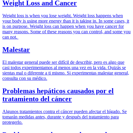
Weight Loss and Cancer
Weight loss is when you lose weight. Weight loss happens when
your body is using more energy than it is taking in. In some cases, it
is on purpose. Weight loss can happen when you have cancer for
many reasons. Some of these reasons you can control, and some you
can not.
Malestar
El malestar general puede ser difícil de describir, pero es algo que
casi todos experimentamos al menos una vez en la vida. Quizás se
sientas mal o diferente a ti mismo. Si experimentas malestar general,
consulta con su médico.
Problemas hepáticos causados por el
tratamiento del cáncer
Algunos tratamientos contra el cáncer pueden afectar el hígado. Se
tomarán medidas antes, durante y después del tratamiento para
protegerlo.