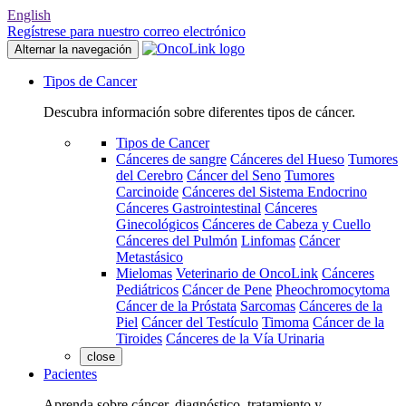
English
Regístrese para nuestro correo electrónico
Alternar la navegación
Tipos de Cancer
Descubra información sobre diferentes tipos de cáncer.
Tipos de Cancer
Cánceres de sangre
Cánceres del Hueso
Tumores
del Cerebro
Cáncer del Seno
Tumores
Carcinoide
Cánceres del Sistema Endocrino
Cánceres Gastrointestinal
Cánceres
Ginecológicos
Cánceres de Cabeza y Cuello
Cánceres del Pulmón
Linfomas
Cáncer
Metastásico
Mielomas
Veterinario de OncoLink
Cánceres
Pediátricos
Cáncer de Pene
Pheochromocytoma
Cáncer de la Próstata
Sarcomas
Cánceres de la
Piel
Cáncer del Testículo
Timoma
Cáncer de la
Tiroides
Cánceres de la Vía Urinaria
close
Pacientes
Aprenda sobre cáncer, diagnóstico, tratamiento y