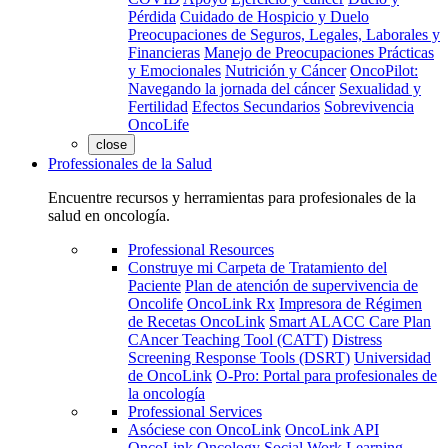
Pérdida
Cuidado de Hospicio y Duelo
Preocupaciones de Seguros, Legales, Laborales y
Financieras
Manejo de Preocupaciones Prácticas
y Emocionales
Nutrición y Cáncer
OncoPilot:
Navegando la jornada del cáncer
Sexualidad y
Fertilidad
Efectos Secundarios
Sobrevivencia
OncoLife
close
Professionales de la Salud
Encuentre recursos y herramientas para profesionales de la
salud en oncología.
Professional Resources
Construye mi Carpeta de Tratamiento del
Paciente
Plan de atención de supervivencia de
Oncolife
OncoLink Rx
Impresora de Régimen
de Recetas OncoLink
Smart ALACC Care Plan
CAncer Teaching Tool (CATT)
Distress
Screening Response Tools (DSRT)
Universidad
de OncoLink
O-Pro: Portal para profesionales de
la oncología
Professional Services
Asóciese con OncoLink
OncoLink API
OncoLink Oncology Social Work Learning