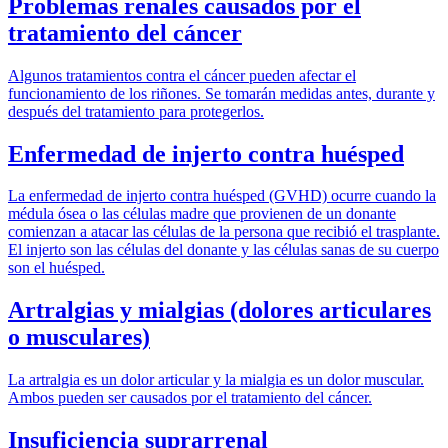
Problemas renales causados por el
tratamiento del cáncer
Algunos tratamientos contra el cáncer pueden afectar el
funcionamiento de los riñones. Se tomarán medidas antes, durante y
después del tratamiento para protegerlos.
Enfermedad de injerto contra huésped
La enfermedad de injerto contra huésped (GVHD) ocurre cuando la
médula ósea o las células madre que provienen de un donante
comienzan a atacar las células de la persona que recibió el trasplante.
El injerto son las células del donante y las células sanas de su cuerpo
son el huésped.
Artralgias y mialgias (dolores articulares
o musculares)
La artralgia es un dolor articular y la mialgia es un dolor muscular.
Ambos pueden ser causados por el tratamiento del cáncer.
Insuficiencia suprarrenal