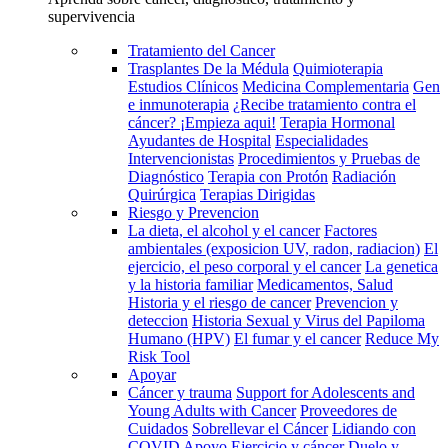
supervivencia
Tratamiento del Cancer
Trasplantes De la Médula
Quimioterapia
Estudios Clínicos
Medicina Complementaria
Gen
e inmunoterapia
¿Recibe tratamiento contra el
cáncer? ¡Empieza aqui!
Terapia Hormonal
Ayudantes de Hospital
Especialidades
Intervencionistas
Procedimientos y Pruebas de
Diagnóstico
Terapia con Protón
Radiación
Quirúrgica
Terapias Dirigidas
Riesgo y Prevencion
La dieta, el alcohol y el cancer
Factores
ambientales (exposicion UV, radon, radiacion)
El
ejercicio, el peso corporal y el cancer
La genetica
y la historia familiar
Medicamentos, Salud
Historia y el riesgo de cancer
Prevencion y
deteccion
Historia Sexual y Virus del Papiloma
Humano (HPV)
El fumar y el cancer
Reduce My
Risk Tool
Apoyar
Cáncer y trauma
Support for Adolescents and
Young Adults with Cancer
Proveedores de
Cuidados
Sobrellevar el Cáncer
Lidiando con
COVID
Apoyo
Ejercicio y cáncer
Duelo y