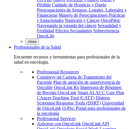
Pérdida
Cuidado de Hospicio y Duelo
Preocupaciones de Seguros, Legales, Laborales y
Financieras
Manejo de Preocupaciones Prácticas
y Emocionales
Nutrición y Cáncer
OncoPilot:
Navegando la jornada del cáncer
Sexualidad y
Fertilidad
Efectos Secundarios
Sobrevivencia
OncoLife
close
Professionales de la Salud
Encuentre recursos y herramientas para profesionales de la
salud en oncología.
Professional Resources
Construye mi Carpeta de Tratamiento del
Paciente
Plan de atención de supervivencia de
Oncolife
OncoLink Rx
Impresora de Régimen
de Recetas OncoLink
Smart ALACC Care Plan
CAncer Teaching Tool (CATT)
Distress
Screening Response Tools (DSRT)
Universidad
de OncoLink
O-Pro: Portal para profesionales de
la oncología
Professional Services
Asóciese con OncoLink
OncoLink API
OncoLink Oncology Social Work Learning