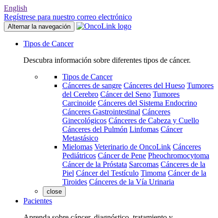
English
Regístrese para nuestro correo electrónico
Alternar la navegación
Tipos de Cancer
Descubra información sobre diferentes tipos de cáncer.
Tipos de Cancer
Cánceres de sangre
Cánceres del Hueso
Tumores
del Cerebro
Cáncer del Seno
Tumores
Carcinoide
Cánceres del Sistema Endocrino
Cánceres Gastrointestinal
Cánceres
Ginecológicos
Cánceres de Cabeza y Cuello
Cánceres del Pulmón
Linfomas
Cáncer
Metastásico
Mielomas
Veterinario de OncoLink
Cánceres
Pediátricos
Cáncer de Pene
Pheochromocytoma
Cáncer de la Próstata
Sarcomas
Cánceres de la
Piel
Cáncer del Testículo
Timoma
Cáncer de la
Tiroides
Cánceres de la Vía Urinaria
close
Pacientes
Aprenda sobre cáncer, diagnóstico, tratamiento y