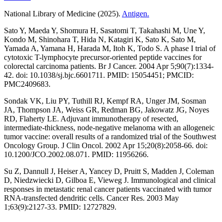
National Library of Medicine (2025).
Antigen.
Sato Y, Maeda Y, Shomura H, Sasatomi T, Takahashi M, Une Y,
Kondo M, Shinohara T, Hida N, Katagiri K, Sato K, Sato M,
Yamada A, Yamana H, Harada M, Itoh K, Todo S. A phase I trial of
cytotoxic T-lymphocyte precursor-oriented peptide vaccines for
colorectal carcinoma patients. Br J Cancer. 2004 Apr 5;90(7):1334-
42. doi: 10.1038/sj.bjc.6601711. PMID: 15054451; PMCID:
PMC2409683.
Sondak VK, Liu PY, Tuthill RJ, Kempf RA, Unger JM, Sosman
JA, Thompson JA, Weiss GR, Redman BG, Jakowatz JG, Noyes
RD, Flaherty LE. Adjuvant immunotherapy of resected,
intermediate-thickness, node-negative melanoma with an allogeneic
tumor vaccine: overall results of a randomized trial of the Southwest
Oncology Group. J Clin Oncol. 2002 Apr 15;20(8):2058-66. doi:
10.1200/JCO.2002.08.071. PMID: 11956266.
Su Z, Dannull J, Heiser A, Yancey D, Pruitt S, Madden J, Coleman
D, Niedzwiecki D, Gilboa E, Vieweg J. Immunological and clinical
responses in metastatic renal cancer patients vaccinated with tumor
RNA-transfected dendritic cells. Cancer Res. 2003 May
1;63(9):2127-33. PMID: 12727829.