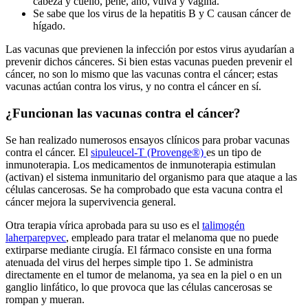
cabeza y cuello, pene, ano, vulva y vagina.
Se sabe que los virus de la hepatitis B y C causan cáncer de
hígado.
Las vacunas que previenen la infección por estos virus ayudarían a
prevenir dichos cánceres. Si bien estas vacunas pueden prevenir el
cáncer, no son lo mismo que las vacunas contra el cáncer; estas
vacunas actúan contra los virus, y no contra el cáncer en sí.
¿Funcionan las vacunas contra el cáncer?
Se han realizado numerosos ensayos clínicos para probar vacunas
contra el cáncer. El
sipuleucel-T (Provenge®)
es un tipo de
inmunoterapia. Los medicamentos de inmunoterapia estimulan
(activan) el sistema inmunitario del organismo para que ataque a las
células cancerosas. Se ha comprobado que esta vacuna contra el
cáncer mejora la supervivencia general.
Otra terapia vírica aprobada para su uso es el
talimogén
laherparepvec
, empleado para tratar el melanoma que no puede
extirparse mediante cirugía. El fármaco consiste en una forma
atenuada del virus del herpes simple tipo 1. Se administra
directamente en el tumor de melanoma, ya sea en la piel o en un
ganglio linfático, lo que provoca que las células cancerosas se
rompan y mueran.