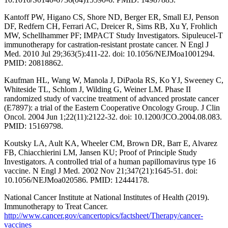
Kantoff PW, Higano CS, Shore ND, Berger ER, Small EJ, Penson
DF, Redfern CH, Ferrari AC, Dreicer R, Sims RB, Xu Y, Frohlich
MW, Schellhammer PF; IMPACT Study Investigators. Sipuleucel-T
immunotherapy for castration-resistant prostate cancer. N Engl J
Med. 2010 Jul 29;363(5):411-22. doi: 10.1056/NEJMoa1001294.
PMID: 20818862.
Kaufman HL, Wang W, Manola J, DiPaola RS, Ko YJ, Sweeney C,
Whiteside TL, Schlom J, Wilding G, Weiner LM. Phase II
randomized study of vaccine treatment of advanced prostate cancer
(E7897): a trial of the Eastern Cooperative Oncology Group. J Clin
Oncol. 2004 Jun 1;22(11):2122-32. doi: 10.1200/JCO.2004.08.083.
PMID: 15169798.
Koutsky LA, Ault KA, Wheeler CM, Brown DR, Barr E, Alvarez
FB, Chiacchierini LM, Jansen KU; Proof of Principle Study
Investigators. A controlled trial of a human papillomavirus type 16
vaccine. N Engl J Med. 2002 Nov 21;347(21):1645-51. doi:
10.1056/NEJMoa020586. PMID: 12444178.
National Cancer Institute at National Institutes of Health (2019).
Immunotherapy to Treat Cancer.
http://www.cancer.gov/cancertopics/factsheet/Therapy/cancer-
vaccines