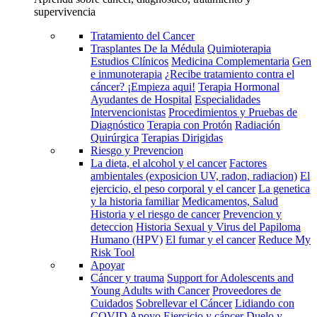
supervivencia
Tratamiento del Cancer
Trasplantes De la Médula
Quimioterapia
Estudios Clínicos
Medicina Complementaria
Gen
e inmunoterapia
¿Recibe tratamiento contra el
cáncer? ¡Empieza aqui!
Terapia Hormonal
Ayudantes de Hospital
Especialidades
Intervencionistas
Procedimientos y Pruebas de
Diagnóstico
Terapia con Protón
Radiación
Quirúrgica
Terapias Dirigidas
Riesgo y Prevencion
La dieta, el alcohol y el cancer
Factores
ambientales (exposicion UV, radon, radiacion)
El
ejercicio, el peso corporal y el cancer
La genetica
y la historia familiar
Medicamentos, Salud
Historia y el riesgo de cancer
Prevencion y
deteccion
Historia Sexual y Virus del Papiloma
Humano (HPV)
El fumar y el cancer
Reduce My
Risk Tool
Apoyar
Cáncer y trauma
Support for Adolescents and
Young Adults with Cancer
Proveedores de
Cuidados
Sobrellevar el Cáncer
Lidiando con
COVID
Apoyo
Ejercicio y cáncer
Duelo y