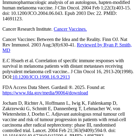
Immunopharmacologic analysis of an autologous, hapten-modified
human melanoma vaccine. J Clin Oncol. 2004 Feb 1;22(3):403-15.
doi: 10.1200/JCO.2004.06.043. Epub 2003 Dec 22. PMID:
14691123.
Cancer Research Institute.
Cancer Vaccines.
Cancer Vaccines: Between the Idea and the Reality. Finn OJ. Nat
Rev Immunol. 2003 Aug;3(8):630-41.
Reviewed by Ryan P. Smith,
MD
E.C Hsueh et al. Correlation of specific immune responses with
survival in melanoma patients with distant metastases receiving
polyvalent melanoma cell vaccine.. J Clin Oncol 16, 2913-20(1998).
DOI:
10.1200/JCO.1998.16.9.2913
FDA Access Data Sheet. Gardasil ®. 2025. Found at:
https://www.fda.gov/media/90064/download
Jocham D, Richter A, Hoffmann L, Iwig K, Fahlenkamp D,
Zakrzewski G, Schmitt E, Dannenberg T, Lehmacher W, von
Wietersheim J, Doehn C. Adjuvant autologous renal tumour cell
vaccine and risk of tumour progression in patients with renal-cell
carcinoma after radical nephrectomy: phase III, randomised
controlled trial. Lancet. 2004 Feb 21;363(9409):594-9. doi:
10.1016/S0140-6736(04)15590-6. PMID: 14987883.