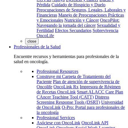
Pérdida
Cuidado de Hospicio y Duelo
Preocupaciones de Seguros, Legales, Laborales y
Financieras
Manejo de Preocupaciones Prácticas
y Emocionales
Nutrición y Cáncer
OncoPilot:
Navegando la jornada del cáncer
Sexualidad y
Fertilidad
Efectos Secundarios
Sobrevivencia
OncoLife
close
Professionales de la Salud
Encuentre recursos y herramientas para profesionales de la
salud en oncología.
Professional Resources
Construye mi Carpeta de Tratamiento del
Paciente
Plan de atención de supervivencia de
Oncolife
OncoLink Rx
Impresora de Régimen
de Recetas OncoLink
Smart ALACC Care Plan
CAncer Teaching Tool (CATT)
Distress
Screening Response Tools (DSRT)
Universidad
de OncoLink
O-Pro: Portal para profesionales de
la oncología
Professional Services
Asóciese con OncoLink
OncoLink API
OncoLink Oncology Social Work Learning