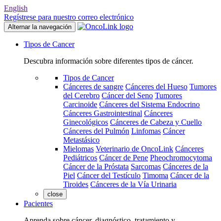
English
Regístrese para nuestro correo electrónico
Alternar la navegación
Tipos de Cancer
Descubra información sobre diferentes tipos de cáncer.
Tipos de Cancer
Cánceres de sangre
Cánceres del Hueso
Tumores
del Cerebro
Cáncer del Seno
Tumores
Carcinoide
Cánceres del Sistema Endocrino
Cánceres Gastrointestinal
Cánceres
Ginecológicos
Cánceres de Cabeza y Cuello
Cánceres del Pulmón
Linfomas
Cáncer
Metastásico
Mielomas
Veterinario de OncoLink
Cánceres
Pediátricos
Cáncer de Pene
Pheochromocytoma
Cáncer de la Próstata
Sarcomas
Cánceres de la
Piel
Cáncer del Testículo
Timoma
Cáncer de la
Tiroides
Cánceres de la Vía Urinaria
close
Pacientes
Aprenda sobre cáncer, diagnóstico, tratamiento y