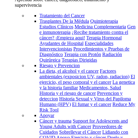
supervivencia
Tratamiento del Cancer
Trasplantes De la Médula
Quimioterapia
Estudios Clínicos
Medicina Complementaria
Gen
e inmunoterapia
¿Recibe tratamiento contra el
cáncer? ¡Empieza aqui!
Terapia Hormonal
Ayudantes de Hospital
Especialidades
Intervencionistas
Procedimientos y Pruebas de
Diagnóstico
Terapia con Protón
Radiación
Quirúrgica
Terapias Dirigidas
Riesgo y Prevencion
La dieta, el alcohol y el cancer
Factores
ambientales (exposicion UV, radon, radiacion)
El
ejercicio, el peso corporal y el cancer
La genetica
y la historia familiar
Medicamentos, Salud
Historia y el riesgo de cancer
Prevencion y
deteccion
Historia Sexual y Virus del Papiloma
Humano (HPV)
El fumar y el cancer
Reduce My
Risk Tool
Apoyar
Cáncer y trauma
Support for Adolescents and
Young Adults with Cancer
Proveedores de
Cuidados
Sobrellevar el Cáncer
Lidiando con
COVID
Apoyo
Ejercicio y cáncer
Duelo y