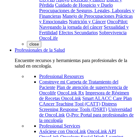
Pérdida
Cuidado de Hospicio y Duelo
Preocupaciones de Seguros, Legales, Laborales y
Financieras
Manejo de Preocupaciones Prácticas
y Emocionales
Nutrición y Cáncer
OncoPilot:
Navegando la jornada del cáncer
Sexualidad y
Fertilidad
Efectos Secundarios
Sobrevivencia
OncoLife
close
Professionales de la Salud
Encuentre recursos y herramientas para profesionales de la
salud en oncología.
Professional Resources
Construye mi Carpeta de Tratamiento del
Paciente
Plan de atención de supervivencia de
Oncolife
OncoLink Rx
Impresora de Régimen
de Recetas OncoLink
Smart ALACC Care Plan
CAncer Teaching Tool (CATT)
Distress
Screening Response Tools (DSRT)
Universidad
de OncoLink
O-Pro: Portal para profesionales de
la oncología
Professional Services
Asóciese con OncoLink
OncoLink API
OncoLink Oncology Social Work Learning