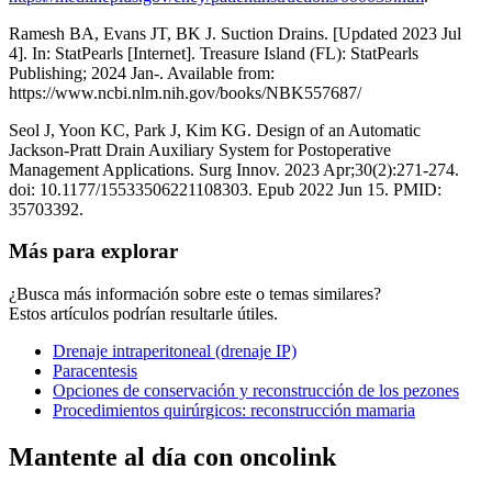
Ramesh BA, Evans JT, BK J. Suction Drains. [Updated 2023 Jul
4]. In: StatPearls [Internet]. Treasure Island (FL): StatPearls
Publishing; 2024 Jan-. Available from:
https://www.ncbi.nlm.nih.gov/books/NBK557687/
Seol J, Yoon KC, Park J, Kim KG. Design of an Automatic
Jackson-Pratt Drain Auxiliary System for Postoperative
Management Applications. Surg Innov. 2023 Apr;30(2):271-274.
doi: 10.1177/15533506221108303. Epub 2022 Jun 15. PMID:
35703392.
Más para explorar
¿Busca más información sobre este o temas similares?
Estos artículos podrían resultarle útiles.
Drenaje intraperitoneal (drenaje IP)
Paracentesis
Opciones de conservación y reconstrucción de los pezones
Procedimientos quirúrgicos: reconstrucción mamaria
Mantente al día con oncolink