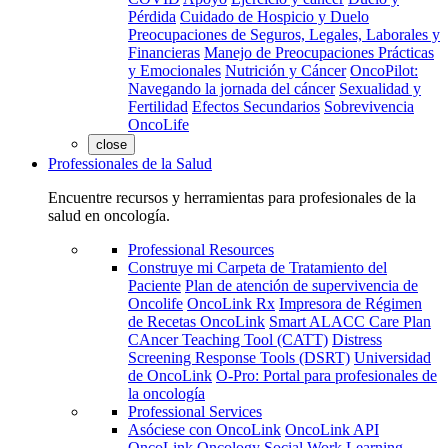
Pérdida
Cuidado de Hospicio y Duelo
Preocupaciones de Seguros, Legales, Laborales y
Financieras
Manejo de Preocupaciones Prácticas
y Emocionales
Nutrición y Cáncer
OncoPilot:
Navegando la jornada del cáncer
Sexualidad y
Fertilidad
Efectos Secundarios
Sobrevivencia
OncoLife
close
Professionales de la Salud
Encuentre recursos y herramientas para profesionales de la
salud en oncología.
Professional Resources
Construye mi Carpeta de Tratamiento del
Paciente
Plan de atención de supervivencia de
Oncolife
OncoLink Rx
Impresora de Régimen
de Recetas OncoLink
Smart ALACC Care Plan
CAncer Teaching Tool (CATT)
Distress
Screening Response Tools (DSRT)
Universidad
de OncoLink
O-Pro: Portal para profesionales de
la oncología
Professional Services
Asóciese con OncoLink
OncoLink API
OncoLink Oncology Social Work Learning