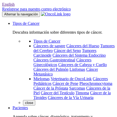
English
Regístrese para nuestro correo electrónico
Alternar la navegación
Tipos de Cancer
Descubra información sobre diferentes tipos de cáncer.
Tipos de Cancer
Cánceres de sangre
Cánceres del Hueso
Tumores
del Cerebro
Cáncer del Seno
Tumores
Carcinoide
Cánceres del Sistema Endocrino
Cánceres Gastrointestinal
Cánceres
Ginecológicos
Cánceres de Cabeza y Cuello
Cánceres del Pulmón
Linfomas
Cáncer
Metastásico
Mielomas
Veterinario de OncoLink
Cánceres
Pediátricos
Cáncer de Pene
Pheochromocytoma
Cáncer de la Próstata
Sarcomas
Cánceres de la
Piel
Cáncer del Testículo
Timoma
Cáncer de la
Tiroides
Cánceres de la Vía Urinaria
close
Pacientes
Aprenda sobre cáncer, diagnóstico, tratamiento y