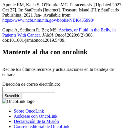
Aponte EM, Katta S, O'Rourke MC. Paracentesis. [Updated 2023
Oct 27]. In: StatPearls [Internet]. Treasure Island (FL): StatPearls
Publishing; 2021 Jan-. Available from:
https://www.ncbi.nlm.nih.gov/books/NBK435998/
Gupta A, Sedhom R, Beg MS.
Ascites, or Fluid in the Belly, in
Patients With Cancer
.
JAMA Oncol.
2020;6(2):308.
doi:10.1001/jamaoncol.2019.5409.
Mantente al día con oncolink
Recibe los últimos recursos y actualizaciones en tu bandeja de
entrada.
Dirección de correo electrónico:
Suscribir
Sobre OncoLink
Asóciese con OncoLink
Declaración de la Misión
Consejo editorial de OncoLink