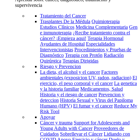
supervivencia
Tratamiento del Cancer
Trasplantes De la Médula
Quimioterapia
Estudios Clínicos
Medicina Complementaria
Gen
e inmunoterapia
¿Recibe tratamiento contra el
cáncer? ¡Empieza aqui!
Terapia Hormonal
Ayudantes de Hospital
Especialidades
Intervencionistas
Procedimientos y Pruebas de
Diagnóstico
Terapia con Protón
Radiación
Quirúrgica
Terapias Dirigidas
Riesgo y Prevencion
La dieta, el alcohol y el cancer
Factores
ambientales (exposicion UV, radon, radiacion)
El
ejercicio, el peso corporal y el cancer
La genetica
y la historia familiar
Medicamentos, Salud
Historia y el riesgo de cancer
Prevencion y
deteccion
Historia Sexual y Virus del Papiloma
Humano (HPV)
El fumar y el cancer
Reduce My
Risk Tool
Apoyar
Cáncer y trauma
Support for Adolescents and
Young Adults with Cancer
Proveedores de
Cuidados
Sobrellevar el Cáncer
Lidiando con
COVID
Apoyo
Ejercicio y cáncer
Duelo y