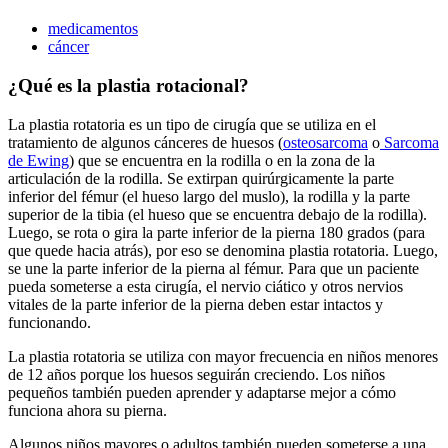
medicamentos
cáncer
¿Qué es la plastia rotacional?
La plastia rotatoria es un tipo de cirugía que se utiliza en el
tratamiento de algunos cánceres de huesos (
osteosarcoma
o
Sarcoma
de Ewing
) que se encuentra en la rodilla o en la zona de la
articulación de la rodilla. Se extirpan quirúrgicamente la parte
inferior del fémur (el hueso largo del muslo), la rodilla y la parte
superior de la tibia (el hueso que se encuentra debajo de la rodilla).
Luego, se rota o gira la parte inferior de la pierna 180 grados (para
que quede hacia atrás), por eso se denomina plastia rotatoria. Luego,
se une la parte inferior de la pierna al fémur. Para que un paciente
pueda someterse a esta cirugía, el nervio ciático y otros nervios
vitales de la parte inferior de la pierna deben estar intactos y
funcionando.
La plastia rotatoria se utiliza con mayor frecuencia en niños menores
de 12 años porque los huesos seguirán creciendo. Los niños
pequeños también pueden aprender y adaptarse mejor a cómo
funciona ahora su pierna.
Algunos niños mayores o adultos también pueden someterse a una