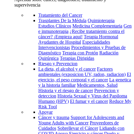
supervivencia
Tratamiento del Cancer
Trasplantes De la Médula
Quimioterapia
Estudios Clínicos
Medicina Complementaria
Gen
e inmunoterapia
¿Recibe tratamiento contra el
cáncer? ¡Empieza aqui!
Terapia Hormonal
Ayudantes de Hospital
Especialidades
Intervencionistas
Procedimientos y Pruebas de
Diagnóstico
Terapia con Protón
Radiación
Quirúrgica
Terapias Dirigidas
Riesgo y Prevencion
La dieta, el alcohol y el cancer
Factores
ambientales (exposicion UV, radon, radiacion)
El
ejercicio, el peso corporal y el cancer
La genetica
y la historia familiar
Medicamentos, Salud
Historia y el riesgo de cancer
Prevencion y
deteccion
Historia Sexual y Virus del Papiloma
Humano (HPV)
El fumar y el cancer
Reduce My
Risk Tool
Apoyar
Cáncer y trauma
Support for Adolescents and
Young Adults with Cancer
Proveedores de
Cuidados
Sobrellevar el Cáncer
Lidiando con
COVID
Apoyo
Ejercicio y cáncer
Duelo y