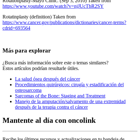
Rotationplasty-Mayo Clinic. (Sep 3, 2010) Taken from
https://www.youtube.com/watch?v=njJUcTbR2SY
Rotatinplasty (definition) Taken from
https://www.cancer.gov/publications/dictionaries/cancer-terms?
cdrid=693564
Más para explorar
¿Busca más información sobre este o temas similares?
Estos artículos podrían resultarle útiles.
La salud ósea después del cáncer
Procedimientos quirúrgicos: cirugía y estadificación del
osteosarcoma
Sarcomas of the Bone: Staging and Treatment
Manejo de la amputación/salvamento de una extremidad
después de la terapia contra el cáncer
Mantente al día con oncolink
Recibe los últimos recursos y actualizaciones en tu bandeja de