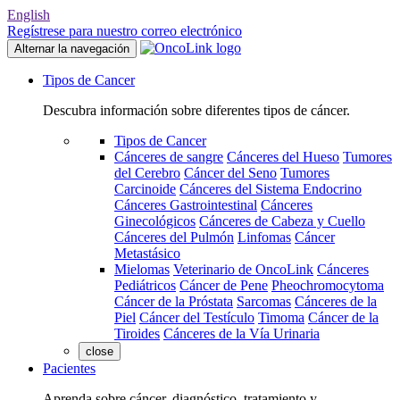
English
Regístrese para nuestro correo electrónico
Alternar la navegación
Tipos de Cancer
Descubra información sobre diferentes tipos de cáncer.
Tipos de Cancer
Cánceres de sangre
Cánceres del Hueso
Tumores
del Cerebro
Cáncer del Seno
Tumores
Carcinoide
Cánceres del Sistema Endocrino
Cánceres Gastrointestinal
Cánceres
Ginecológicos
Cánceres de Cabeza y Cuello
Cánceres del Pulmón
Linfomas
Cáncer
Metastásico
Mielomas
Veterinario de OncoLink
Cánceres
Pediátricos
Cáncer de Pene
Pheochromocytoma
Cáncer de la Próstata
Sarcomas
Cánceres de la
Piel
Cáncer del Testículo
Timoma
Cáncer de la
Tiroides
Cánceres de la Vía Urinaria
close
Pacientes
Aprenda sobre cáncer, diagnóstico, tratamiento y