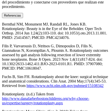
del procedimiento y conectarse con proveedores que realizan este
procedimiento.
Referencias
Bernthal NM, Monument MJ, Randall RL, Jones KB.
Rotationplasty: Beauty is in the Eye of the Beholder. Oper Tech
Orthop. 2014 Jun 1;24(2):103-110. doi: 10.1053/j.oto.2013.11.001.
PMID: 25414567; PMCID: PMC4234076.
Filis P, Varvarousis D, Ntritsos G, Dimopoulos D, Filis N,
Giannakeas N, Korompilias A, Ploumis A. Rotationplasty outcomes
assessed by gait analysis following resection of lower extremity
bone neoplasms. Bone Jt Open. 2023 Nov 1;4(11):817-824. doi:
10.1302/2633-1462.411.BJO-2023-0101.R1. PMID: 37907080;
PMCID: PMC10618047.
Fuchs B, Sim FH. Rotationplasty about the knee: surgical technique
and anatomical considerations. Clin Anat. 2004 May;17(4):345-53.
Retrieved from
https://www.ncbi.nlm.nih.gov/pubmed/15108342
Rotationplasty. (n.d.) Taken from
http://www.danafarberbostonchildrens.org/why-choose-
us/expertise/surgery/rotationplasty.aspx