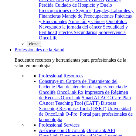
Pérdida
Cuidado de Hospicio y Duelo
Preocupaciones de Seguros, Legales, Laborales y
Financieras
Manejo de Preocupaciones Prácticas
y Emocionales
Nutrición y Cáncer
OncoPilot:
Navegando la jornada del cáncer
Sexualidad y
Fertilidad
Efectos Secundarios
Sobrevivencia
OncoLife
close
Professionales de la Salud
Encuentre recursos y herramientas para profesionales de la
salud en oncología.
Professional Resources
Construye mi Carpeta de Tratamiento del
Paciente
Plan de atención de supervivencia de
Oncolife
OncoLink Rx
Impresora de Régimen
de Recetas OncoLink
Smart ALACC Care Plan
CAncer Teaching Tool (CATT)
Distress
Screening Response Tools (DSRT)
Universidad
de OncoLink
O-Pro: Portal para profesionales de
la oncología
Professional Services
Asóciese con OncoLink
OncoLink API
OncoLink Oncology Social Work Learning