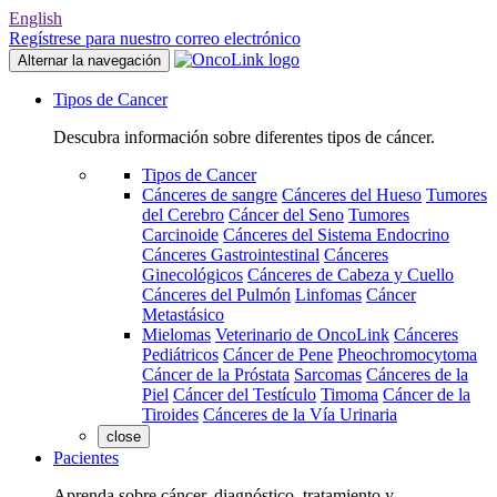
English
Regístrese para nuestro correo electrónico
Alternar la navegación
Tipos de Cancer
Descubra información sobre diferentes tipos de cáncer.
Tipos de Cancer
Cánceres de sangre
Cánceres del Hueso
Tumores
del Cerebro
Cáncer del Seno
Tumores
Carcinoide
Cánceres del Sistema Endocrino
Cánceres Gastrointestinal
Cánceres
Ginecológicos
Cánceres de Cabeza y Cuello
Cánceres del Pulmón
Linfomas
Cáncer
Metastásico
Mielomas
Veterinario de OncoLink
Cánceres
Pediátricos
Cáncer de Pene
Pheochromocytoma
Cáncer de la Próstata
Sarcomas
Cánceres de la
Piel
Cáncer del Testículo
Timoma
Cáncer de la
Tiroides
Cánceres de la Vía Urinaria
close
Pacientes
Aprenda sobre cáncer, diagnóstico, tratamiento y