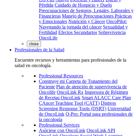
Pérdida
Cuidado de Hospicio y Duelo
Preocupaciones de Seguros, Legales, Laborales y
Financieras
Manejo de Preocupaciones Prácticas
y Emocionales
Nutrición y Cáncer
OncoPilot:
Navegando la jornada del cáncer
Sexualidad y
Fertilidad
Efectos Secundarios
Sobrevivencia
OncoLife
close
Professionales de la Salud
Encuentre recursos y herramientas para profesionales de la
salud en oncología.
Professional Resources
Construye mi Carpeta de Tratamiento del
Paciente
Plan de atención de supervivencia de
Oncolife
OncoLink Rx
Impresora de Régimen
de Recetas OncoLink
Smart ALACC Care Plan
CAncer Teaching Tool (CATT)
Distress
Screening Response Tools (DSRT)
Universidad
de OncoLink
O-Pro: Portal para profesionales de
la oncología
Professional Services
Asóciese con OncoLink
OncoLink API
OncoLink Oncology Social Work Learning