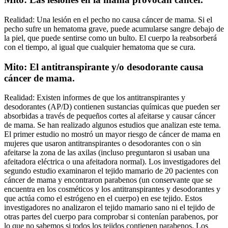
Realidad: Una lesión en el pecho no causa cáncer de mama. Si el
pecho sufre un hematoma grave, puede acumularse sangre debajo de
la piel, que puede sentirse como un bulto. El cuerpo la reabsorberá
con el tiempo, al igual que cualquier hematoma que se cura.
Mito: El antitranspirante y/o desodorante causa
cáncer de mama.
Realidad: Existen informes de que los antitranspirantes y
desodorantes (AP/D) contienen sustancias químicas que pueden ser
absorbidas a través de pequeños cortes al afeitarse y causar cáncer
de mama. Se han realizado algunos estudios que analizan este tema.
El primer estudio no mostró un mayor riesgo de cáncer de mama en
mujeres que usaron antitranspirantes o desodorantes con o sin
afeitarse la zona de las axilas (incluso preguntaron si usaban una
afeitadora eléctrica o una afeitadora normal). Los investigadores del
segundo estudio examinaron el tejido mamario de 20 pacientes con
cáncer de mama y encontraron parabenos (un conservante que se
encuentra en los cosméticos y los antitranspirantes y desodorantes y
que actúa como el estrógeno en el cuerpo) en ese tejido. Estos
investigadores no analizaron el tejido mamario sano ni el tejido de
otras partes del cuerpo para comprobar si contenían parabenos, por
lo que no sabemos si todos los tejidos contienen parabenos. Los