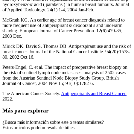
hydroxybenzoic acid ( parabens ) in human breast tumours. Journal
of Applied Toxicology. 24(1):1-4, 2004 Jan-Feb.
McGrath KG. An earlier age of breast cancer diagnosis related to
more frequent use of antiperspirant s/ deodorant s and underarm
shaving. European Journal of Cancer Prevention. 12(6):479-85,
2003 Dec.
Mirick DK. Davis S. Thomas DB. Antiperspirant use and the risk of
breast cancer. Journal of the National Cancer Institute. 94(20):1578-
80, 2002 Oct 16.
Peters-Engel, C. et al. The impact of preoperative breast biopsy on
the risk of sentinel lymph node metastases: analysis of 2502 cases
from the Austrian Sentinel Node Biopsy Study Group. British
Journal of Cancer, 2004 Nov 15; 91(10):1782-6.
The American Cancer Society.
Antiperspirants and Breast Cancer.
2022.
Más para explorar
¿Busca más información sobre este o temas similares?
Estos artículos podrían resultarle útiles.