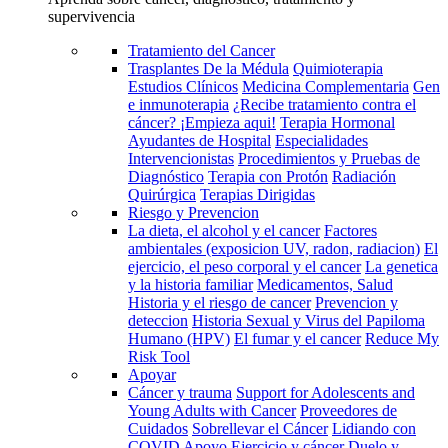
supervivencia
Tratamiento del Cancer
Trasplantes De la Médula
Quimioterapia
Estudios Clínicos
Medicina Complementaria
Gen
e inmunoterapia
¿Recibe tratamiento contra el
cáncer? ¡Empieza aqui!
Terapia Hormonal
Ayudantes de Hospital
Especialidades
Intervencionistas
Procedimientos y Pruebas de
Diagnóstico
Terapia con Protón
Radiación
Quirúrgica
Terapias Dirigidas
Riesgo y Prevencion
La dieta, el alcohol y el cancer
Factores
ambientales (exposicion UV, radon, radiacion)
El
ejercicio, el peso corporal y el cancer
La genetica
y la historia familiar
Medicamentos, Salud
Historia y el riesgo de cancer
Prevencion y
deteccion
Historia Sexual y Virus del Papiloma
Humano (HPV)
El fumar y el cancer
Reduce My
Risk Tool
Apoyar
Cáncer y trauma
Support for Adolescents and
Young Adults with Cancer
Proveedores de
Cuidados
Sobrellevar el Cáncer
Lidiando con
COVID
Apoyo
Ejercicio y cáncer
Duelo y