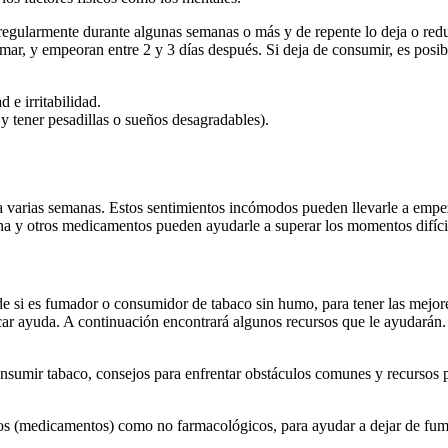
 regularmente durante algunas semanas o más y de repente lo deja o re
umar, y empeoran entre 2 y 3 días después. Si deja de consumir, es posib
 e irritabilidad.
y tener pesadillas o sueños desagradables).
a varias semanas. Estos sentimientos incómodos pueden llevarle a emp
na y otros medicamentos pueden ayudarle a superar los momentos difíci
de si es fumador o consumidor de tabaco sin humo, para tener las mejor
car ayuda. A continuación encontrará algunos recursos que le ayudarán.
nsumir tabaco, consejos para enfrentar obstáculos comunes y recursos 
icos (medicamentos) como no farmacológicos, para ayudar a dejar de fum