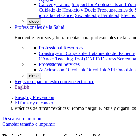
Cáncer y trauma
Support for Adolescents and You
Cuidado de Hospicio y Duelo
Preocupaciones de S
jornada del cáncer
Sexualidad y Fertilidad
Efectos
close
Professionales de la Salud
Encuentre recursos y herramientas para profesionales de la salu
Professional Resources
Construye mi Carpeta de Tratamiento del Paciente
CAncer Teaching Tool (CATT)
Distress Screeni
Professional Services
Asóciese con OncoLink
OncoLink API
OncoLink
close
Regístrese para nuestro correo electrónico
English
Riesgo y Prevencion
El fumar y el cancer
Prácticas de fumar “exóticas” (como narguile, bidis y cigarrillos
Descargar e imprimir
Cambiar tamaño e imprimir