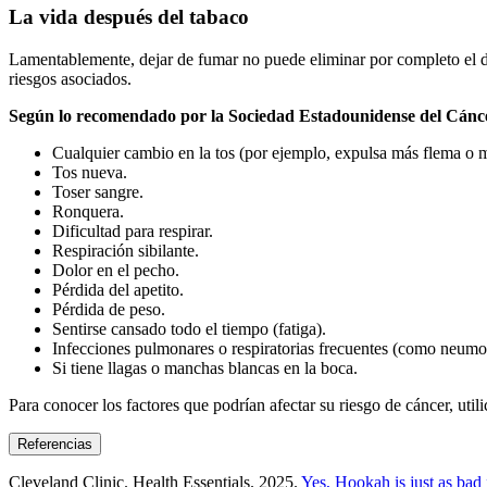
La vida después del tabaco
Lamentablemente, dejar de fumar no puede eliminar por completo el da
riesgos asociados.
Según lo recomendado por la Sociedad Estadounidense del Cáncer,
Cualquier cambio en la tos (por ejemplo, expulsa más flema o m
Tos nueva.
Toser sangre.
Ronquera.
Dificultad para respirar.
Respiración sibilante.
Dolor en el pecho.
Pérdida del apetito.
Pérdida de peso.
Sentirse cansado todo el tiempo (fatiga).
Infecciones pulmonares o respiratorias frecuentes (como neumon
Si tiene llagas o manchas blancas en la boca.
Para conocer los factores que podrían afectar su riesgo de cáncer, util
Referencias
Cleveland Clinic. Health Essentials. 2025.
Yes, Hookah is just as bad 