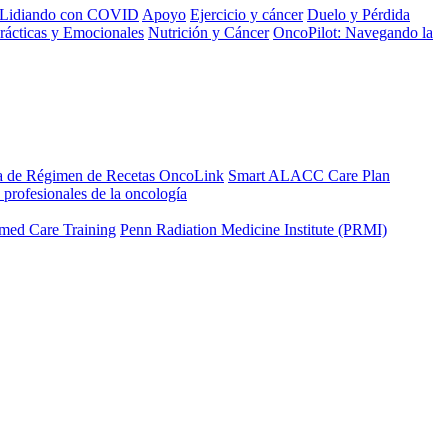
Lidiando con COVID
Apoyo
Ejercicio y cáncer
Duelo y Pérdida
rácticas y Emocionales
Nutrición y Cáncer
OncoPilot: Navegando la
a de Régimen de Recetas OncoLink
Smart ALACC Care Plan
 profesionales de la oncología
med Care Training
Penn Radiation Medicine Institute (PRMI)