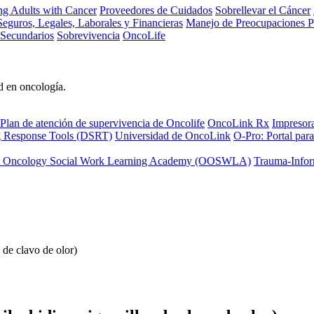
ng Adults with Cancer
Proveedores de Cuidados
Sobrellevar el Cáncer
eguros, Legales, Laborales y Financieras
Manejo de Preocupaciones P
 Secundarios
Sobrevivencia
OncoLife
d en oncología.
Plan de atención de supervivencia de Oncolife
OncoLink Rx
Impresor
ng Response Tools (DSRT)
Universidad de OncoLink
O-Pro: Portal para
 Oncology Social Work Learning Academy (OOSWLA)
Trauma-Infor
 de clavo de olor)