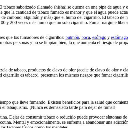
 El tabaco saborizado (llamado shisha) se quema en una pipa de agua y 
 de que la cantidad de tabaco fumado es menor y que el agua puede actuar
e carbono, alquitrán y más) que el humo del cigarrillo. El tabaco de na
00 y 200 veces más humo que un solo cigarrillo. Fumar narguile libera 
res que los fumadores de cigarrillos:
pulmón
,
boca
,
esófago
y
estómago
otras personas y no se limpian bien, lo que aumenta el riesgo de propa
zcla de tabaco, productos de clavo de olor (aceite de clavo de olor y c
l cigarrillo es tabaco), presentan los mismos riesgos que fumar cigarril
tiempo que lleve fumando. Existen beneficios para la salud que comienz
 el tabaquismo. ¡Nunca es demasiado tarde para dejar de fumar!
tina. Dejar de consumir tabaco o reducirlo puede provocar síntomas de a
nicotina. Mental y emocionalmente, se enfrenta a abandonar una adicció
los factores físicos como los mentales.