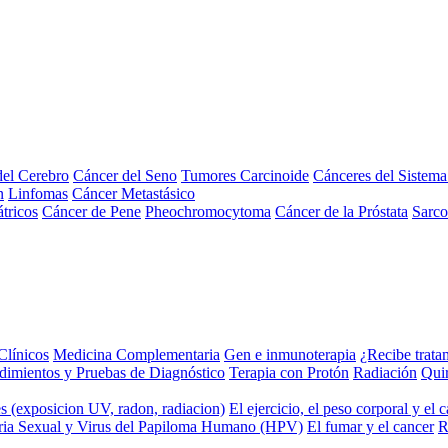
el Cerebro
Cáncer del Seno
Tumores Carcinoide
Cánceres del Sistem
n
Linfomas
Cáncer Metastásico
tricos
Cáncer de Pene
Pheochromocytoma
Cáncer de la Próstata
Sarc
Clínicos
Medicina Complementaria
Gen e inmunoterapia
¿Recibe trata
dimientos y Pruebas de Diagnóstico
Terapia con Protón
Radiación
Qui
s (exposicion UV, radon, radiacion)
El ejercicio, el peso corporal y el 
ria Sexual y Virus del Papiloma Humano (HPV)
El fumar y el cancer
R