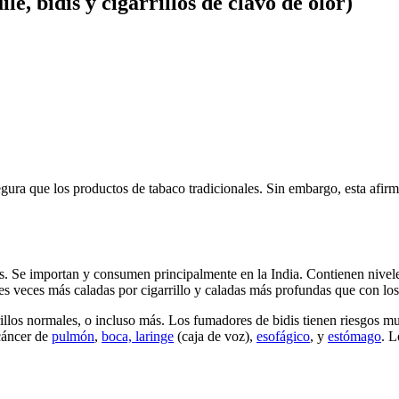
e, bidis y cigarrillos de clavo de olor)
a que los productos de tabaco tradicionales. Sin embargo, esta afirmaci
ntes. Se importan y consumen principalmente en la India. Contienen nive
es veces más caladas por cigarrillo y caladas más profundas que con los 
rillos normales, o incluso más. Los fumadores de bidis tienen riesgos m
cáncer de
pulmón
,
boca, laringe
(caja de voz),
esofágico
, y
estómago
. L