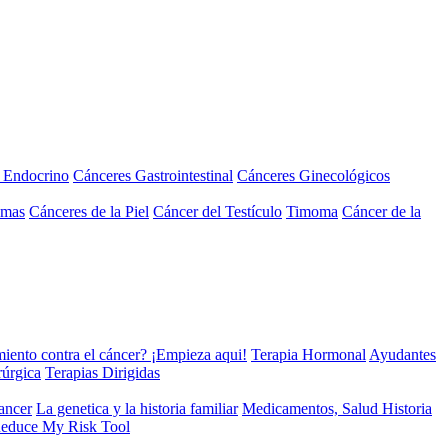
a Endocrino
Cánceres Gastrointestinal
Cánceres Ginecológicos
omas
Cánceres de la Piel
Cáncer del Testículo
Timoma
Cáncer de la
miento contra el cáncer? ¡Empieza aqui!
Terapia Hormonal
Ayudantes
rúrgica
Terapias Dirigidas
cancer
La genetica y la historia familiar
Medicamentos, Salud Historia
educe My Risk Tool