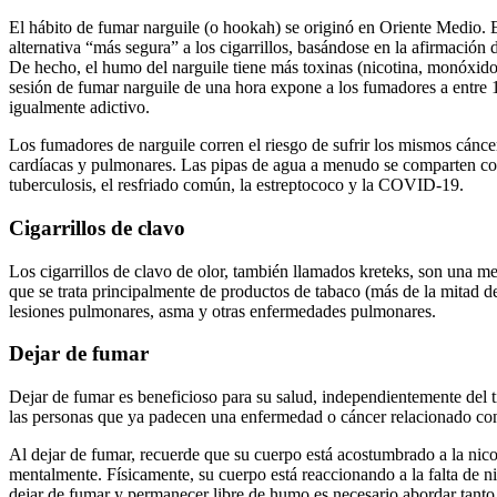
El hábito de fumar narguile (o hookah) se originó en Oriente Medio.
alternativa “más segura” a los cigarrillos, basándose en la afirmación
De hecho, el humo del narguile tiene más toxinas (nicotina, monóxido d
sesión de fumar narguile de una hora expone a los fumadores a entre 1
igualmente adictivo.
Los fumadores de narguile corren el riesgo de sufrir los mismos cánce
cardíacas y pulmonares. Las pipas de agua a menudo se comparten con 
tuberculosis, el resfriado común, la estreptococo y la COVID-19.
Cigarrillos de clavo
Los cigarrillos de clavo de olor, también llamados kreteks, son una me
que se trata principalmente de productos de tabaco (más de la mitad de
lesiones pulmonares, asma y otras enfermedades pulmonares.
Dejar de fumar
Dejar de fumar es beneficioso para su salud, independientemente del 
las personas que ya padecen una enfermedad o cáncer relacionado con
Al dejar de fumar, recuerde que su cuerpo está acostumbrado a la nico
mentalmente. Físicamente, su cuerpo está reaccionando a la falta de 
dejar de fumar y permanecer libre de humo es necesario abordar tanto 