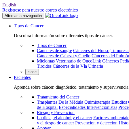
English
Regístrese para nuestro correo electrónico
Alternar la navegación
Tipos de Cancer
Descubra información sobre diferentes tipos de cáncer.
Tipos de Cancer
Cánceres de sangre
Cánceres del Hueso
Tumores d
Cánceres de Cabeza y Cuello
Cánceres del Pulmó
Mielomas
Veterinario de OncoLink
Cánceres Pediá
Tiroides
Cánceres de la Vía Urinaria
close
Pacientes
Aprenda sobre cáncer, diagnóstico, tratamiento y supervivencia
Tratamiento del Cancer
Trasplantes De la Médula
Quimioterapia
Estudios 
de Hospital
Especialidades Intervencionistas
Proce
Riesgo y Prevencion
La dieta, el alcohol y el cancer
Factores ambientale
y el riesgo de cancer
Prevencion y deteccion
Histo
Apoyar