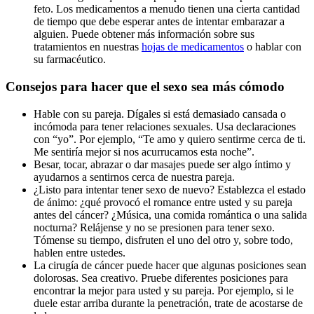
feto. Los medicamentos a menudo tienen una cierta cantidad
de tiempo que debe esperar antes de intentar embarazar a
alguien. Puede obtener más información sobre sus
tratamientos en nuestras
hojas de medicamentos
o hablar con
su farmacéutico.
Consejos para hacer que el sexo sea más cómodo
Hable con su pareja. Dígales si está demasiado cansada o
incómoda para tener relaciones sexuales. Usa declaraciones
con “yo”. Por ejemplo, “Te amo y quiero sentirme cerca de ti.
Me sentiría mejor si nos acurrucamos esta noche”.
Besar, tocar, abrazar o dar masajes puede ser algo íntimo y
ayudarnos a sentirnos cerca de nuestra pareja.
¿Listo para intentar tener sexo de nuevo? Establezca el estado
de ánimo: ¿qué provocó el romance entre usted y su pareja
antes del cáncer? ¿Música, una comida romántica o una salida
nocturna? Relájense y no se presionen para tener sexo.
Tómense su tiempo, disfruten el uno del otro y, sobre todo,
hablen entre ustedes.
La cirugía de cáncer puede hacer que algunas posiciones sean
dolorosas. Sea creativo. Pruebe diferentes posiciones para
encontrar la mejor para usted y su pareja. Por ejemplo, si le
duele estar arriba durante la penetración, trate de acostarse de