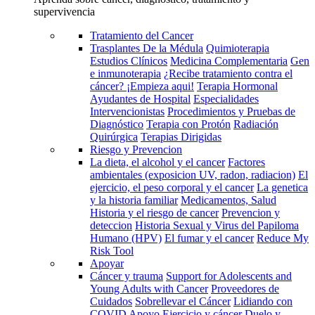
supervivencia
Tratamiento del Cancer
Trasplantes De la Médula
Quimioterapia
Estudios Clínicos
Medicina Complementaria
Gen
e inmunoterapia
¿Recibe tratamiento contra el
cáncer? ¡Empieza aqui!
Terapia Hormonal
Ayudantes de Hospital
Especialidades
Intervencionistas
Procedimientos y Pruebas de
Diagnóstico
Terapia con Protón
Radiación
Quirúrgica
Terapias Dirigidas
Riesgo y Prevencion
La dieta, el alcohol y el cancer
Factores
ambientales (exposicion UV, radon, radiacion)
El
ejercicio, el peso corporal y el cancer
La genetica
y la historia familiar
Medicamentos, Salud
Historia y el riesgo de cancer
Prevencion y
deteccion
Historia Sexual y Virus del Papiloma
Humano (HPV)
El fumar y el cancer
Reduce My
Risk Tool
Apoyar
Cáncer y trauma
Support for Adolescents and
Young Adults with Cancer
Proveedores de
Cuidados
Sobrellevar el Cáncer
Lidiando con
COVID
Apoyo
Ejercicio y cáncer
Duelo y