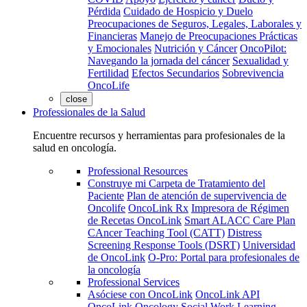
Pérdida
Cuidado de Hospicio y Duelo
Preocupaciones de Seguros, Legales, Laborales y
Financieras
Manejo de Preocupaciones Prácticas
y Emocionales
Nutrición y Cáncer
OncoPilot:
Navegando la jornada del cáncer
Sexualidad y
Fertilidad
Efectos Secundarios
Sobrevivencia
OncoLife
close
Professionales de la Salud
Encuentre recursos y herramientas para profesionales de la
salud en oncología.
Professional Resources
Construye mi Carpeta de Tratamiento del
Paciente
Plan de atención de supervivencia de
Oncolife
OncoLink Rx
Impresora de Régimen
de Recetas OncoLink
Smart ALACC Care Plan
CAncer Teaching Tool (CATT)
Distress
Screening Response Tools (DSRT)
Universidad
de OncoLink
O-Pro: Portal para profesionales de
la oncología
Professional Services
Asóciese con OncoLink
OncoLink API
OncoLink Oncology Social Work Learning