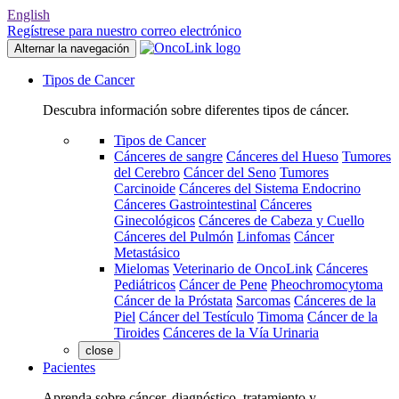
English
Regístrese para nuestro correo electrónico
Alternar la navegación
Tipos de Cancer
Descubra información sobre diferentes tipos de cáncer.
Tipos de Cancer
Cánceres de sangre
Cánceres del Hueso
Tumores
del Cerebro
Cáncer del Seno
Tumores
Carcinoide
Cánceres del Sistema Endocrino
Cánceres Gastrointestinal
Cánceres
Ginecológicos
Cánceres de Cabeza y Cuello
Cánceres del Pulmón
Linfomas
Cáncer
Metastásico
Mielomas
Veterinario de OncoLink
Cánceres
Pediátricos
Cáncer de Pene
Pheochromocytoma
Cáncer de la Próstata
Sarcomas
Cánceres de la
Piel
Cáncer del Testículo
Timoma
Cáncer de la
Tiroides
Cánceres de la Vía Urinaria
close
Pacientes
Aprenda sobre cáncer, diagnóstico, tratamiento y