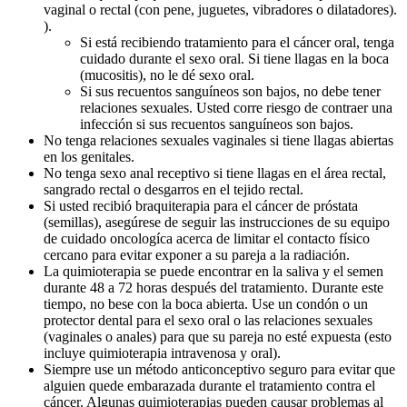
vaginal o rectal (con pene, juguetes, vibradores o dilatadores).
).
Si está recibiendo tratamiento para el cáncer oral, tenga
cuidado durante el sexo oral. Si tiene llagas en la boca
(mucositis), no le dé sexo oral.
Si sus recuentos sanguíneos son bajos, no debe tener
relaciones sexuales. Usted corre riesgo de contraer una
infección si sus recuentos sanguíneos son bajos.
No tenga relaciones sexuales vaginales si tiene llagas abiertas
en los genitales.
No tenga sexo anal receptivo si tiene llagas en el área rectal,
sangrado rectal o desgarros en el tejido rectal.
Si usted recibió braquiterapia para el cáncer de próstata
(semillas), asegúrese de seguir las instrucciones de su equipo
de cuidado oncologíca acerca de limitar el contacto físico
cercano para evitar exponer a su pareja a la radiación.
La quimioterapia se puede encontrar en la saliva y el semen
durante 48 a 72 horas después del tratamiento. Durante este
tiempo, no bese con la boca abierta. Use un condón o un
protector dental para el sexo oral o las relaciones sexuales
(vaginales o anales) para que su pareja no esté expuesta (esto
incluye quimioterapia intravenosa y oral).
Siempre use un método anticonceptivo seguro para evitar que
alguien quede embarazada durante el tratamiento contra el
cáncer. Algunas quimioterapias pueden causar problemas al