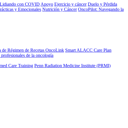
Lidiando con COVID
Apoyo
Ejercicio y cáncer
Duelo y Pérdida
rácticas y Emocionales
Nutrición y Cáncer
OncoPilot: Navegando la
a de Régimen de Recetas OncoLink
Smart ALACC Care Plan
 profesionales de la oncología
med Care Training
Penn Radiation Medicine Institute (PRMI)