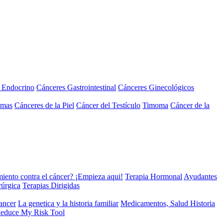
a Endocrino
Cánceres Gastrointestinal
Cánceres Ginecológicos
omas
Cánceres de la Piel
Cáncer del Testículo
Timoma
Cáncer de la
miento contra el cáncer? ¡Empieza aqui!
Terapia Hormonal
Ayudantes
rúrgica
Terapias Dirigidas
cancer
La genetica y la historia familiar
Medicamentos, Salud Historia
educe My Risk Tool