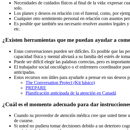
Necesidades de cuidados físicos al final de la vida: expresar cua
solo.
Los planes y deseos en relación con el funeral, como, por ejempl
Cualquier otro sentimiento personal en relación con asuntos pend
Es posible que también sea necesario resolver asuntos legales y 
etc.
¿Existen herramientas que me puedan ayudar a comenz
Estas conversaciones pueden ser difíciles. Es posible que las pe
capacidad física y mental aliviará a su familia del estrés de tom
Puede ser difícil elegir las palabras correctas, pero es importa
El trabajador social oncológico o el enfermero coordinador pued
anticipadas.
Estos recursos son útiles para ayudarle a pensar en sus deseos 
The Conversation Project (Kit básico)
PREPARE
Planificación anticipada de la atención en Canadá
¿Cuál es el momento adecuado para dar instrucciones
Cuando su proveedor de atención médica cree que usted tiene un
de curarse.
Si usted no pudiera tomar decisiones debido a un deterioro cogn