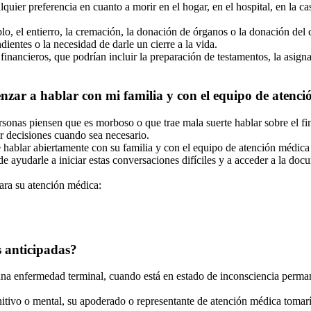
lquier preferencia en cuanto a morir en el hogar, en el hospital, en la 
o, el entierro, la cremación, la donación de órganos o la donación del c
ientes o la necesidad de darle un cierre a la vida.
financieros, que podrían incluir la preparación de testamentos, la asign
ar a hablar con mi familia y con el equipo de atenci
rsonas piensen que es morboso o que trae mala suerte hablar sobre el fin
ar decisiones cuando sea necesario.
nte hablar abiertamente con su familia y con el equipo de atención médic
e ayudarle a iniciar estas conversaciones difíciles y a acceder a la doc
para su atención médica:
 anticipadas?
a enfermedad terminal, cuando está en estado de inconsciencia permanen
itivo o mental, su apoderado o representante de atención médica tomarí