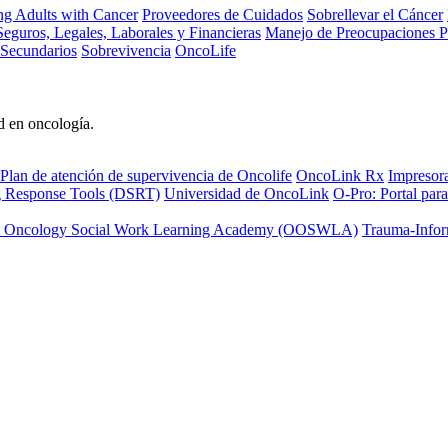
ng Adults with Cancer
Proveedores de Cuidados
Sobrellevar el Cáncer
eguros, Legales, Laborales y Financieras
Manejo de Preocupaciones P
 Secundarios
Sobrevivencia
OncoLife
d en oncología.
Plan de atención de supervivencia de Oncolife
OncoLink Rx
Impresor
ng Response Tools (DSRT)
Universidad de OncoLink
O-Pro: Portal para
 Oncology Social Work Learning Academy (OOSWLA)
Trauma-Infor