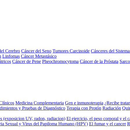
el Cerebro
Cáncer del Seno
Tumores Carcinoide
Cánceres del Sistem
n
Linfomas
Cáncer Metastásico
tricos
Cáncer de Pene
Pheochromocytoma
Cáncer de la Próstata
Sarc
Clínicos
Medicina Complementaria
Gen e inmunoterapia
¿Recibe trata
dimientos y Pruebas de Diagnóstico
Terapia con Protón
Radiación
Qui
s (exposicion UV, radon, radiacion)
El ejercicio, el peso corporal y el 
ria Sexual y Virus del Papiloma Humano (HPV)
El fumar y el cancer
R