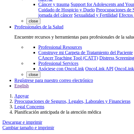
Cáncer y trauma
Support for Adolescents and You
Cuidado de Hospicio y Duelo
Preocupaciones de S
jornada del cáncer
Sexualidad y Fertilidad
Efectos
close
Professionales de la Salud
Encuentre recursos y herramientas para profesionales de la salu
Professional Resources
Construye mi Carpeta de Tratamiento del Paciente
CAncer Teaching Tool (CATT)
Distress Screeni
Professional Services
Asóciese con OncoLink
OncoLink API
OncoLink
close
Regístrese para nuestro correo electrónico
English
Apoyar
Preocupaciones de Seguros, Legales, Laborales y Financieras
Legal Concerns
Planificación anticipada de la atención médica
Descargar e imprimir
Cambiar tamaño e imprimir