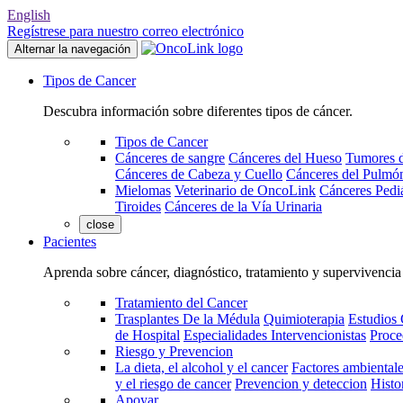
English
Regístrese para nuestro correo electrónico
Alternar la navegación
Tipos de Cancer
Descubra información sobre diferentes tipos de cáncer.
Tipos de Cancer
Cánceres de sangre
Cánceres del Hueso
Tumores d
Cánceres de Cabeza y Cuello
Cánceres del Pulmó
Mielomas
Veterinario de OncoLink
Cánceres Pediá
Tiroides
Cánceres de la Vía Urinaria
close
Pacientes
Aprenda sobre cáncer, diagnóstico, tratamiento y supervivencia
Tratamiento del Cancer
Trasplantes De la Médula
Quimioterapia
Estudios 
de Hospital
Especialidades Intervencionistas
Proce
Riesgo y Prevencion
La dieta, el alcohol y el cancer
Factores ambientale
y el riesgo de cancer
Prevencion y deteccion
Histo
Apoyar