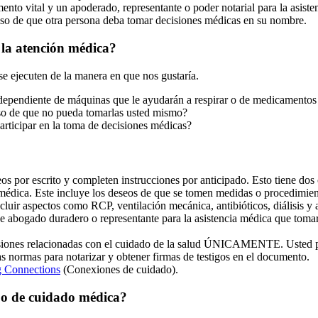
mento vital y un apoderado, representante o poder notarial para la asist
so de que otra persona deba tomar decisiones médicas en su nombre.
 la atención médica?
e ejecuten de la manera en que nos gustaría.
 dependiente de máquinas que le ayudarán a respirar o de medicamentos
aso de que no pueda tomarlas usted mismo?
rticipar en la toma de decisiones médicas?
os por escrito y completen instrucciones por anticipado. Esto tiene do
n médica. Este incluye los deseos de que se tomen medidas o procedimie
cluir aspectos como RCP, ventilación mecánica, antibióticos, diálisis y 
e abogado duradero o representante para la asistencia médica que tomar
isiones relacionadas con el cuidado de la salud ÚNICAMENTE. Usted pu
s normas para notarizar y obtener firmas de testigos en el documento.
g Connections
(Conexiones de cuidado).
po de cuidado médica?