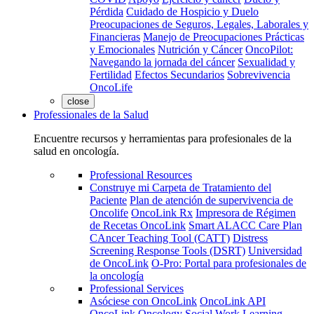
Pérdida
Cuidado de Hospicio y Duelo
Preocupaciones de Seguros, Legales, Laborales y
Financieras
Manejo de Preocupaciones Prácticas
y Emocionales
Nutrición y Cáncer
OncoPilot:
Navegando la jornada del cáncer
Sexualidad y
Fertilidad
Efectos Secundarios
Sobrevivencia
OncoLife
close
Professionales de la Salud
Encuentre recursos y herramientas para profesionales de la
salud en oncología.
Professional Resources
Construye mi Carpeta de Tratamiento del
Paciente
Plan de atención de supervivencia de
Oncolife
OncoLink Rx
Impresora de Régimen
de Recetas OncoLink
Smart ALACC Care Plan
CAncer Teaching Tool (CATT)
Distress
Screening Response Tools (DSRT)
Universidad
de OncoLink
O-Pro: Portal para profesionales de
la oncología
Professional Services
Asóciese con OncoLink
OncoLink API
OncoLink Oncology Social Work Learning