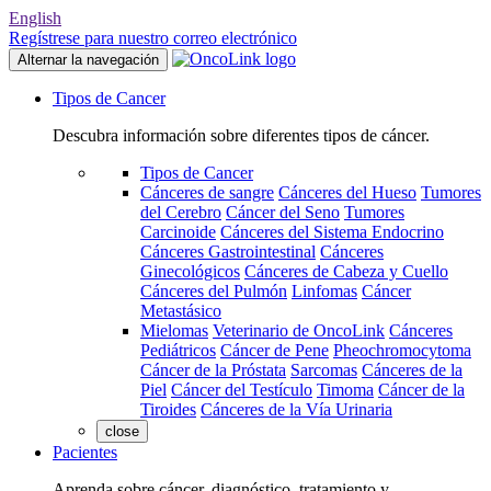
English
Regístrese para nuestro correo electrónico
Alternar la navegación
Tipos de Cancer
Descubra información sobre diferentes tipos de cáncer.
Tipos de Cancer
Cánceres de sangre
Cánceres del Hueso
Tumores
del Cerebro
Cáncer del Seno
Tumores
Carcinoide
Cánceres del Sistema Endocrino
Cánceres Gastrointestinal
Cánceres
Ginecológicos
Cánceres de Cabeza y Cuello
Cánceres del Pulmón
Linfomas
Cáncer
Metastásico
Mielomas
Veterinario de OncoLink
Cánceres
Pediátricos
Cáncer de Pene
Pheochromocytoma
Cáncer de la Próstata
Sarcomas
Cánceres de la
Piel
Cáncer del Testículo
Timoma
Cáncer de la
Tiroides
Cánceres de la Vía Urinaria
close
Pacientes
Aprenda sobre cáncer, diagnóstico, tratamiento y