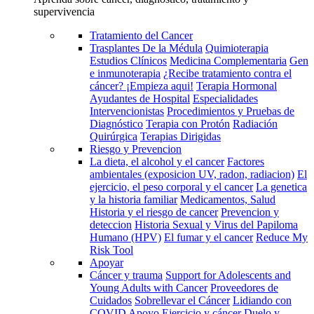
supervivencia
Tratamiento del Cancer
Trasplantes De la Médula
Quimioterapia
Estudios Clínicos
Medicina Complementaria
Gen
e inmunoterapia
¿Recibe tratamiento contra el
cáncer? ¡Empieza aqui!
Terapia Hormonal
Ayudantes de Hospital
Especialidades
Intervencionistas
Procedimientos y Pruebas de
Diagnóstico
Terapia con Protón
Radiación
Quirúrgica
Terapias Dirigidas
Riesgo y Prevencion
La dieta, el alcohol y el cancer
Factores
ambientales (exposicion UV, radon, radiacion)
El
ejercicio, el peso corporal y el cancer
La genetica
y la historia familiar
Medicamentos, Salud
Historia y el riesgo de cancer
Prevencion y
deteccion
Historia Sexual y Virus del Papiloma
Humano (HPV)
El fumar y el cancer
Reduce My
Risk Tool
Apoyar
Cáncer y trauma
Support for Adolescents and
Young Adults with Cancer
Proveedores de
Cuidados
Sobrellevar el Cáncer
Lidiando con
COVID
Apoyo
Ejercicio y cáncer
Duelo y