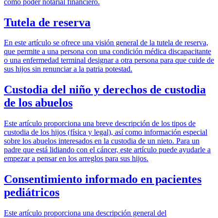
como poder notarial financiero.
Tutela de reserva
En este artículo se ofrece una visión general de la tutela de reserva,
que permite a una persona con una condición médica discapacitante
o una enfermedad terminal designar a otra persona para que cuide de
sus hijos sin renunciar a la patria potestad.
Custodia del niño y derechos de custodia
de los abuelos
Este artículo proporciona una breve descripción de los tipos de
custodia de los hijos (física y legal), así como información especial
sobre los abuelos interesados en la custodia de un nieto. Para un
padre que está lidiando con el cáncer, este artículo puede ayudarle a
empezar a pensar en los arreglos para sus hijos.
Consentimiento informado en pacientes
pediátricos
Este artículo proporciona una descripción general del