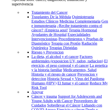
supervivencia
Tratamiento del Cancer
Trasplantes De la Médula
Quimioterapia
Estudios Clínicos
Medicina Complementaria
Gen
e inmunoterapia
¿Recibe tratamiento contra el
cáncer? ¡Empieza aqui!
Terapia Hormonal
Ayudantes de Hospital
Especialidades
Intervencionistas
Procedimientos y Pruebas de
Diagnóstico
Terapia con Protón
Radiación
Quirúrgica
Terapias Dirigidas
Riesgo y Prevencion
La dieta, el alcohol y el cancer
Factores
ambientales (exposicion UV, radon, radiacion)
El
ejercicio, el peso corporal y el cancer
La genetica
y la historia familiar
Medicamentos, Salud
Historia y el riesgo de cancer
Prevencion y
deteccion
Historia Sexual y Virus del Papiloma
Humano (HPV)
El fumar y el cancer
Reduce My
Risk Tool
Apoyar
Cáncer y trauma
Support for Adolescents and
Young Adults with Cancer
Proveedores de
Cuidados
Sobrellevar el Cáncer
Lidiando con
COVID
Apoyo
Ejercicio y cáncer
Duelo y