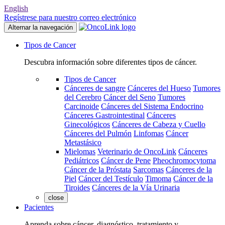
English
Regístrese para nuestro correo electrónico
Alternar la navegación
Tipos de Cancer
Descubra información sobre diferentes tipos de cáncer.
Tipos de Cancer
Cánceres de sangre
Cánceres del Hueso
Tumores
del Cerebro
Cáncer del Seno
Tumores
Carcinoide
Cánceres del Sistema Endocrino
Cánceres Gastrointestinal
Cánceres
Ginecológicos
Cánceres de Cabeza y Cuello
Cánceres del Pulmón
Linfomas
Cáncer
Metastásico
Mielomas
Veterinario de OncoLink
Cánceres
Pediátricos
Cáncer de Pene
Pheochromocytoma
Cáncer de la Próstata
Sarcomas
Cánceres de la
Piel
Cáncer del Testículo
Timoma
Cáncer de la
Tiroides
Cánceres de la Vía Urinaria
close
Pacientes
Aprenda sobre cáncer, diagnóstico, tratamiento y