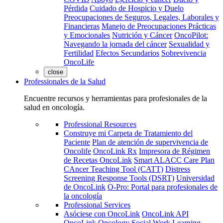
Pérdida
Cuidado de Hospicio y Duelo
Preocupaciones de Seguros, Legales, Laborales y
Financieras
Manejo de Preocupaciones Prácticas
y Emocionales
Nutrición y Cáncer
OncoPilot:
Navegando la jornada del cáncer
Sexualidad y
Fertilidad
Efectos Secundarios
Sobrevivencia
OncoLife
close
Professionales de la Salud
Encuentre recursos y herramientas para profesionales de la
salud en oncología.
Professional Resources
Construye mi Carpeta de Tratamiento del
Paciente
Plan de atención de supervivencia de
Oncolife
OncoLink Rx
Impresora de Régimen
de Recetas OncoLink
Smart ALACC Care Plan
CAncer Teaching Tool (CATT)
Distress
Screening Response Tools (DSRT)
Universidad
de OncoLink
O-Pro: Portal para profesionales de
la oncología
Professional Services
Asóciese con OncoLink
OncoLink API
OncoLink Oncology Social Work Learning