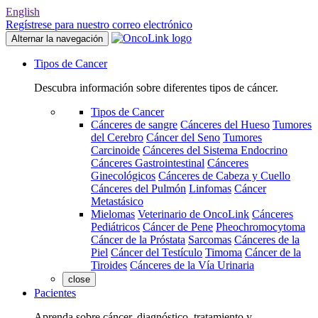
English
Regístrese para nuestro correo electrónico
Alternar la navegación
Tipos de Cancer
Descubra información sobre diferentes tipos de cáncer.
Tipos de Cancer
Cánceres de sangre
Cánceres del Hueso
Tumores
del Cerebro
Cáncer del Seno
Tumores
Carcinoide
Cánceres del Sistema Endocrino
Cánceres Gastrointestinal
Cánceres
Ginecológicos
Cánceres de Cabeza y Cuello
Cánceres del Pulmón
Linfomas
Cáncer
Metastásico
Mielomas
Veterinario de OncoLink
Cánceres
Pediátricos
Cáncer de Pene
Pheochromocytoma
Cáncer de la Próstata
Sarcomas
Cánceres de la
Piel
Cáncer del Testículo
Timoma
Cáncer de la
Tiroides
Cánceres de la Vía Urinaria
close
Pacientes
Aprenda sobre cáncer, diagnóstico, tratamiento y