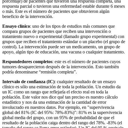
porcentaje) de pacientes que tuvieron una respuesta completa, una
respuesta parcial o tuvieron una enfermedad estable durante 6 meses
o más. Este es el número de pacientes que obtuvieron algún
beneficio de la intervención.
Ensayo clínico
: uno de los tipos de estudios más comunes que
compara grupos de pacientes que reciben una intervención o
tratamiento nuevo o experimental (llamado grupo experimental) con
grupos que reciben el tratamiento estándar o un placebo (el grupo de
control). La intervención puede ser un medicamento, un grupo de
apoyo, algún tipo de educación, una vacuna o cualquier tratamiento.
Respondedores completos
: este es el número de pacientes cuyos
tumores desaparecieron después de la intervención. Esto también
podría denominarse “remisión completa”.
Intervalo de confianza (IC)
: cualquier resultado de un ensayo
clínico es sólo una estimación de toda la población. Un estudio da
un IC como un rango que reflejaría el efecto real en toda la
población. Este valor nos dice qué tan preciso es nuestro cálculo
estadístico y nos da una estimación de la cantidad de error
involucrado en nuestros datos. Por ejemplo, en "supervivencia
global del 81% (IC del 95%: 78%-83%)": 81% es la supervivencia
global media del grupo, con un 95% de probabilidad de que el
resultado de la población caiga dentro del rango del 78%. -83% (el
tamaño del rango se llama error estándar). Un IC del 95 % equivale