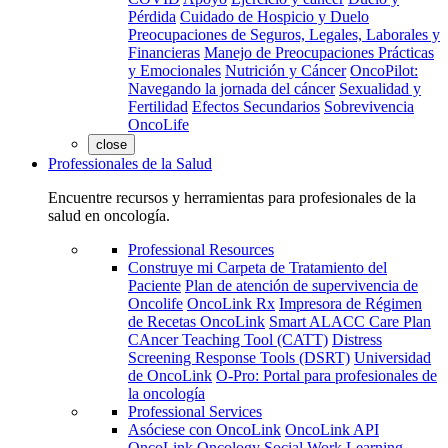
Pérdida
Cuidado de Hospicio y Duelo
Preocupaciones de Seguros, Legales, Laborales y
Financieras
Manejo de Preocupaciones Prácticas
y Emocionales
Nutrición y Cáncer
OncoPilot:
Navegando la jornada del cáncer
Sexualidad y
Fertilidad
Efectos Secundarios
Sobrevivencia
OncoLife
close
Professionales de la Salud
Encuentre recursos y herramientas para profesionales de la
salud en oncología.
Professional Resources
Construye mi Carpeta de Tratamiento del
Paciente
Plan de atención de supervivencia de
Oncolife
OncoLink Rx
Impresora de Régimen
de Recetas OncoLink
Smart ALACC Care Plan
CAncer Teaching Tool (CATT)
Distress
Screening Response Tools (DSRT)
Universidad
de OncoLink
O-Pro: Portal para profesionales de
la oncología
Professional Services
Asóciese con OncoLink
OncoLink API
OncoLink Oncology Social Work Learning