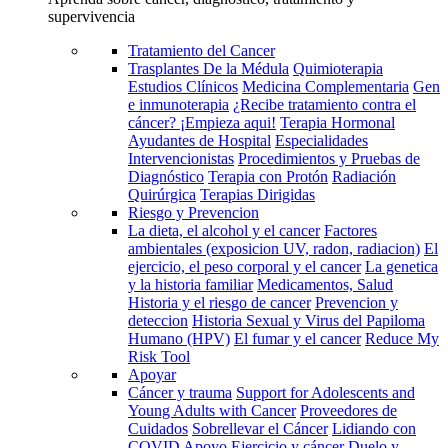
supervivencia
Tratamiento del Cancer
Trasplantes De la Médula
Quimioterapia
Estudios Clínicos
Medicina Complementaria
Gen
e inmunoterapia
¿Recibe tratamiento contra el
cáncer? ¡Empieza aqui!
Terapia Hormonal
Ayudantes de Hospital
Especialidades
Intervencionistas
Procedimientos y Pruebas de
Diagnóstico
Terapia con Protón
Radiación
Quirúrgica
Terapias Dirigidas
Riesgo y Prevencion
La dieta, el alcohol y el cancer
Factores
ambientales (exposicion UV, radon, radiacion)
El
ejercicio, el peso corporal y el cancer
La genetica
y la historia familiar
Medicamentos, Salud
Historia y el riesgo de cancer
Prevencion y
deteccion
Historia Sexual y Virus del Papiloma
Humano (HPV)
El fumar y el cancer
Reduce My
Risk Tool
Apoyar
Cáncer y trauma
Support for Adolescents and
Young Adults with Cancer
Proveedores de
Cuidados
Sobrellevar el Cáncer
Lidiando con
COVID
Apoyo
Ejercicio y cáncer
Duelo y