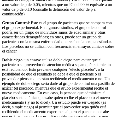
a un valor de p de 0,05, mientras que un IC del 90 % equivale a un
valor de p de 0,10 (consulte la definición del valor de p a
continuación).
Grupo Control
: Este es el grupo de pacientes que se compara con
el grupo experimental. En algunos estudios, el grupo de control
podría ser un grupo de individuos sanos de edad similar y otras
características demográficas; en otros, puede ser un grupo de
pacientes con la misma enfermedad que reciben la terapia estándar.
Los placebos no se utilizan con frecuencia en ensayos clínicos sobre
el cáncer.
Doble ciego
: un ensayo utiliza doble ciego para evitar que el
paciente o su proveedor de atención médica sepan qué tratamiento
está recibiendo. Esto previene cualquier "efecto placebo", o la
posibilidad de que el resultado se deba a que el paciente o el
proveedor piensen que están recibiendo el medicamento o no. Un
ejemplo de doble ciego sería darle al grupo de control una pastilla de
azúcar (el placebo), mientras que el grupo experimental recibe el
nuevo medicamento. En este caso, la persona que administra el
placebo sería la única que sabe quién recibe el placebo o el nuevo
medicamento (¡y no lo dice!). Un estudio puede ser Cegado (es
decir, simple ciego) al permitir que el proveedor sepa quién está
recibiendo el medicamento experimental pero el paciente no sabe
qué está recibiendo. Los estudios doble ciego son el mejor y más