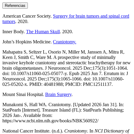
Referencias
American Cancer Society.
Surgery for brain tumors and spinal cord
tumors
. 2020.
Inner Body.
The Human Skull
. 2020.
John’s Hopkins Medicine.
Craniotomy.
Mahapatra S, Seltzer L, Osorio N, Miller M, Janssen A, Mitra R,
Keen J, Smith C, Ware M. A prospective study of minimally
invasive keyhole craniotomy and stereotactic brachytherapy for new
brain oligometastases. J Neurooncol. 2025 Dec;175(3):1051-1064.
doi: 10.1007/s11060-025-05077-y. Epub 2025 Jun 7. Erratum in: J
Neurooncol. 2025 Dec;175(3):1065-1066. doi: 10.1007/s11060-
025-05202-x. PMID: 40481988; PMCID: PMC12511137.
Mount Sinai Hospital.
Brain Surgery
.
Munakomi S, Hall WA. Craniotomy. [Updated 2026 Jan 31]. In:
StatPearls [Internet]. Treasure Island (FL): StatPearls Publishing;
2026 Jan-. Available from:
https://www.ncbi.nlm.nih.gov/books/NBK560922/
National Cancer Institute. (n.d.).
Craniotomy
. In
NCI Dictionary of