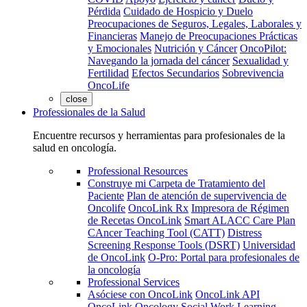
Pérdida
Cuidado de Hospicio y Duelo
Preocupaciones de Seguros, Legales, Laborales y
Financieras
Manejo de Preocupaciones Prácticas
y Emocionales
Nutrición y Cáncer
OncoPilot:
Navegando la jornada del cáncer
Sexualidad y
Fertilidad
Efectos Secundarios
Sobrevivencia
OncoLife
close
Professionales de la Salud
Encuentre recursos y herramientas para profesionales de la
salud en oncología.
Professional Resources
Construye mi Carpeta de Tratamiento del
Paciente
Plan de atención de supervivencia de
Oncolife
OncoLink Rx
Impresora de Régimen
de Recetas OncoLink
Smart ALACC Care Plan
CAncer Teaching Tool (CATT)
Distress
Screening Response Tools (DSRT)
Universidad
de OncoLink
O-Pro: Portal para profesionales de
la oncología
Professional Services
Asóciese con OncoLink
OncoLink API
OncoLink Oncology Social Work Learning