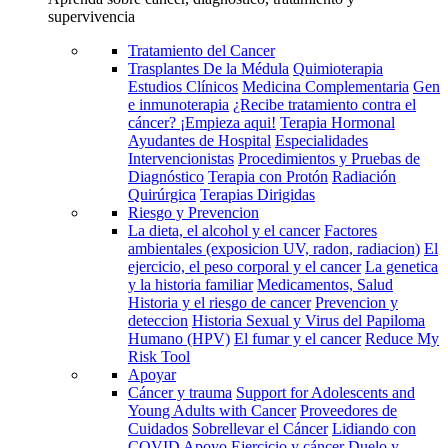
supervivencia
Tratamiento del Cancer
Trasplantes De la Médula
Quimioterapia
Estudios Clínicos
Medicina Complementaria
Gen
e inmunoterapia
¿Recibe tratamiento contra el
cáncer? ¡Empieza aqui!
Terapia Hormonal
Ayudantes de Hospital
Especialidades
Intervencionistas
Procedimientos y Pruebas de
Diagnóstico
Terapia con Protón
Radiación
Quirúrgica
Terapias Dirigidas
Riesgo y Prevencion
La dieta, el alcohol y el cancer
Factores
ambientales (exposicion UV, radon, radiacion)
El
ejercicio, el peso corporal y el cancer
La genetica
y la historia familiar
Medicamentos, Salud
Historia y el riesgo de cancer
Prevencion y
deteccion
Historia Sexual y Virus del Papiloma
Humano (HPV)
El fumar y el cancer
Reduce My
Risk Tool
Apoyar
Cáncer y trauma
Support for Adolescents and
Young Adults with Cancer
Proveedores de
Cuidados
Sobrellevar el Cáncer
Lidiando con
COVID
Apoyo
Ejercicio y cáncer
Duelo y