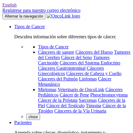
English
Regístrese para nuestro correo electrónico
Alternar la navegación
Tipos de Cancer
Descubra información sobre diferentes tipos de cáncer.
Tipos de Cancer
Cánceres de sangre
Cánceres del Hueso
Tumores
del Cerebro
Cáncer del Seno
Tumores
Carcinoide
Cánceres del Sistema Endocrino
Cánceres Gastrointestinal
Cánceres
Ginecológicos
Cánceres de Cabeza y Cuello
Cánceres del Pulmón
Linfomas
Cáncer
Metastásico
Mielomas
Veterinario de OncoLink
Cánceres
Pediátricos
Cáncer de Pene
Pheochromocytoma
Cáncer de la Próstata
Sarcomas
Cánceres de la
Piel
Cáncer del Testículo
Timoma
Cáncer de la
Tiroides
Cánceres de la Vía Urinaria
close
Pacientes
Aprenda sobre cáncer, diagnóstico, tratamiento y