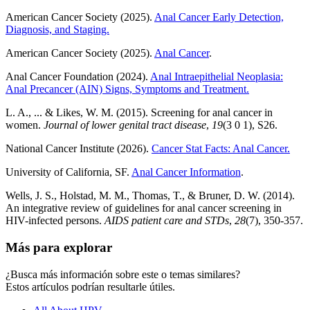
American Cancer Society (2025).
Anal Cancer Early Detection,
Diagnosis, and Staging.
American Cancer Society (2025).
Anal Cancer
.
Anal Cancer Foundation (2024).
Anal Intraepithelial Neoplasia:
Anal Precancer (AIN) Signs, Symptoms and Treatment.
L. A., ... & Likes, W. M. (2015). Screening for anal cancer in
women.
Journal of lower genital tract disease
,
19
(3 0 1), S26.
National Cancer Institute (2026).
Cancer Stat Facts: Anal Cancer.
University of California, SF.
Anal Cancer Information
.
Wells, J. S., Holstad, M. M., Thomas, T., & Bruner, D. W. (2014).
An integrative review of guidelines for anal cancer screening in
HIV-infected persons.
AIDS patient care and STDs
,
28
(7), 350-357.
Más para explorar
¿Busca más información sobre este o temas similares?
Estos artículos podrían resultarle útiles.