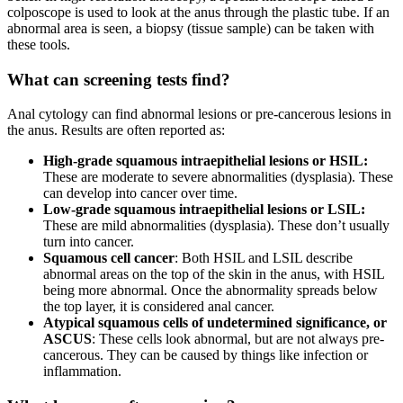
colposcope is used to look at the anus through the plastic tube. If an
abnormal area is seen, a biopsy (tissue sample) can be taken with
these tools.
What can screening tests find?
Anal cytology can find abnormal lesions or pre-cancerous lesions in
the anus. Results are often reported as:
High-grade squamous intraepithelial lesions or HSIL:
These are moderate to severe abnormalities (dysplasia). These
can develop into cancer over time.
Low-grade squamous intraepithelial lesions or LSIL:
These are mild abnormalities (dysplasia). These don’t usually
turn into cancer.
Squamous cell cancer
: Both HSIL and LSIL describe
abnormal areas on the top of the skin in the anus, with HSIL
being more abnormal. Once the abnormality spreads below
the top layer, it is considered anal cancer.
Atypical squamous cells of undetermined significance, or
ASCUS
: These cells look abnormal, but are not always pre-
cancerous. They can be caused by things like infection or
inflammation.