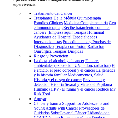
supervivencia
Tratamiento del Cancer
Trasplantes De la Médula
Quimioterapia
Estudios Clínicos
Medicina Complementaria
Gen
e inmunoterapia
¿Recibe tratamiento contra el
cáncer? ¡Empieza aqui!
Terapia Hormonal
Ayudantes de Hospital
Especialidades
Intervencionistas
Procedimientos y Pruebas de
Diagnóstico
Terapia con Protón
Radiación
Quirúrgica
Terapias Dirigidas
Riesgo y Prevencion
La dieta, el alcohol y el cancer
Factores
ambientales (exposicion UV, radon, radiacion)
El
ejercicio, el peso corporal y el cancer
La genetica
y la historia familiar
Medicamentos, Salud
Historia y el riesgo de cancer
Prevencion y
deteccion
Historia Sexual y Virus del Papiloma
Humano (HPV)
El fumar y el cancer
Reduce My
Risk Tool
Apoyar
Cáncer y trauma
Support for Adolescents and
Young Adults with Cancer
Proveedores de
Cuidados
Sobrellevar el Cáncer
Lidiando con
COVID
Apoyo
Ejercicio y cáncer
Duelo y