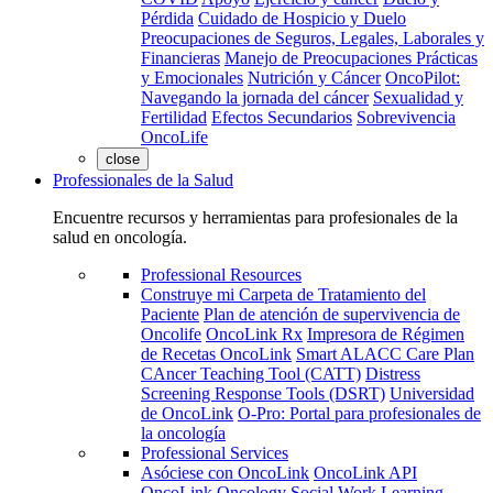
Pérdida
Cuidado de Hospicio y Duelo
Preocupaciones de Seguros, Legales, Laborales y
Financieras
Manejo de Preocupaciones Prácticas
y Emocionales
Nutrición y Cáncer
OncoPilot:
Navegando la jornada del cáncer
Sexualidad y
Fertilidad
Efectos Secundarios
Sobrevivencia
OncoLife
close
Professionales de la Salud
Encuentre recursos y herramientas para profesionales de la
salud en oncología.
Professional Resources
Construye mi Carpeta de Tratamiento del
Paciente
Plan de atención de supervivencia de
Oncolife
OncoLink Rx
Impresora de Régimen
de Recetas OncoLink
Smart ALACC Care Plan
CAncer Teaching Tool (CATT)
Distress
Screening Response Tools (DSRT)
Universidad
de OncoLink
O-Pro: Portal para profesionales de
la oncología
Professional Services
Asóciese con OncoLink
OncoLink API
OncoLink Oncology Social Work Learning