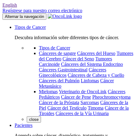
English
Regístrese para nuestro correo electrónico
Alternar la navegación
Tipos de Cancer
Descubra información sobre diferentes tipos de cáncer.
Tipos de Cancer
Cánceres de sangre
Cánceres del Hueso
Tumores
del Cerebro
Cáncer del Seno
Tumores
Carcinoide
Cánceres del Sistema Endocrino
Cánceres Gastrointestinal
Cánceres
Ginecológicos
Cánceres de Cabeza y Cuello
Cánceres del Pulmón
Linfomas
Cáncer
Metastásico
Mielomas
Veterinario de OncoLink
Cánceres
Pediátricos
Cáncer de Pene
Pheochromocytoma
Cáncer de la Próstata
Sarcomas
Cánceres de la
Piel
Cáncer del Testículo
Timoma
Cáncer de la
Tiroides
Cánceres de la Vía Urinaria
close
Pacientes
Aprenda sobre cáncer, diagnóstico, tratamiento y