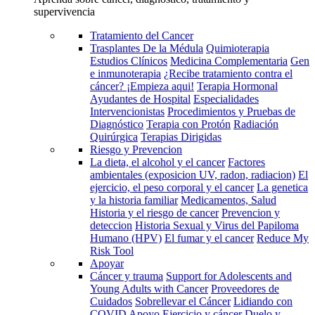
supervivencia
Tratamiento del Cancer
Trasplantes De la Médula
Quimioterapia
Estudios Clínicos
Medicina Complementaria
Gen
e inmunoterapia
¿Recibe tratamiento contra el
cáncer? ¡Empieza aqui!
Terapia Hormonal
Ayudantes de Hospital
Especialidades
Intervencionistas
Procedimientos y Pruebas de
Diagnóstico
Terapia con Protón
Radiación
Quirúrgica
Terapias Dirigidas
Riesgo y Prevencion
La dieta, el alcohol y el cancer
Factores
ambientales (exposicion UV, radon, radiacion)
El
ejercicio, el peso corporal y el cancer
La genetica
y la historia familiar
Medicamentos, Salud
Historia y el riesgo de cancer
Prevencion y
deteccion
Historia Sexual y Virus del Papiloma
Humano (HPV)
El fumar y el cancer
Reduce My
Risk Tool
Apoyar
Cáncer y trauma
Support for Adolescents and
Young Adults with Cancer
Proveedores de
Cuidados
Sobrellevar el Cáncer
Lidiando con
COVID
Apoyo
Ejercicio y cáncer
Duelo y