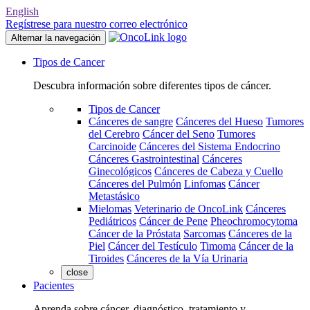
English
Regístrese para nuestro correo electrónico
Alternar la navegación
Tipos de Cancer
Descubra información sobre diferentes tipos de cáncer.
Tipos de Cancer
Cánceres de sangre
Cánceres del Hueso
Tumores
del Cerebro
Cáncer del Seno
Tumores
Carcinoide
Cánceres del Sistema Endocrino
Cánceres Gastrointestinal
Cánceres
Ginecológicos
Cánceres de Cabeza y Cuello
Cánceres del Pulmón
Linfomas
Cáncer
Metastásico
Mielomas
Veterinario de OncoLink
Cánceres
Pediátricos
Cáncer de Pene
Pheochromocytoma
Cáncer de la Próstata
Sarcomas
Cánceres de la
Piel
Cáncer del Testículo
Timoma
Cáncer de la
Tiroides
Cánceres de la Vía Urinaria
close
Pacientes
Aprenda sobre cáncer, diagnóstico, tratamiento y