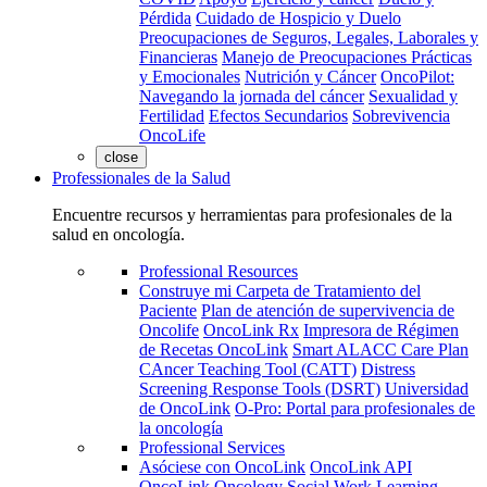
Pérdida
Cuidado de Hospicio y Duelo
Preocupaciones de Seguros, Legales, Laborales y
Financieras
Manejo de Preocupaciones Prácticas
y Emocionales
Nutrición y Cáncer
OncoPilot:
Navegando la jornada del cáncer
Sexualidad y
Fertilidad
Efectos Secundarios
Sobrevivencia
OncoLife
close
Professionales de la Salud
Encuentre recursos y herramientas para profesionales de la
salud en oncología.
Professional Resources
Construye mi Carpeta de Tratamiento del
Paciente
Plan de atención de supervivencia de
Oncolife
OncoLink Rx
Impresora de Régimen
de Recetas OncoLink
Smart ALACC Care Plan
CAncer Teaching Tool (CATT)
Distress
Screening Response Tools (DSRT)
Universidad
de OncoLink
O-Pro: Portal para profesionales de
la oncología
Professional Services
Asóciese con OncoLink
OncoLink API
OncoLink Oncology Social Work Learning