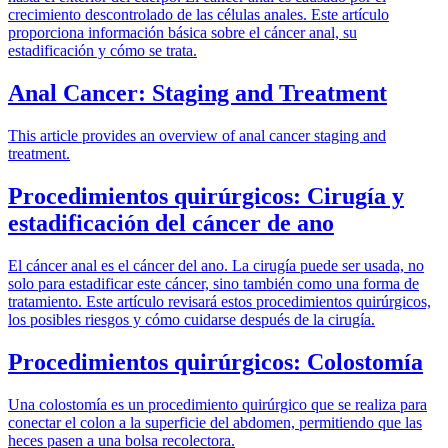
crecimiento descontrolado de las células anales. Este artículo
proporciona información básica sobre el cáncer anal, su
estadificación y cómo se trata.
Anal Cancer: Staging and Treatment
This article provides an overview of anal cancer staging and
treatment.
Procedimientos quirúrgicos: Cirugía y
estadificación del cáncer de ano
El cáncer anal es el cáncer del ano. La cirugía puede ser usada, no
solo para estadificar este cáncer, sino también como una forma de
tratamiento. Este artículo revisará estos procedimientos quirúrgicos,
los posibles riesgos y cómo cuidarse después de la cirugía.
Procedimientos quirúrgicos: Colostomía
Una colostomía es un procedimiento quirúrgico que se realiza para
conectar el colon a la superficie del abdomen, permitiendo que las
heces pasen a una bolsa recolectora.