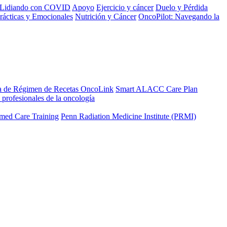
Lidiando con COVID
Apoyo
Ejercicio y cáncer
Duelo y Pérdida
rácticas y Emocionales
Nutrición y Cáncer
OncoPilot: Navegando la
a de Régimen de Recetas OncoLink
Smart ALACC Care Plan
 profesionales de la oncología
med Care Training
Penn Radiation Medicine Institute (PRMI)