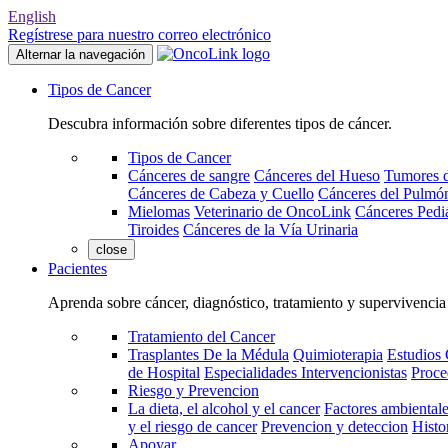
English
Regístrese para nuestro correo electrónico
Alternar la navegación
Tipos de Cancer
Descubra información sobre diferentes tipos de cáncer.
Tipos de Cancer
Cánceres de sangre
Cánceres del Hueso
Tumores d
Cánceres de Cabeza y Cuello
Cánceres del Pulmó
Mielomas
Veterinario de OncoLink
Cánceres Pediá
Tiroides
Cánceres de la Vía Urinaria
close
Pacientes
Aprenda sobre cáncer, diagnóstico, tratamiento y supervivencia
Tratamiento del Cancer
Trasplantes De la Médula
Quimioterapia
Estudios 
de Hospital
Especialidades Intervencionistas
Proce
Riesgo y Prevencion
La dieta, el alcohol y el cancer
Factores ambientale
y el riesgo de cancer
Prevencion y deteccion
Histo
Apoyar