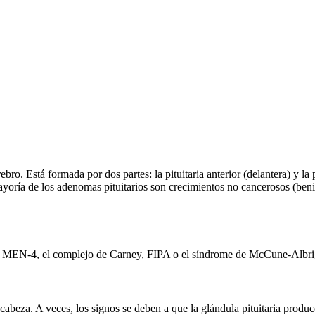
ebro. Está formada por dos partes: la pituitaria anterior (delantera) y la 
ía de los adenomas pituitarios son crecimientos no cancerosos (benign
, MEN-4, el complejo de Carney, FIPA o el síndrome de McCune-Albri
 cabeza. A veces, los signos se deben a que la glándula pituitaria prod