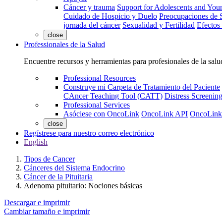
Cáncer y trauma
Support for Adolescents and You
Cuidado de Hospicio y Duelo
Preocupaciones de S
jornada del cáncer
Sexualidad y Fertilidad
Efectos
close
Professionales de la Salud
Encuentre recursos y herramientas para profesionales de la salu
Professional Resources
Construye mi Carpeta de Tratamiento del Paciente
CAncer Teaching Tool (CATT)
Distress Screeni
Professional Services
Asóciese con OncoLink
OncoLink API
OncoLink
close
Regístrese para nuestro correo electrónico
English
Tipos de Cancer
Cánceres del Sistema Endocrino
Cáncer de la Pituitaria
Adenoma pituitario: Nociones básicas
Descargar e imprimir
Cambiar tamaño e imprimir