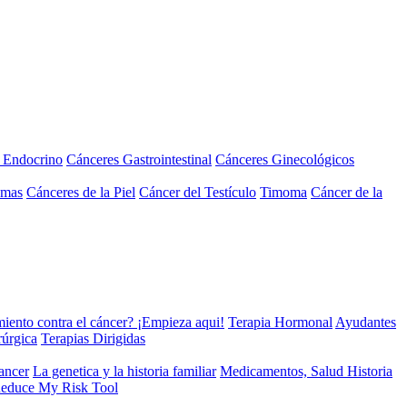
a Endocrino
Cánceres Gastrointestinal
Cánceres Ginecológicos
omas
Cánceres de la Piel
Cáncer del Testículo
Timoma
Cáncer de la
miento contra el cáncer? ¡Empieza aqui!
Terapia Hormonal
Ayudantes
rúrgica
Terapias Dirigidas
cancer
La genetica y la historia familiar
Medicamentos, Salud Historia
educe My Risk Tool