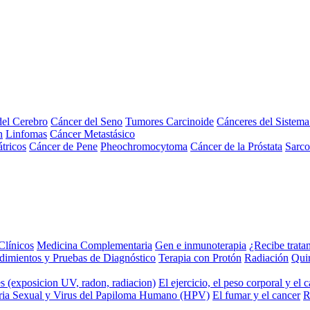
el Cerebro
Cáncer del Seno
Tumores Carcinoide
Cánceres del Sistem
n
Linfomas
Cáncer Metastásico
tricos
Cáncer de Pene
Pheochromocytoma
Cáncer de la Próstata
Sarc
Clínicos
Medicina Complementaria
Gen e inmunoterapia
¿Recibe trata
dimientos y Pruebas de Diagnóstico
Terapia con Protón
Radiación
Qui
s (exposicion UV, radon, radiacion)
El ejercicio, el peso corporal y el 
ria Sexual y Virus del Papiloma Humano (HPV)
El fumar y el cancer
R