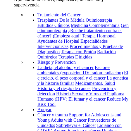
supervivencia
Tratamiento del Cancer
Trasplantes De la Médula
Quimioterapia
Estudios Clínicos
Medicina Complementaria
Gen
e inmunoterapia
¿Recibe tratamiento contra el
cáncer? ¡Empieza aqui!
Terapia Hormonal
Ayudantes de Hospital
Especialidades
Intervencionistas
Procedimientos y Pruebas de
Diagnóstico
Terapia con Protón
Radiación
Quirúrgica
Terapias Dirigidas
Riesgo y Prevencion
La dieta, el alcohol y el cancer
Factores
ambientales (exposicion UV, radon, radiacion)
El
ejercicio, el peso corporal y el cancer
La genetica
y la historia familiar
Medicamentos, Salud
Historia y el riesgo de cancer
Prevencion y
deteccion
Historia Sexual y Virus del Papiloma
Humano (HPV)
El fumar y el cancer
Reduce My
Risk Tool
Apoyar
Cáncer y trauma
Support for Adolescents and
Young Adults with Cancer
Proveedores de
Cuidados
Sobrellevar el Cáncer
Lidiando con
COVID
Apoyo
Ejercicio y cáncer
Duelo y