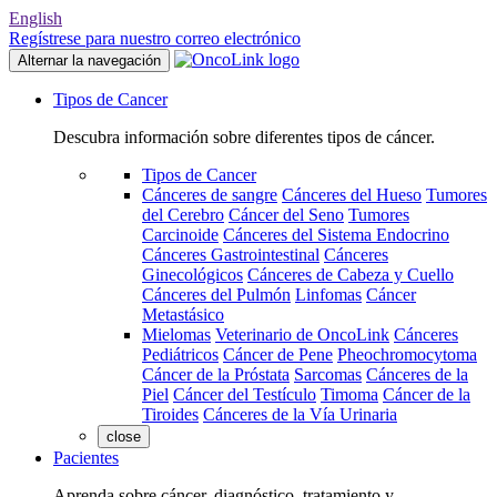
English
Regístrese para nuestro correo electrónico
Alternar la navegación
Tipos de Cancer
Descubra información sobre diferentes tipos de cáncer.
Tipos de Cancer
Cánceres de sangre
Cánceres del Hueso
Tumores
del Cerebro
Cáncer del Seno
Tumores
Carcinoide
Cánceres del Sistema Endocrino
Cánceres Gastrointestinal
Cánceres
Ginecológicos
Cánceres de Cabeza y Cuello
Cánceres del Pulmón
Linfomas
Cáncer
Metastásico
Mielomas
Veterinario de OncoLink
Cánceres
Pediátricos
Cáncer de Pene
Pheochromocytoma
Cáncer de la Próstata
Sarcomas
Cánceres de la
Piel
Cáncer del Testículo
Timoma
Cáncer de la
Tiroides
Cánceres de la Vía Urinaria
close
Pacientes
Aprenda sobre cáncer, diagnóstico, tratamiento y