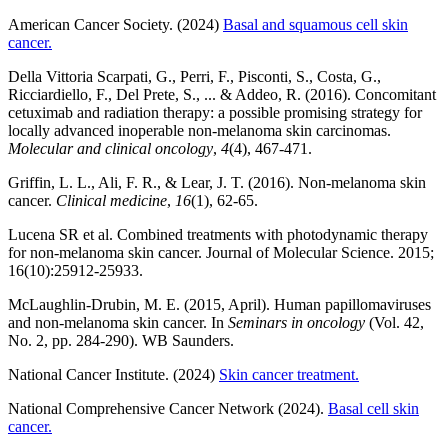
American Cancer Society. (2024)
Basal and squamous cell skin
cancer.
Della Vittoria Scarpati, G., Perri, F., Pisconti, S., Costa, G.,
Ricciardiello, F., Del Prete, S., ... & Addeo, R. (2016). Concomitant
cetuximab and radiation therapy: a possible promising strategy for
locally advanced inoperable non-melanoma skin carcinomas.
Molecular and clinical oncology
,
4
(4), 467-471.
Griffin, L. L., Ali, F. R., & Lear, J. T. (2016). Non-melanoma skin
cancer.
Clinical medicine
,
16
(1), 62-65.
Lucena SR et al. Combined treatments with photodynamic therapy
for non-melanoma skin cancer. Journal of Molecular Science. 2015;
16(10):25912-25933.
McLaughlin-Drubin, M. E. (2015, April). Human papillomaviruses
and non-melanoma skin cancer. In
Seminars in oncology
(Vol. 42,
No. 2, pp. 284-290). WB Saunders.
National Cancer Institute. (2024)
Skin cancer treatment.
National Comprehensive Cancer Network (2024).
Basal cell skin
cancer.