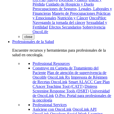
Pérdida
Cuidado de Hospicio y Duelo
Preocupaciones de Seguros, Legales, Laborales y
Financieras
Manejo de Preocupaciones Prácticas
y Emocionales
Nutrición y Cáncer
OncoPilot:
Navegando la jornada del cáncer
Sexualidad y
Fertilidad
Efectos Secundarios
Sobrevivencia
OncoLife
close
Professionales de la Salud
Encuentre recursos y herramientas para profesionales de la
salud en oncología.
Professional Resources
Construye mi Carpeta de Tratamiento del
Paciente
Plan de atención de supervivencia de
Oncolife
OncoLink Rx
Impresora de Régimen
de Recetas OncoLink
Smart ALACC Care Plan
CAncer Teaching Tool (CATT)
Distress
Screening Response Tools (DSRT)
Universidad
de OncoLink
O-Pro: Portal para profesionales de
la oncología
Professional Services
Asóciese con OncoLink
OncoLink API
OncoLink Oncology Social Work Learning