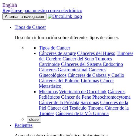
English
Regístrese para nuestro correo electrónico
Alternar la navegación
Tipos de Cancer
Descubra información sobre diferentes tipos de cáncer.
Tipos de Cancer
Cánceres de sangre
Cánceres del Hueso
Tumores
del Cerebro
Cáncer del Seno
Tumores
Carcinoide
Cánceres del Sistema Endocrino
Cánceres Gastrointestinal
Cánceres
Ginecológicos
Cánceres de Cabeza y Cuello
Cánceres del Pulmón
Linfomas
Cáncer
Metastásico
Mielomas
Veterinario de OncoLink
Cánceres
Pediátricos
Cáncer de Pene
Pheochromocytoma
Cáncer de la Próstata
Sarcomas
Cánceres de la
Piel
Cáncer del Testículo
Timoma
Cáncer de la
Tiroides
Cánceres de la Vía Urinaria
close
Pacientes
Aprenda sobre cáncer, diagnóstico, tratamiento y