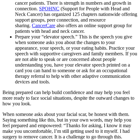
cancer patients. There is strength in numbers and growth in
connection.
SPOHNC
(Support for People with Head and
Neck Cancer) has organized 125 chapters nationwide offering
support groups, peer connection, and resource
sharing.
CancerCare
also offers an online support group for
patients with head and neck cancer.
Prepare your “elevator speech.” This is the speech you give
when someone asks you about the changes to your
appearance, your speech, or your eating habits. Practice your
speech with supportive caregivers and family members. If you
are not able to speak or are concerned about people
understanding you, have your elevator speech printed on a
card you can hand to someone or ask for an occupational
therapy referral to help with other adaptive communication
devices and tools.
Being prepared can help build confidence and may help you feel
more ready to face social situations, despite the outward changes to
how you look.
When someone asks about your facial scar, be honest with them.
Saying something like this, but in your own words, may help you
feel prepared and empowered: “Thanks for asking, I know it may
make you uncomfortable, I’m still getting used to it myself. I had
surgery to remove cancer. It is a challenge to go through this.