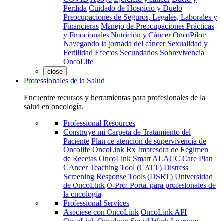
Pérdida
Cuidado de Hospicio y Duelo
Preocupaciones de Seguros, Legales, Laborales y
Financieras
Manejo de Preocupaciones Prácticas
y Emocionales
Nutrición y Cáncer
OncoPilot:
Navegando la jornada del cáncer
Sexualidad y
Fertilidad
Efectos Secundarios
Sobrevivencia
OncoLife
close
Professionales de la Salud
Encuentre recursos y herramientas para profesionales de la
salud en oncología.
Professional Resources
Construye mi Carpeta de Tratamiento del
Paciente
Plan de atención de supervivencia de
Oncolife
OncoLink Rx
Impresora de Régimen
de Recetas OncoLink
Smart ALACC Care Plan
CAncer Teaching Tool (CATT)
Distress
Screening Response Tools (DSRT)
Universidad
de OncoLink
O-Pro: Portal para profesionales de
la oncología
Professional Services
Asóciese con OncoLink
OncoLink API
OncoLink Oncology Social Work Learning