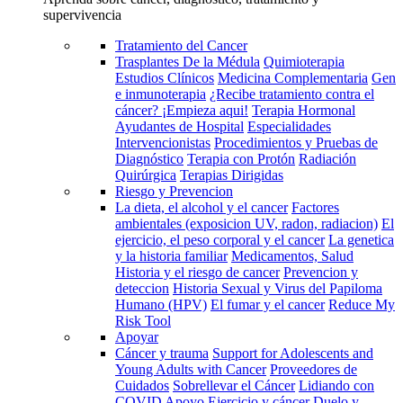
supervivencia
Tratamiento del Cancer
Trasplantes De la Médula
Quimioterapia
Estudios Clínicos
Medicina Complementaria
Gen
e inmunoterapia
¿Recibe tratamiento contra el
cáncer? ¡Empieza aqui!
Terapia Hormonal
Ayudantes de Hospital
Especialidades
Intervencionistas
Procedimientos y Pruebas de
Diagnóstico
Terapia con Protón
Radiación
Quirúrgica
Terapias Dirigidas
Riesgo y Prevencion
La dieta, el alcohol y el cancer
Factores
ambientales (exposicion UV, radon, radiacion)
El
ejercicio, el peso corporal y el cancer
La genetica
y la historia familiar
Medicamentos, Salud
Historia y el riesgo de cancer
Prevencion y
deteccion
Historia Sexual y Virus del Papiloma
Humano (HPV)
El fumar y el cancer
Reduce My
Risk Tool
Apoyar
Cáncer y trauma
Support for Adolescents and
Young Adults with Cancer
Proveedores de
Cuidados
Sobrellevar el Cáncer
Lidiando con
COVID
Apoyo
Ejercicio y cáncer
Duelo y