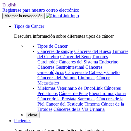
English
Regístrese para nuestro correo electrónico
Alternar la navegación
Tipos de Cancer
Descubra información sobre diferentes tipos de cáncer.
Tipos de Cancer
Cánceres de sangre
Cánceres del Hueso
Tumores
del Cerebro
Cáncer del Seno
Tumores
Carcinoide
Cánceres del Sistema Endocrino
Cánceres Gastrointestinal
Cánceres
Ginecológicos
Cánceres de Cabeza y Cuello
Cánceres del Pulmón
Linfomas
Cáncer
Metastásico
Mielomas
Veterinario de OncoLink
Cánceres
Pediátricos
Cáncer de Pene
Pheochromocytoma
Cáncer de la Próstata
Sarcomas
Cánceres de la
Piel
Cáncer del Testículo
Timoma
Cáncer de la
Tiroides
Cánceres de la Vía Urinaria
close
Pacientes
Aprenda sobre cáncer, diagnóstico, tratamiento y