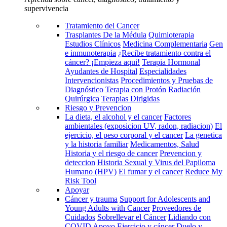
supervivencia
Tratamiento del Cancer
Trasplantes De la Médula
Quimioterapia
Estudios Clínicos
Medicina Complementaria
Gen
e inmunoterapia
¿Recibe tratamiento contra el
cáncer? ¡Empieza aqui!
Terapia Hormonal
Ayudantes de Hospital
Especialidades
Intervencionistas
Procedimientos y Pruebas de
Diagnóstico
Terapia con Protón
Radiación
Quirúrgica
Terapias Dirigidas
Riesgo y Prevencion
La dieta, el alcohol y el cancer
Factores
ambientales (exposicion UV, radon, radiacion)
El
ejercicio, el peso corporal y el cancer
La genetica
y la historia familiar
Medicamentos, Salud
Historia y el riesgo de cancer
Prevencion y
deteccion
Historia Sexual y Virus del Papiloma
Humano (HPV)
El fumar y el cancer
Reduce My
Risk Tool
Apoyar
Cáncer y trauma
Support for Adolescents and
Young Adults with Cancer
Proveedores de
Cuidados
Sobrellevar el Cáncer
Lidiando con
COVID
Apoyo
Ejercicio y cáncer
Duelo y