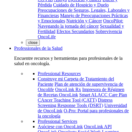
Pérdida
Cuidado de Hospicio y Duelo
Preocupaciones de Seguros, Legales, Laborales y
Financieras
Manejo de Preocupaciones Prácticas
y Emocionales
Nutrición y Cáncer
OncoPilot:
Navegando la jornada del cáncer
Sexualidad y
Fertilidad
Efectos Secundarios
Sobrevivencia
OncoLife
close
Professionales de la Salud
Encuentre recursos y herramientas para profesionales de la
salud en oncología.
Professional Resources
Construye mi Carpeta de Tratamiento del
Paciente
Plan de atención de supervivencia de
Oncolife
OncoLink Rx
Impresora de Régimen
de Recetas OncoLink
Smart ALACC Care Plan
CAncer Teaching Tool (CATT)
Distress
Screening Response Tools (DSRT)
Universidad
de OncoLink
O-Pro: Portal para profesionales de
la oncología
Professional Services
Asóciese con OncoLink
OncoLink API
OncoLink Oncology Social Work Learning