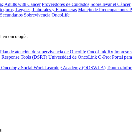
ng Adults with Cancer
Proveedores de Cuidados
Sobrellevar el Cáncer
eguros, Legales, Laborales y Financieras
Manejo de Preocupaciones P
 Secundarios
Sobrevivencia
OncoLife
d en oncología.
Plan de atención de supervivencia de Oncolife
OncoLink Rx
Impresor
ng Response Tools (DSRT)
Universidad de OncoLink
O-Pro: Portal para
 Oncology Social Work Learning Academy (OOSWLA)
Trauma-Infor
s.