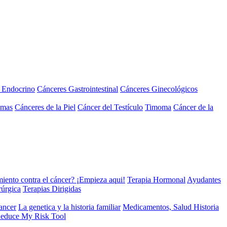
a Endocrino
Cánceres Gastrointestinal
Cánceres Ginecológicos
omas
Cánceres de la Piel
Cáncer del Testículo
Timoma
Cáncer de la
miento contra el cáncer? ¡Empieza aqui!
Terapia Hormonal
Ayudantes
rúrgica
Terapias Dirigidas
cancer
La genetica y la historia familiar
Medicamentos, Salud Historia
educe My Risk Tool