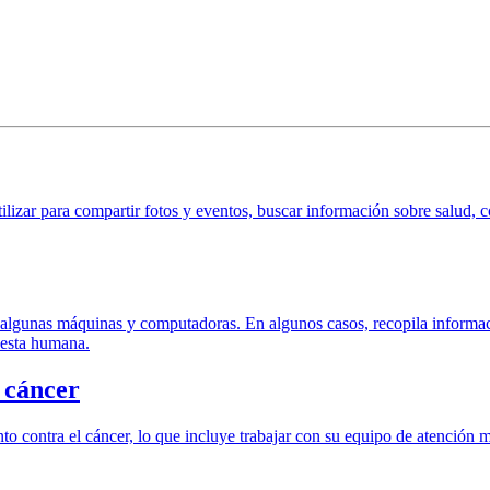
tilizar para compartir fotos y eventos, buscar información sobre salud, 
a en algunas máquinas y computadoras. En algunos casos, recopila informa
uesta humana.
 cáncer
iento contra el cáncer, lo que incluye trabajar con su equipo de atenci