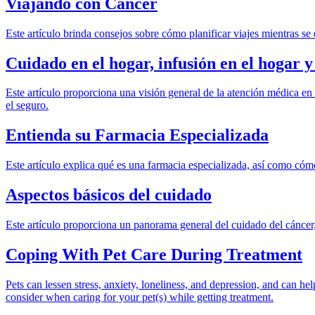
Viajando con Cáncer
Este artículo brinda consejos sobre cómo planificar viajes mientras se 
Cuidado en el hogar, infusión en el hogar
Este artículo proporciona una visión general de la atención médica en 
el seguro.
Entienda su Farmacia Especializada
Este artículo explica qué es una farmacia especializada, así como có
Aspectos básicos del cuidado
Este artículo proporciona un panorama general del cuidado del cáncer,
Coping With Pet Care During Treatment
Pets can lessen stress, anxiety, loneliness, and depression, and can he
consider when caring for your pet(s) while getting treatment.