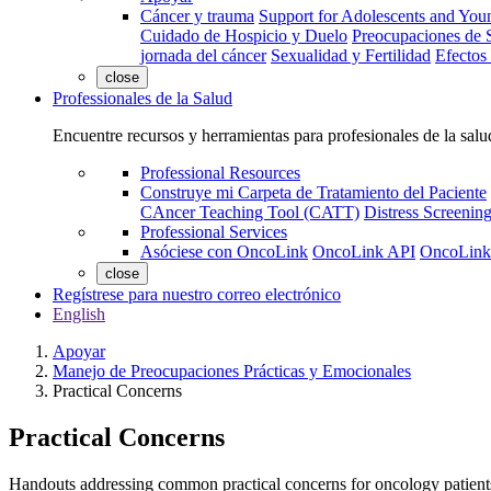
Cáncer y trauma
Support for Adolescents and You
Cuidado de Hospicio y Duelo
Preocupaciones de S
jornada del cáncer
Sexualidad y Fertilidad
Efectos
close
Professionales de la Salud
Encuentre recursos y herramientas para profesionales de la salu
Professional Resources
Construye mi Carpeta de Tratamiento del Paciente
CAncer Teaching Tool (CATT)
Distress Screeni
Professional Services
Asóciese con OncoLink
OncoLink API
OncoLink
close
Regístrese para nuestro correo electrónico
English
Apoyar
Manejo de Preocupaciones Prácticas y Emocionales
Practical Concerns
Practical Concerns
Handouts addressing common practical concerns for oncology patient