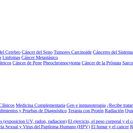
el Cerebro
Cáncer del Seno
Tumores Carcinoide
Cánceres del Sistem
n
Linfomas
Cáncer Metastásico
tricos
Cáncer de Pene
Pheochromocytoma
Cáncer de la Próstata
Sarc
Clínicos
Medicina Complementaria
Gen e inmunoterapia
¿Recibe trata
dimientos y Pruebas de Diagnóstico
Terapia con Protón
Radiación
Qui
s (exposicion UV, radon, radiacion)
El ejercicio, el peso corporal y el 
ria Sexual y Virus del Papiloma Humano (HPV)
El fumar y el cancer
R