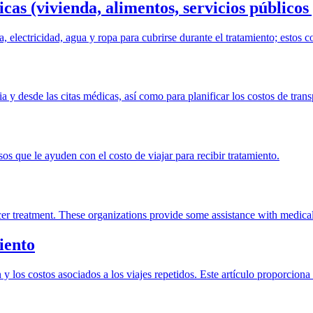
icas (vivienda, alimentos, servicios públicos
, electricidad, agua y ropa para cubrirse durante el tratamiento; estos c
ia y desde las citas médicas, así como para planificar los costos de tran
os que le ayuden con el costo de viajar para recibir tratamiento.
er treatment. These organizations provide some assistance with medical
iento
y los costos asociados a los viajes repetidos. Este artículo proporciona