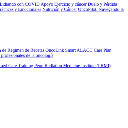
Lidiando con COVID
Apoyo
Ejercicio y cáncer
Duelo y Pérdida
rácticas y Emocionales
Nutrición y Cáncer
OncoPilot: Navegando la
a de Régimen de Recetas OncoLink
Smart ALACC Care Plan
 profesionales de la oncología
med Care Training
Penn Radiation Medicine Institute (PRMI)