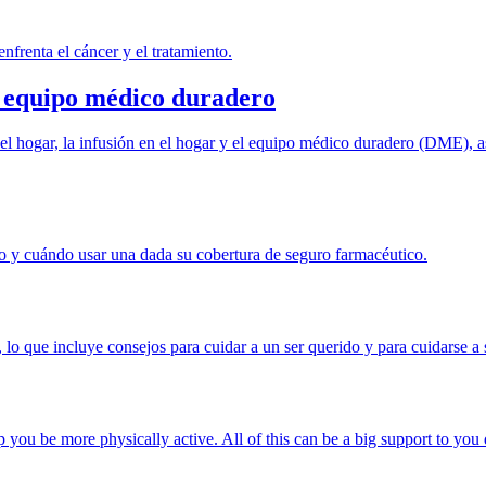
enfrenta el cáncer y el tratamiento.
 y equipo médico duradero
el hogar, la infusión en el hogar y el equipo médico duradero (DME), as
mo y cuándo usar una dada su cobertura de seguro farmacéutico.
 lo que incluye consejos para cuidar a un ser querido y para cuidarse a
lp you be more physically active. All of this can be a big support to yo