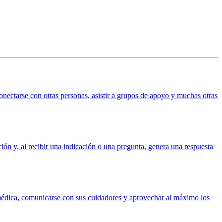
conectarse con otras personas, asistir a grupos de apoyo y muchas otras
ción y, al recibir una indicación o una pregunta, genera una respuesta
ón médica, comunicarse con sus cuidadores y aprovechar al máximo los