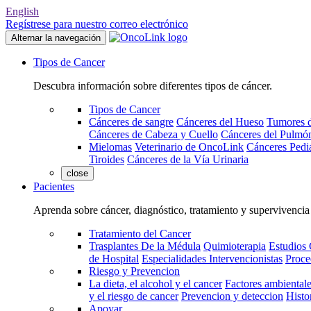
English
Regístrese para nuestro correo electrónico
Alternar la navegación
Tipos de Cancer
Descubra información sobre diferentes tipos de cáncer.
Tipos de Cancer
Cánceres de sangre
Cánceres del Hueso
Tumores d
Cánceres de Cabeza y Cuello
Cánceres del Pulmó
Mielomas
Veterinario de OncoLink
Cánceres Pediá
Tiroides
Cánceres de la Vía Urinaria
close
Pacientes
Aprenda sobre cáncer, diagnóstico, tratamiento y supervivencia
Tratamiento del Cancer
Trasplantes De la Médula
Quimioterapia
Estudios 
de Hospital
Especialidades Intervencionistas
Proce
Riesgo y Prevencion
La dieta, el alcohol y el cancer
Factores ambientale
y el riesgo de cancer
Prevencion y deteccion
Histo
Apoyar