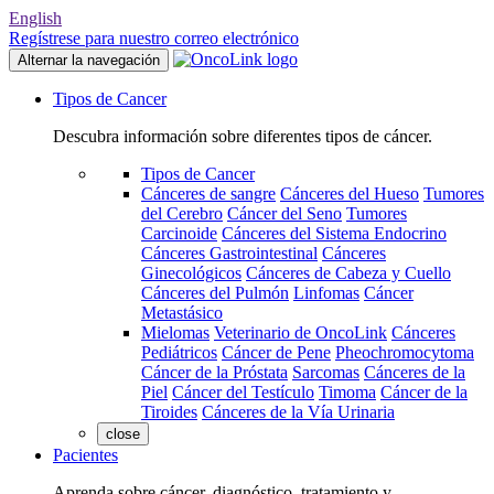
English
Regístrese para nuestro correo electrónico
Alternar la navegación
Tipos de Cancer
Descubra información sobre diferentes tipos de cáncer.
Tipos de Cancer
Cánceres de sangre
Cánceres del Hueso
Tumores
del Cerebro
Cáncer del Seno
Tumores
Carcinoide
Cánceres del Sistema Endocrino
Cánceres Gastrointestinal
Cánceres
Ginecológicos
Cánceres de Cabeza y Cuello
Cánceres del Pulmón
Linfomas
Cáncer
Metastásico
Mielomas
Veterinario de OncoLink
Cánceres
Pediátricos
Cáncer de Pene
Pheochromocytoma
Cáncer de la Próstata
Sarcomas
Cánceres de la
Piel
Cáncer del Testículo
Timoma
Cáncer de la
Tiroides
Cánceres de la Vía Urinaria
close
Pacientes
Aprenda sobre cáncer, diagnóstico, tratamiento y