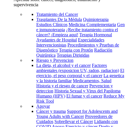
supervivencia
Tratamiento del Cancer
Trasplantes De la Médula
Quimioterapia
Estudios Clínicos
Medicina Complementaria
Gen
e inmunoterapia
¿Recibe tratamiento contra el
cáncer? ¡Empieza aqui!
Terapia Hormonal
Ayudantes de Hospital
Especialidades
Intervencionistas
Procedimientos y Pruebas de
Diagnóstico
Terapia con Protón
Radiación
Quirúrgica
Terapias Dirigidas
Riesgo y Prevencion
La dieta, el alcohol y el cancer
Factores
ambientales (exposicion UV, radon, radiacion)
El
ejercicio, el peso corporal y el cancer
La genetica
y la historia familiar
Medicamentos, Salud
Historia y el riesgo de cancer
Prevencion y
deteccion
Historia Sexual y Virus del Papiloma
Humano (HPV)
El fumar y el cancer
Reduce My
Risk Tool
Apoyar
Cáncer y trauma
Support for Adolescents and
Young Adults with Cancer
Proveedores de
Cuidados
Sobrellevar el Cáncer
Lidiando con
COVID
Apoyo
Ejercicio y cáncer
Duelo y