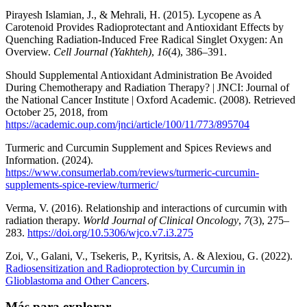
Pirayesh Islamian, J., & Mehrali, H. (2015). Lycopene as A
Carotenoid Provides Radioprotectant and Antioxidant Effects by
Quenching Radiation-Induced Free Radical Singlet Oxygen: An
Overview.
Cell Journal (Yakhteh)
,
16
(4), 386–391.
Should Supplemental Antioxidant Administration Be Avoided
During Chemotherapy and Radiation Therapy? | JNCI: Journal of
the National Cancer Institute | Oxford Academic. (2008). Retrieved
October 25, 2018, from
https://academic.oup.com/jnci/article/100/11/773/895704
Turmeric and Curcumin Supplement and Spices Reviews and
Information. (2024).
https://www.consumerlab.com/reviews/turmeric-curcumin-
supplements-spice-review/turmeric/
Verma, V. (2016). Relationship and interactions of curcumin with
radiation therapy.
World Journal of Clinical Oncology
,
7
(3), 275–
283.
https://doi.org/10.5306/wjco.v7.i3.275
Zoi, V., Galani, V., Tsekeris, P., Kyritsis, A. & Alexiou, G. (2022).
Radiosensitization and Radioprotection by Curcumin in
Glioblastoma and Other Cancers
.
Más para explorar