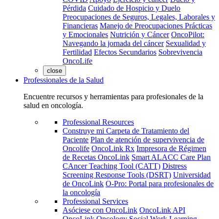
Pérdida
Cuidado de Hospicio y Duelo
Preocupaciones de Seguros, Legales, Laborales y
Financieras
Manejo de Preocupaciones Prácticas
y Emocionales
Nutrición y Cáncer
OncoPilot:
Navegando la jornada del cáncer
Sexualidad y
Fertilidad
Efectos Secundarios
Sobrevivencia
OncoLife
close
Professionales de la Salud
Encuentre recursos y herramientas para profesionales de la
salud en oncología.
Professional Resources
Construye mi Carpeta de Tratamiento del
Paciente
Plan de atención de supervivencia de
Oncolife
OncoLink Rx
Impresora de Régimen
de Recetas OncoLink
Smart ALACC Care Plan
CAncer Teaching Tool (CATT)
Distress
Screening Response Tools (DSRT)
Universidad
de OncoLink
O-Pro: Portal para profesionales de
la oncología
Professional Services
Asóciese con OncoLink
OncoLink API
OncoLink Oncology Social Work Learning