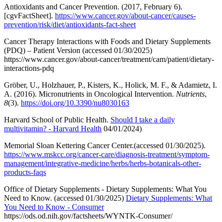
Antioxidants and Cancer Prevention. (2017, February 6).
[cgvFactSheet].
https://www.cancer.gov/about-cancer/causes-
prevention/risk/diet/antioxidants-fact-sheet
Cancer Therapy Interactions with Foods and Dietary Supplements
(PDQ) – Patient Version (accessed 01/30/2025)
https://www.cancer.gov/about-cancer/treatment/cam/patient/dietary-
interactions-pdq
Gröber, U., Holzhauer, P., Kisters, K., Holick, M. F., & Adamietz, I.
A. (2016). Micronutrients in Oncological Intervention.
Nutrients
,
8
(3).
https://doi.org/10.3390/nu8030163
Harvard School of Public Health.
Should I take a daily
multivitamin? - Harvard Health
04/01/2024)
Memorial Sloan Kettering Cancer Center.(accessed 01/30/2025).
https://www.mskcc.org/cancer-care/diagnosis-treatment/symptom-
management/integrative-medicine/herbs/herbs-botanicals-other-
products-faqs
Office of Dietary Supplements - Dietary Supplements: What You
Need to Know. (accessed 01/30/2025)
Dietary Supplements: What
You Need to Know - Consumer
https://ods.od.nih.gov/factsheets/WYNTK-Consumer/