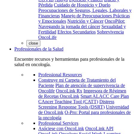
Pérdida
Cuidado de Hospicio y Duelo
Preocupaciones de Seguros, Legales, Laborales y
Financieras
Manejo de Preocupaciones Prácticas
y Emocionales
Nutrición y Cáncer
OncoPilot:
Navegando la jornada del cáncer
Sexualidad y
Fertilidad
Efectos Secundarios
Sobrevivencia
OncoLife
close
Professionales de la Salud
Encuentre recursos y herramientas para profesionales de la
salud en oncología.
Professional Resources
Construye mi Carpeta de Tratamiento del
Paciente
Plan de atención de supervivencia de
Oncolife
OncoLink Rx
Impresora de Régimen
de Recetas OncoLink
Smart ALACC Care Plan
CAncer Teaching Tool (CATT)
Distress
Screening Response Tools (DSRT)
Universidad
de OncoLink
O-Pro: Portal para profesionales de
la oncología
Professional Services
Asóciese con OncoLink
OncoLink API
OncoLink Oncology Social Work Learning