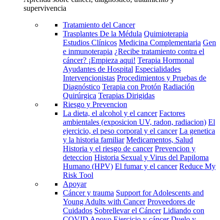
supervivencia
Tratamiento del Cancer
Trasplantes De la Médula
Quimioterapia
Estudios Clínicos
Medicina Complementaria
Gen
e inmunoterapia
¿Recibe tratamiento contra el
cáncer? ¡Empieza aqui!
Terapia Hormonal
Ayudantes de Hospital
Especialidades
Intervencionistas
Procedimientos y Pruebas de
Diagnóstico
Terapia con Protón
Radiación
Quirúrgica
Terapias Dirigidas
Riesgo y Prevencion
La dieta, el alcohol y el cancer
Factores
ambientales (exposicion UV, radon, radiacion)
El
ejercicio, el peso corporal y el cancer
La genetica
y la historia familiar
Medicamentos, Salud
Historia y el riesgo de cancer
Prevencion y
deteccion
Historia Sexual y Virus del Papiloma
Humano (HPV)
El fumar y el cancer
Reduce My
Risk Tool
Apoyar
Cáncer y trauma
Support for Adolescents and
Young Adults with Cancer
Proveedores de
Cuidados
Sobrellevar el Cáncer
Lidiando con
COVID
Apoyo
Ejercicio y cáncer
Duelo y