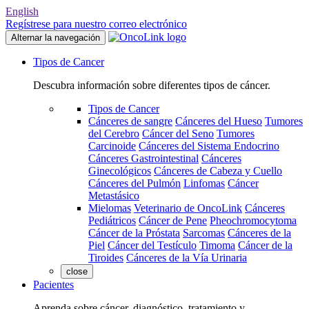
English
Regístrese para nuestro correo electrónico
Alternar la navegación
Tipos de Cancer
Descubra información sobre diferentes tipos de cáncer.
Tipos de Cancer
Cánceres de sangre
Cánceres del Hueso
Tumores
del Cerebro
Cáncer del Seno
Tumores
Carcinoide
Cánceres del Sistema Endocrino
Cánceres Gastrointestinal
Cánceres
Ginecológicos
Cánceres de Cabeza y Cuello
Cánceres del Pulmón
Linfomas
Cáncer
Metastásico
Mielomas
Veterinario de OncoLink
Cánceres
Pediátricos
Cáncer de Pene
Pheochromocytoma
Cáncer de la Próstata
Sarcomas
Cánceres de la
Piel
Cáncer del Testículo
Timoma
Cáncer de la
Tiroides
Cánceres de la Vía Urinaria
close
Pacientes
Aprenda sobre cáncer, diagnóstico, tratamiento y