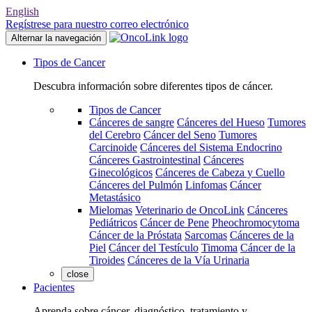
English
Regístrese para nuestro correo electrónico
Alternar la navegación
Tipos de Cancer
Descubra información sobre diferentes tipos de cáncer.
Tipos de Cancer
Cánceres de sangre
Cánceres del Hueso
Tumores
del Cerebro
Cáncer del Seno
Tumores
Carcinoide
Cánceres del Sistema Endocrino
Cánceres Gastrointestinal
Cánceres
Ginecológicos
Cánceres de Cabeza y Cuello
Cánceres del Pulmón
Linfomas
Cáncer
Metastásico
Mielomas
Veterinario de OncoLink
Cánceres
Pediátricos
Cáncer de Pene
Pheochromocytoma
Cáncer de la Próstata
Sarcomas
Cánceres de la
Piel
Cáncer del Testículo
Timoma
Cáncer de la
Tiroides
Cánceres de la Vía Urinaria
close
Pacientes
Aprenda sobre cáncer, diagnóstico, tratamiento y