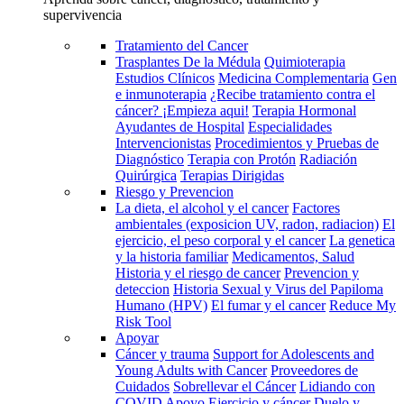
supervivencia
Tratamiento del Cancer
Trasplantes De la Médula
Quimioterapia
Estudios Clínicos
Medicina Complementaria
Gen
e inmunoterapia
¿Recibe tratamiento contra el
cáncer? ¡Empieza aqui!
Terapia Hormonal
Ayudantes de Hospital
Especialidades
Intervencionistas
Procedimientos y Pruebas de
Diagnóstico
Terapia con Protón
Radiación
Quirúrgica
Terapias Dirigidas
Riesgo y Prevencion
La dieta, el alcohol y el cancer
Factores
ambientales (exposicion UV, radon, radiacion)
El
ejercicio, el peso corporal y el cancer
La genetica
y la historia familiar
Medicamentos, Salud
Historia y el riesgo de cancer
Prevencion y
deteccion
Historia Sexual y Virus del Papiloma
Humano (HPV)
El fumar y el cancer
Reduce My
Risk Tool
Apoyar
Cáncer y trauma
Support for Adolescents and
Young Adults with Cancer
Proveedores de
Cuidados
Sobrellevar el Cáncer
Lidiando con
COVID
Apoyo
Ejercicio y cáncer
Duelo y