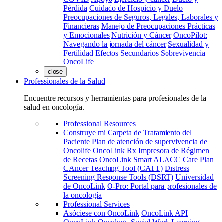
Pérdida
Cuidado de Hospicio y Duelo
Preocupaciones de Seguros, Legales, Laborales y
Financieras
Manejo de Preocupaciones Prácticas
y Emocionales
Nutrición y Cáncer
OncoPilot:
Navegando la jornada del cáncer
Sexualidad y
Fertilidad
Efectos Secundarios
Sobrevivencia
OncoLife
close
Professionales de la Salud
Encuentre recursos y herramientas para profesionales de la
salud en oncología.
Professional Resources
Construye mi Carpeta de Tratamiento del
Paciente
Plan de atención de supervivencia de
Oncolife
OncoLink Rx
Impresora de Régimen
de Recetas OncoLink
Smart ALACC Care Plan
CAncer Teaching Tool (CATT)
Distress
Screening Response Tools (DSRT)
Universidad
de OncoLink
O-Pro: Portal para profesionales de
la oncología
Professional Services
Asóciese con OncoLink
OncoLink API
OncoLink Oncology Social Work Learning