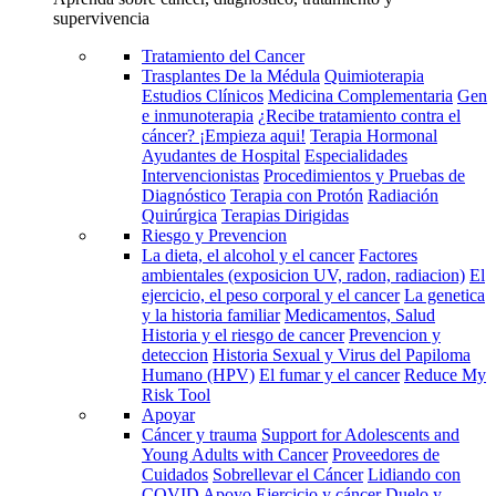
supervivencia
Tratamiento del Cancer
Trasplantes De la Médula
Quimioterapia
Estudios Clínicos
Medicina Complementaria
Gen
e inmunoterapia
¿Recibe tratamiento contra el
cáncer? ¡Empieza aqui!
Terapia Hormonal
Ayudantes de Hospital
Especialidades
Intervencionistas
Procedimientos y Pruebas de
Diagnóstico
Terapia con Protón
Radiación
Quirúrgica
Terapias Dirigidas
Riesgo y Prevencion
La dieta, el alcohol y el cancer
Factores
ambientales (exposicion UV, radon, radiacion)
El
ejercicio, el peso corporal y el cancer
La genetica
y la historia familiar
Medicamentos, Salud
Historia y el riesgo de cancer
Prevencion y
deteccion
Historia Sexual y Virus del Papiloma
Humano (HPV)
El fumar y el cancer
Reduce My
Risk Tool
Apoyar
Cáncer y trauma
Support for Adolescents and
Young Adults with Cancer
Proveedores de
Cuidados
Sobrellevar el Cáncer
Lidiando con
COVID
Apoyo
Ejercicio y cáncer
Duelo y