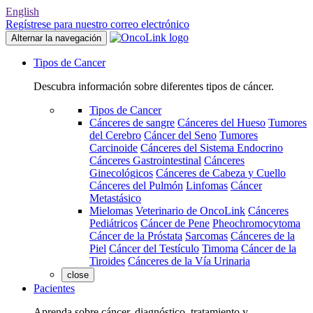
English
Regístrese para nuestro correo electrónico
Alternar la navegación
Tipos de Cancer
Descubra información sobre diferentes tipos de cáncer.
Tipos de Cancer
Cánceres de sangre
Cánceres del Hueso
Tumores
del Cerebro
Cáncer del Seno
Tumores
Carcinoide
Cánceres del Sistema Endocrino
Cánceres Gastrointestinal
Cánceres
Ginecológicos
Cánceres de Cabeza y Cuello
Cánceres del Pulmón
Linfomas
Cáncer
Metastásico
Mielomas
Veterinario de OncoLink
Cánceres
Pediátricos
Cáncer de Pene
Pheochromocytoma
Cáncer de la Próstata
Sarcomas
Cánceres de la
Piel
Cáncer del Testículo
Timoma
Cáncer de la
Tiroides
Cánceres de la Vía Urinaria
close
Pacientes
Aprenda sobre cáncer, diagnóstico, tratamiento y