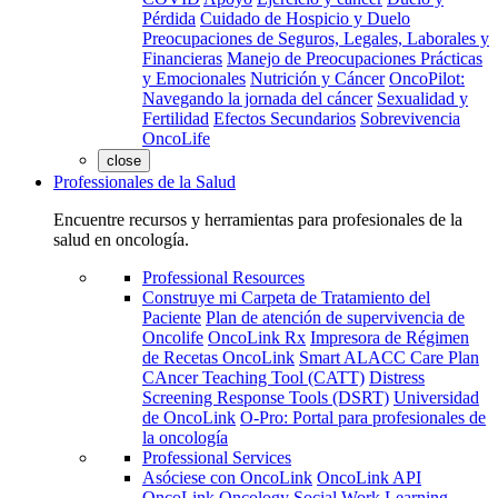
Pérdida
Cuidado de Hospicio y Duelo
Preocupaciones de Seguros, Legales, Laborales y
Financieras
Manejo de Preocupaciones Prácticas
y Emocionales
Nutrición y Cáncer
OncoPilot:
Navegando la jornada del cáncer
Sexualidad y
Fertilidad
Efectos Secundarios
Sobrevivencia
OncoLife
close
Professionales de la Salud
Encuentre recursos y herramientas para profesionales de la
salud en oncología.
Professional Resources
Construye mi Carpeta de Tratamiento del
Paciente
Plan de atención de supervivencia de
Oncolife
OncoLink Rx
Impresora de Régimen
de Recetas OncoLink
Smart ALACC Care Plan
CAncer Teaching Tool (CATT)
Distress
Screening Response Tools (DSRT)
Universidad
de OncoLink
O-Pro: Portal para profesionales de
la oncología
Professional Services
Asóciese con OncoLink
OncoLink API
OncoLink Oncology Social Work Learning