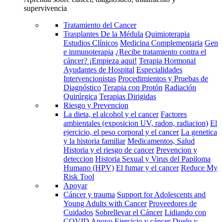
supervivencia
Tratamiento del Cancer
Trasplantes De la Médula
Quimioterapia
Estudios Clínicos
Medicina Complementaria
Gen
e inmunoterapia
¿Recibe tratamiento contra el
cáncer? ¡Empieza aqui!
Terapia Hormonal
Ayudantes de Hospital
Especialidades
Intervencionistas
Procedimientos y Pruebas de
Diagnóstico
Terapia con Protón
Radiación
Quirúrgica
Terapias Dirigidas
Riesgo y Prevencion
La dieta, el alcohol y el cancer
Factores
ambientales (exposicion UV, radon, radiacion)
El
ejercicio, el peso corporal y el cancer
La genetica
y la historia familiar
Medicamentos, Salud
Historia y el riesgo de cancer
Prevencion y
deteccion
Historia Sexual y Virus del Papiloma
Humano (HPV)
El fumar y el cancer
Reduce My
Risk Tool
Apoyar
Cáncer y trauma
Support for Adolescents and
Young Adults with Cancer
Proveedores de
Cuidados
Sobrellevar el Cáncer
Lidiando con
COVID
Apoyo
Ejercicio y cáncer
Duelo y