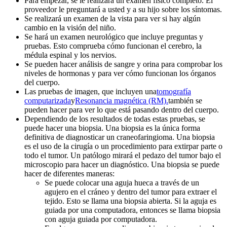
Para empezar, se le realizará un examen físico completo. El
proveedor le preguntará a usted y a su hijo sobre los síntomas.
Se realizará un examen de la vista para ver si hay algún
cambio en la visión del niño.
Se hará un examen neurológico que incluye preguntas y
pruebas. Esto comprueba cómo funcionan el cerebro, la
médula espinal y los nervios.
Se pueden hacer análisis de sangre y orina para comprobar los
niveles de hormonas y para ver cómo funcionan los órganos
del cuerpo.
Las pruebas de imagen, que incluyen una
tomografía
computarizada
y
Resonancia magnética (RM).
también se
pueden hacer para ver lo que está pasando dentro del cuerpo.
Dependiendo de los resultados de todas estas pruebas, se
puede hacer una biopsia. Una biopsia es la única forma
definitiva de diagnosticar un craneofaringioma. Una biopsia
es el uso de la cirugía o un procedimiento para extirpar parte o
todo el tumor. Un patólogo mirará el pedazo del tumor bajo el
microscopio para hacer un diagnóstico. Una biopsia se puede
hacer de diferentes maneras:
Se puede colocar una aguja hueca a través de un
agujero en el cráneo y dentro del tumor para extraer el
tejido. Esto se llama una biopsia abierta. Si la aguja es
guiada por una computadora, entonces se llama biopsia
con aguja guiada por computadora.