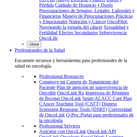
Pérdida
Cuidado de Hospicio y Duelo
Preocupaciones de Seguros, Legales, Laborales y
Financieras
Manejo de Preocupaciones Prácticas
y Emocionales
Nutrición y Cáncer
OncoPilot:
Navegando la jornada del cáncer
Sexualidad y
Fertilidad
Efectos Secundarios
Sobrevivencia
OncoLife
close
Professionales de la Salud
Encuentre recursos y herramientas para profesionales de la
salud en oncología.
Professional Resources
Construye mi Carpeta de Tratamiento del
Paciente
Plan de atención de supervivencia de
Oncolife
OncoLink Rx
Impresora de Régimen
de Recetas OncoLink
Smart ALACC Care Plan
CAncer Teaching Tool (CATT)
Distress
Screening Response Tools (DSRT)
Universidad
de OncoLink
O-Pro: Portal para profesionales de
la oncología
Professional Services
Asóciese con OncoLink
OncoLink API
OncoLink Oncology Social Work Learning