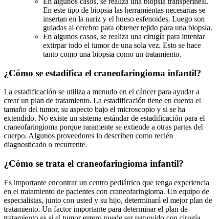
En algunos casos, se realiza una biopsia transperineal.
En este tipo de biopsia las herramientas necesarias se
insertan en la nariz y el hueso esfenoides. Luego son
guiadas al cerebro para obtener tejido para una biopsia.
En algunos casos, se realiza una cirugía para intentar
extirpar todo el tumor de una sola vez. Esto se hace
tanto como una biopsia como un tratamiento.
¿Cómo se estadifica el craneofaringioma infantil?
La estadificación se utiliza a menudo en el cáncer para ayudar a
crear un plan de tratamiento. La estadificación tiene en cuenta el
tamaño del tumor, su aspecto bajo el microscopio y si se ha
extendido. No existe un sistema estándar de estadificación para el
craneofaringioma porque raramente se extiende a otras partes del
cuerpo. Algunos proveedores lo describen como recién
diagnosticado o recurrente.
¿Cómo se trata el craneofaringioma infantil?
Es importante encontrar un centro pediátrico que tenga experiencia
en el tratamiento de pacientes con craneofaringioma. Un equipo de
especialistas, junto con usted y su hijo, determinará el mejor plan de
tratamiento. Un factor importante para determinar el plan de
tratamiento es si el tumor entero puede ser removido con cirugía.