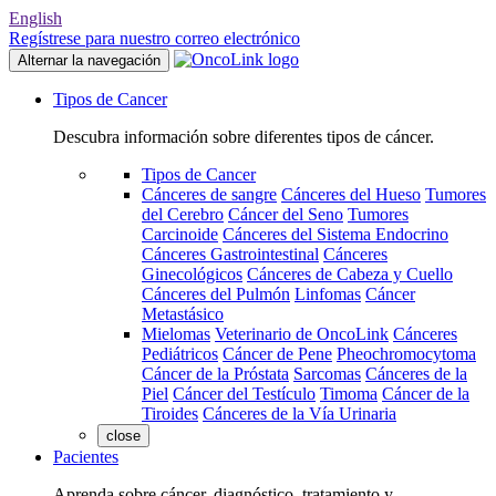
English
Regístrese para nuestro correo electrónico
Alternar la navegación
Tipos de Cancer
Descubra información sobre diferentes tipos de cáncer.
Tipos de Cancer
Cánceres de sangre
Cánceres del Hueso
Tumores
del Cerebro
Cáncer del Seno
Tumores
Carcinoide
Cánceres del Sistema Endocrino
Cánceres Gastrointestinal
Cánceres
Ginecológicos
Cánceres de Cabeza y Cuello
Cánceres del Pulmón
Linfomas
Cáncer
Metastásico
Mielomas
Veterinario de OncoLink
Cánceres
Pediátricos
Cáncer de Pene
Pheochromocytoma
Cáncer de la Próstata
Sarcomas
Cánceres de la
Piel
Cáncer del Testículo
Timoma
Cáncer de la
Tiroides
Cánceres de la Vía Urinaria
close
Pacientes
Aprenda sobre cáncer, diagnóstico, tratamiento y