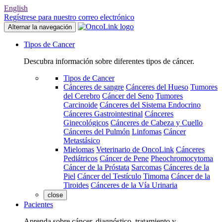
English
Regístrese para nuestro correo electrónico
Alternar la navegación
Tipos de Cancer
Descubra información sobre diferentes tipos de cáncer.
Tipos de Cancer
Cánceres de sangre
Cánceres del Hueso
Tumores
del Cerebro
Cáncer del Seno
Tumores
Carcinoide
Cánceres del Sistema Endocrino
Cánceres Gastrointestinal
Cánceres
Ginecológicos
Cánceres de Cabeza y Cuello
Cánceres del Pulmón
Linfomas
Cáncer
Metastásico
Mielomas
Veterinario de OncoLink
Cánceres
Pediátricos
Cáncer de Pene
Pheochromocytoma
Cáncer de la Próstata
Sarcomas
Cánceres de la
Piel
Cáncer del Testículo
Timoma
Cáncer de la
Tiroides
Cánceres de la Vía Urinaria
close
Pacientes
Aprenda sobre cáncer, diagnóstico, tratamiento y