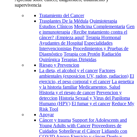
supervivencia
Tratamiento del Cancer
Trasplantes De la Médula
Quimioterapia
Estudios Clínicos
Medicina Complementaria
Gen
e inmunoterapia
¿Recibe tratamiento contra el
cáncer? ¡Empieza aqui!
Terapia Hormonal
Ayudantes de Hospital
Especialidades
Intervencionistas
Procedimientos y Pruebas de
Diagnóstico
Terapia con Protón
Radiación
Quirúrgica
Terapias Dirigidas
Riesgo y Prevencion
La dieta, el alcohol y el cancer
Factores
ambientales (exposicion UV, radon, radiacion)
El
ejercicio, el peso corporal y el cancer
La genetica
y la historia familiar
Medicamentos, Salud
Historia y el riesgo de cancer
Prevencion y
deteccion
Historia Sexual y Virus del Papiloma
Humano (HPV)
El fumar y el cancer
Reduce My
Risk Tool
Apoyar
Cáncer y trauma
Support for Adolescents and
Young Adults with Cancer
Proveedores de
Cuidados
Sobrellevar el Cáncer
Lidiando con
COVID
Apoyo
Ejercicio y cáncer
Duelo y