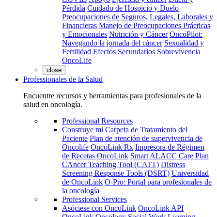
Pérdida
Cuidado de Hospicio y Duelo
Preocupaciones de Seguros, Legales, Laborales y
Financieras
Manejo de Preocupaciones Prácticas
y Emocionales
Nutrición y Cáncer
OncoPilot:
Navegando la jornada del cáncer
Sexualidad y
Fertilidad
Efectos Secundarios
Sobrevivencia
OncoLife
close
Professionales de la Salud
Encuentre recursos y herramientas para profesionales de la
salud en oncología.
Professional Resources
Construye mi Carpeta de Tratamiento del
Paciente
Plan de atención de supervivencia de
Oncolife
OncoLink Rx
Impresora de Régimen
de Recetas OncoLink
Smart ALACC Care Plan
CAncer Teaching Tool (CATT)
Distress
Screening Response Tools (DSRT)
Universidad
de OncoLink
O-Pro: Portal para profesionales de
la oncología
Professional Services
Asóciese con OncoLink
OncoLink API
OncoLink Oncology Social Work Learning