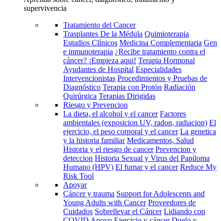
supervivencia
Tratamiento del Cancer
Trasplantes De la Médula
Quimioterapia
Estudios Clínicos
Medicina Complementaria
Gen
e inmunoterapia
¿Recibe tratamiento contra el
cáncer? ¡Empieza aqui!
Terapia Hormonal
Ayudantes de Hospital
Especialidades
Intervencionistas
Procedimientos y Pruebas de
Diagnóstico
Terapia con Protón
Radiación
Quirúrgica
Terapias Dirigidas
Riesgo y Prevencion
La dieta, el alcohol y el cancer
Factores
ambientales (exposicion UV, radon, radiacion)
El
ejercicio, el peso corporal y el cancer
La genetica
y la historia familiar
Medicamentos, Salud
Historia y el riesgo de cancer
Prevencion y
deteccion
Historia Sexual y Virus del Papiloma
Humano (HPV)
El fumar y el cancer
Reduce My
Risk Tool
Apoyar
Cáncer y trauma
Support for Adolescents and
Young Adults with Cancer
Proveedores de
Cuidados
Sobrellevar el Cáncer
Lidiando con
COVID
Apoyo
Ejercicio y cáncer
Duelo y