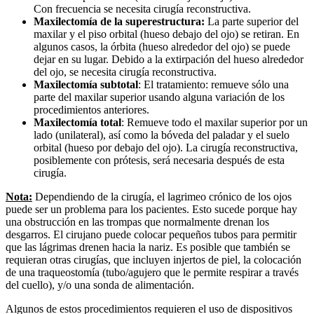
Con frecuencia se necesita cirugía reconstructiva.
Maxilectomía de la superestructura:
La parte superior del
maxilar y el piso orbital (hueso debajo del ojo) se retiran. En
algunos casos, la órbita (hueso alrededor del ojo) se puede
dejar en su lugar. Debido a la extirpación del hueso alrededor
del ojo, se necesita cirugía reconstructiva.
Maxilectomía subtotal
: El tratamiento: remueve sólo una
parte del maxilar superior usando alguna variación de los
procedimientos anteriores.
Maxilectomía total
: Remueve todo el maxilar superior por un
lado (unilateral), así como la bóveda del paladar y el suelo
orbital (hueso por debajo del ojo). La cirugía reconstructiva,
posiblemente con prótesis, será necesaria después de esta
cirugía.
Nota:
Dependiendo de la cirugía, el lagrimeo crónico de los ojos
puede ser un problema para los pacientes. Esto sucede porque hay
una obstrucción en las trompas que normalmente drenan los
desgarros. El cirujano puede colocar pequeños tubos para permitir
que las lágrimas drenen hacia la nariz. Es posible que también se
requieran otras cirugías, que incluyen injertos de piel, la colocación
de una traqueostomía (tubo/agujero que le permite respirar a través
del cuello), y/o una sonda de alimentación.
Algunos de estos procedimientos requieren el uso de dispositivos