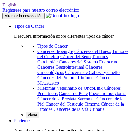
English
Regístrese para nuestro correo electrónico
Alternar la navegación
Tipos de Cancer
Descubra información sobre diferentes tipos de cáncer.
Tipos de Cancer
Cánceres de sangre
Cánceres del Hueso
Tumores
del Cerebro
Cáncer del Seno
Tumores
Carcinoide
Cánceres del Sistema Endocrino
Cánceres Gastrointestinal
Cánceres
Ginecológicos
Cánceres de Cabeza y Cuello
Cánceres del Pulmón
Linfomas
Cáncer
Metastásico
Mielomas
Veterinario de OncoLink
Cánceres
Pediátricos
Cáncer de Pene
Pheochromocytoma
Cáncer de la Próstata
Sarcomas
Cánceres de la
Piel
Cáncer del Testículo
Timoma
Cáncer de la
Tiroides
Cánceres de la Vía Urinaria
close
Pacientes
Aprenda sobre cáncer, diagnóstico, tratamiento y