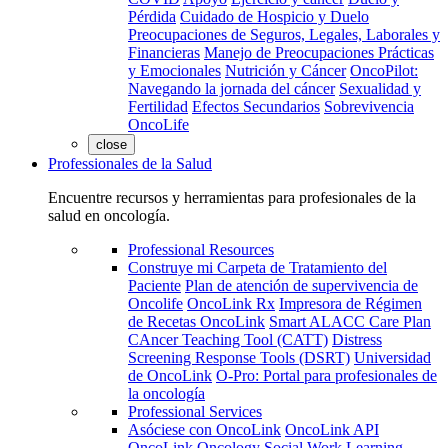
Pérdida
Cuidado de Hospicio y Duelo
Preocupaciones de Seguros, Legales, Laborales y
Financieras
Manejo de Preocupaciones Prácticas
y Emocionales
Nutrición y Cáncer
OncoPilot:
Navegando la jornada del cáncer
Sexualidad y
Fertilidad
Efectos Secundarios
Sobrevivencia
OncoLife
close
Professionales de la Salud
Encuentre recursos y herramientas para profesionales de la
salud en oncología.
Professional Resources
Construye mi Carpeta de Tratamiento del
Paciente
Plan de atención de supervivencia de
Oncolife
OncoLink Rx
Impresora de Régimen
de Recetas OncoLink
Smart ALACC Care Plan
CAncer Teaching Tool (CATT)
Distress
Screening Response Tools (DSRT)
Universidad
de OncoLink
O-Pro: Portal para profesionales de
la oncología
Professional Services
Asóciese con OncoLink
OncoLink API
OncoLink Oncology Social Work Learning