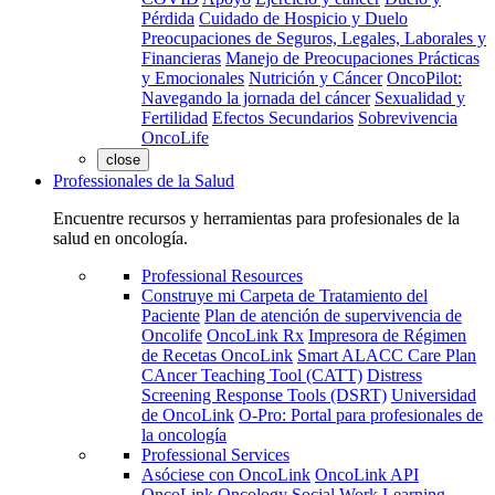
Pérdida
Cuidado de Hospicio y Duelo
Preocupaciones de Seguros, Legales, Laborales y
Financieras
Manejo de Preocupaciones Prácticas
y Emocionales
Nutrición y Cáncer
OncoPilot:
Navegando la jornada del cáncer
Sexualidad y
Fertilidad
Efectos Secundarios
Sobrevivencia
OncoLife
close
Professionales de la Salud
Encuentre recursos y herramientas para profesionales de la
salud en oncología.
Professional Resources
Construye mi Carpeta de Tratamiento del
Paciente
Plan de atención de supervivencia de
Oncolife
OncoLink Rx
Impresora de Régimen
de Recetas OncoLink
Smart ALACC Care Plan
CAncer Teaching Tool (CATT)
Distress
Screening Response Tools (DSRT)
Universidad
de OncoLink
O-Pro: Portal para profesionales de
la oncología
Professional Services
Asóciese con OncoLink
OncoLink API
OncoLink Oncology Social Work Learning