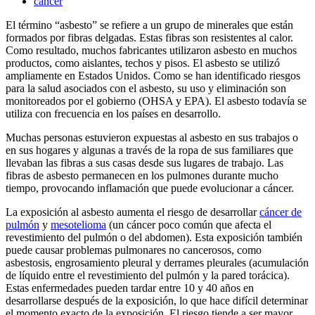
cáncer
El término “asbesto” se refiere a un grupo de minerales que están
formados por fibras delgadas. Estas fibras son resistentes al calor.
Como resultado, muchos fabricantes utilizaron asbesto en muchos
productos, como aislantes, techos y pisos. El asbesto se utilizó
ampliamente en Estados Unidos. Como se han identificado riesgos
para la salud asociados con el asbesto, su uso y eliminación son
monitoreados por el gobierno (OHSA y EPA). El asbesto todavía se
utiliza con frecuencia en los países en desarrollo.
Muchas personas estuvieron expuestas al asbesto en sus trabajos o
en sus hogares y algunas a través de la ropa de sus familiares que
llevaban las fibras a sus casas desde sus lugares de trabajo. Las
fibras de asbesto permanecen en los pulmones durante mucho
tiempo, provocando inflamación que puede evolucionar a cáncer.
La exposición al asbesto aumenta el riesgo de desarrollar
cáncer de
pulmón
y
mesotelioma
(un cáncer poco común que afecta el
revestimiento del pulmón o del abdomen). Esta exposición también
puede causar problemas pulmonares no cancerosos, como
asbestosis, engrosamiento pleural y derrames pleurales (acumulación
de líquido entre el revestimiento del pulmón y la pared torácica).
Estas enfermedades pueden tardar entre 10 y 40 años en
desarrollarse después de la exposición, lo que hace difícil determinar
el momento exacto de la exposición. El riesgo tiende a ser mayor