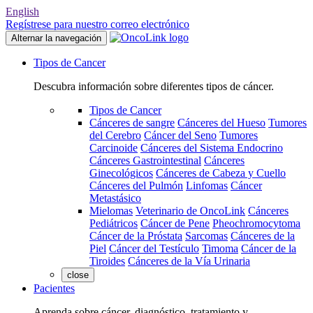
English
Regístrese para nuestro correo electrónico
Alternar la navegación
Tipos de Cancer
Descubra información sobre diferentes tipos de cáncer.
Tipos de Cancer
Cánceres de sangre
Cánceres del Hueso
Tumores
del Cerebro
Cáncer del Seno
Tumores
Carcinoide
Cánceres del Sistema Endocrino
Cánceres Gastrointestinal
Cánceres
Ginecológicos
Cánceres de Cabeza y Cuello
Cánceres del Pulmón
Linfomas
Cáncer
Metastásico
Mielomas
Veterinario de OncoLink
Cánceres
Pediátricos
Cáncer de Pene
Pheochromocytoma
Cáncer de la Próstata
Sarcomas
Cánceres de la
Piel
Cáncer del Testículo
Timoma
Cáncer de la
Tiroides
Cánceres de la Vía Urinaria
close
Pacientes
Aprenda sobre cáncer, diagnóstico, tratamiento y