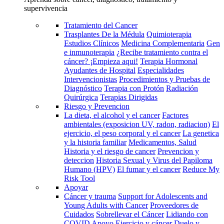
supervivencia
Tratamiento del Cancer
Trasplantes De la Médula
Quimioterapia
Estudios Clínicos
Medicina Complementaria
Gen
e inmunoterapia
¿Recibe tratamiento contra el
cáncer? ¡Empieza aqui!
Terapia Hormonal
Ayudantes de Hospital
Especialidades
Intervencionistas
Procedimientos y Pruebas de
Diagnóstico
Terapia con Protón
Radiación
Quirúrgica
Terapias Dirigidas
Riesgo y Prevencion
La dieta, el alcohol y el cancer
Factores
ambientales (exposicion UV, radon, radiacion)
El
ejercicio, el peso corporal y el cancer
La genetica
y la historia familiar
Medicamentos, Salud
Historia y el riesgo de cancer
Prevencion y
deteccion
Historia Sexual y Virus del Papiloma
Humano (HPV)
El fumar y el cancer
Reduce My
Risk Tool
Apoyar
Cáncer y trauma
Support for Adolescents and
Young Adults with Cancer
Proveedores de
Cuidados
Sobrellevar el Cáncer
Lidiando con
COVID
Apoyo
Ejercicio y cáncer
Duelo y