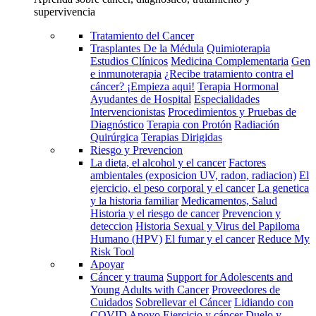
supervivencia
Tratamiento del Cancer
Trasplantes De la Médula
Quimioterapia
Estudios Clínicos
Medicina Complementaria
Gen
e inmunoterapia
¿Recibe tratamiento contra el
cáncer? ¡Empieza aqui!
Terapia Hormonal
Ayudantes de Hospital
Especialidades
Intervencionistas
Procedimientos y Pruebas de
Diagnóstico
Terapia con Protón
Radiación
Quirúrgica
Terapias Dirigidas
Riesgo y Prevencion
La dieta, el alcohol y el cancer
Factores
ambientales (exposicion UV, radon, radiacion)
El
ejercicio, el peso corporal y el cancer
La genetica
y la historia familiar
Medicamentos, Salud
Historia y el riesgo de cancer
Prevencion y
deteccion
Historia Sexual y Virus del Papiloma
Humano (HPV)
El fumar y el cancer
Reduce My
Risk Tool
Apoyar
Cáncer y trauma
Support for Adolescents and
Young Adults with Cancer
Proveedores de
Cuidados
Sobrellevar el Cáncer
Lidiando con
COVID
Apoyo
Ejercicio y cáncer
Duelo y