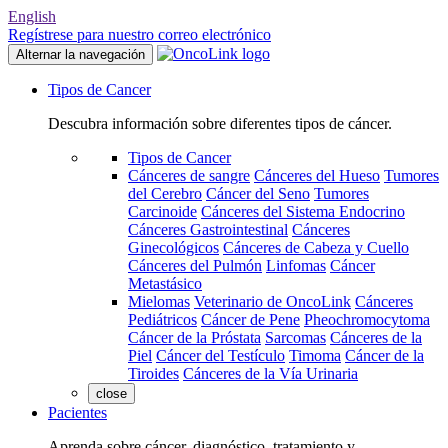
English
Regístrese para nuestro correo electrónico
Alternar la navegación
Tipos de Cancer
Descubra información sobre diferentes tipos de cáncer.
Tipos de Cancer
Cánceres de sangre
Cánceres del Hueso
Tumores
del Cerebro
Cáncer del Seno
Tumores
Carcinoide
Cánceres del Sistema Endocrino
Cánceres Gastrointestinal
Cánceres
Ginecológicos
Cánceres de Cabeza y Cuello
Cánceres del Pulmón
Linfomas
Cáncer
Metastásico
Mielomas
Veterinario de OncoLink
Cánceres
Pediátricos
Cáncer de Pene
Pheochromocytoma
Cáncer de la Próstata
Sarcomas
Cánceres de la
Piel
Cáncer del Testículo
Timoma
Cáncer de la
Tiroides
Cánceres de la Vía Urinaria
close
Pacientes
Aprenda sobre cáncer, diagnóstico, tratamiento y