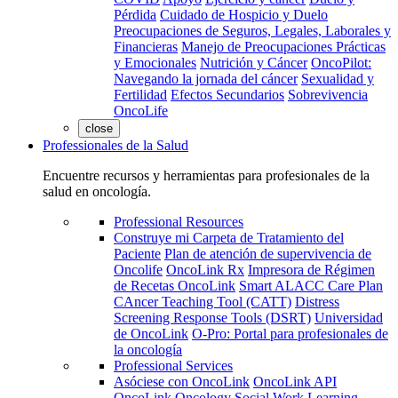
Pérdida
Cuidado de Hospicio y Duelo
Preocupaciones de Seguros, Legales, Laborales y
Financieras
Manejo de Preocupaciones Prácticas
y Emocionales
Nutrición y Cáncer
OncoPilot:
Navegando la jornada del cáncer
Sexualidad y
Fertilidad
Efectos Secundarios
Sobrevivencia
OncoLife
close
Professionales de la Salud
Encuentre recursos y herramientas para profesionales de la
salud en oncología.
Professional Resources
Construye mi Carpeta de Tratamiento del
Paciente
Plan de atención de supervivencia de
Oncolife
OncoLink Rx
Impresora de Régimen
de Recetas OncoLink
Smart ALACC Care Plan
CAncer Teaching Tool (CATT)
Distress
Screening Response Tools (DSRT)
Universidad
de OncoLink
O-Pro: Portal para profesionales de
la oncología
Professional Services
Asóciese con OncoLink
OncoLink API
OncoLink Oncology Social Work Learning