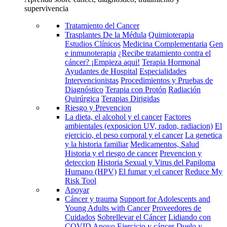
supervivencia
Tratamiento del Cancer
Trasplantes De la Médula
Quimioterapia
Estudios Clínicos
Medicina Complementaria
Gen
e inmunoterapia
¿Recibe tratamiento contra el
cáncer? ¡Empieza aqui!
Terapia Hormonal
Ayudantes de Hospital
Especialidades
Intervencionistas
Procedimientos y Pruebas de
Diagnóstico
Terapia con Protón
Radiación
Quirúrgica
Terapias Dirigidas
Riesgo y Prevencion
La dieta, el alcohol y el cancer
Factores
ambientales (exposicion UV, radon, radiacion)
El
ejercicio, el peso corporal y el cancer
La genetica
y la historia familiar
Medicamentos, Salud
Historia y el riesgo de cancer
Prevencion y
deteccion
Historia Sexual y Virus del Papiloma
Humano (HPV)
El fumar y el cancer
Reduce My
Risk Tool
Apoyar
Cáncer y trauma
Support for Adolescents and
Young Adults with Cancer
Proveedores de
Cuidados
Sobrellevar el Cáncer
Lidiando con
COVID
Apoyo
Ejercicio y cáncer
Duelo y