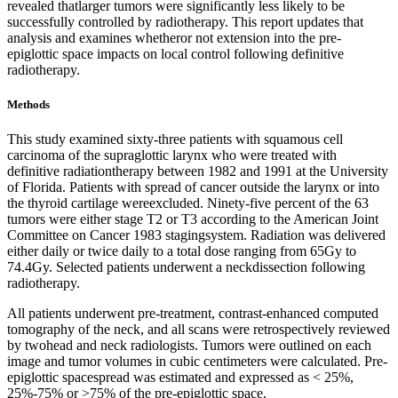
revealed thatlarger tumors were significantly less likely to be
successfully controlled by radiotherapy. This report updates that
analysis and examines whetheror not extension into the pre-
epiglottic space impacts on local control following definitive
radiotherapy.
Methods
This study examined sixty-three patients with squamous cell
carcinoma of the supraglottic larynx who were treated with
definitive radiationtherapy between 1982 and 1991 at the University
of Florida. Patients with spread of cancer outside the larynx or into
the thyroid cartilage wereexcluded. Ninety-five percent of the 63
tumors were either stage T2 or T3 according to the American Joint
Committee on Cancer 1983 stagingsystem. Radiation was delivered
either daily or twice daily to a total dose ranging from 65Gy to
74.4Gy. Selected patients underwent a neckdissection following
radiotherapy.
All patients underwent pre-treatment, contrast-enhanced computed
tomography of the neck, and all scans were retrospectively reviewed
by twohead and neck radiologists. Tumors were outlined on each
image and tumor volumes in cubic centimeters were calculated. Pre-
epiglottic spacespread was estimated and expressed as < 25%,
25%-75% or >75% of the pre-epiglottic space.