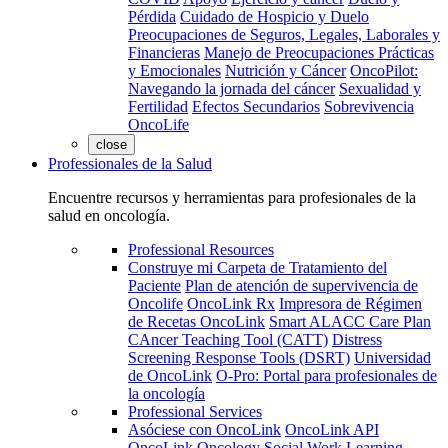
Pérdida
Cuidado de Hospicio y Duelo
Preocupaciones de Seguros, Legales, Laborales y
Financieras
Manejo de Preocupaciones Prácticas
y Emocionales
Nutrición y Cáncer
OncoPilot:
Navegando la jornada del cáncer
Sexualidad y
Fertilidad
Efectos Secundarios
Sobrevivencia
OncoLife
close
Professionales de la Salud
Encuentre recursos y herramientas para profesionales de la
salud en oncología.
Professional Resources
Construye mi Carpeta de Tratamiento del
Paciente
Plan de atención de supervivencia de
Oncolife
OncoLink Rx
Impresora de Régimen
de Recetas OncoLink
Smart ALACC Care Plan
CAncer Teaching Tool (CATT)
Distress
Screening Response Tools (DSRT)
Universidad
de OncoLink
O-Pro: Portal para profesionales de
la oncología
Professional Services
Asóciese con OncoLink
OncoLink API
OncoLink Oncology Social Work Learning