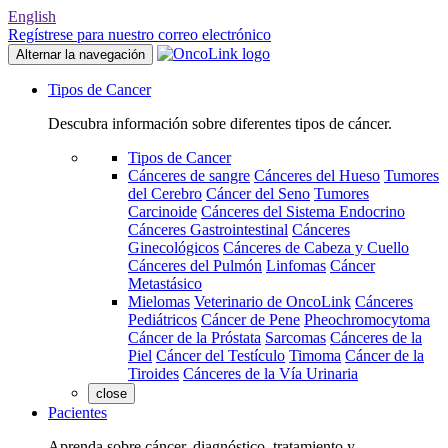
English
Regístrese para nuestro correo electrónico
Alternar la navegación
Tipos de Cancer
Descubra información sobre diferentes tipos de cáncer.
Tipos de Cancer
Cánceres de sangre
Cánceres del Hueso
Tumores
del Cerebro
Cáncer del Seno
Tumores
Carcinoide
Cánceres del Sistema Endocrino
Cánceres Gastrointestinal
Cánceres
Ginecológicos
Cánceres de Cabeza y Cuello
Cánceres del Pulmón
Linfomas
Cáncer
Metastásico
Mielomas
Veterinario de OncoLink
Cánceres
Pediátricos
Cáncer de Pene
Pheochromocytoma
Cáncer de la Próstata
Sarcomas
Cánceres de la
Piel
Cáncer del Testículo
Timoma
Cáncer de la
Tiroides
Cánceres de la Vía Urinaria
close
Pacientes
Aprenda sobre cáncer, diagnóstico, tratamiento y