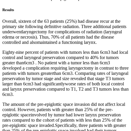
Results
Overall, sixteen of the 63 patients (25%) had disease recur at the
primary site following definitive radiation. Three additional patients
underwentlaryngectomy for complications of radiation (laryngeal
edema or necrosis). Thus, 70% of all patients had the disease
controlled and alsomaintained a functioning larynx.
Eighty-nine percent of patients with tumors less than 6cm3 had local
control and laryngeal preservation compared to 40% for tumors
greater than6cm3 . No patient with a tumor less than 6cm3
developed a complication requiring laryngectomy in contrast to three
patients with tumors greaterthan 6cm3. Comparing rates of laryngeal
preservation by tumor stage and size revealed that stage T3 tumors
larger than 6cm3 had significantlyworse rates of both local control
and larynx preservation compared to T1, T2 and T3 tumors less than
6cm3.
The amount of the pre-epiglottic space invasion did not affect local
control. However, patients with greater than 25% of the pre-
epiglottic spaceinvolved by tumor had lower larynx preservation
rates compared to the cohort of patients with less than 25% of the
pre-epiglottic space invaded.Specifically, three patients with greater
than 25% of the pre-epiglottic space involved had their tumors