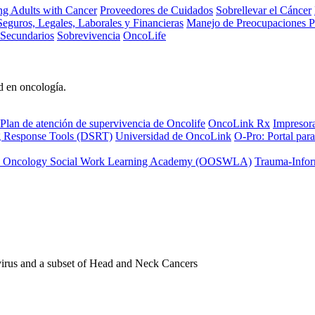
ng Adults with Cancer
Proveedores de Cuidados
Sobrellevar el Cáncer
eguros, Legales, Laborales y Financieras
Manejo de Preocupaciones P
 Secundarios
Sobrevivencia
OncoLife
d en oncología.
Plan de atención de supervivencia de Oncolife
OncoLink Rx
Impresor
ng Response Tools (DSRT)
Universidad de OncoLink
O-Pro: Portal para
 Oncology Social Work Learning Academy (OOSWLA)
Trauma-Infor
irus and a subset of Head and Neck Cancers