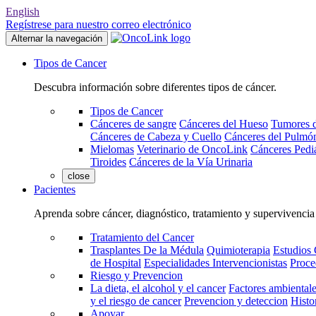
English
Regístrese para nuestro correo electrónico
Alternar la navegación
Tipos de Cancer
Descubra información sobre diferentes tipos de cáncer.
Tipos de Cancer
Cánceres de sangre
Cánceres del Hueso
Tumores d
Cánceres de Cabeza y Cuello
Cánceres del Pulmó
Mielomas
Veterinario de OncoLink
Cánceres Pediá
Tiroides
Cánceres de la Vía Urinaria
close
Pacientes
Aprenda sobre cáncer, diagnóstico, tratamiento y supervivencia
Tratamiento del Cancer
Trasplantes De la Médula
Quimioterapia
Estudios 
de Hospital
Especialidades Intervencionistas
Proce
Riesgo y Prevencion
La dieta, el alcohol y el cancer
Factores ambientale
y el riesgo de cancer
Prevencion y deteccion
Histo
Apoyar