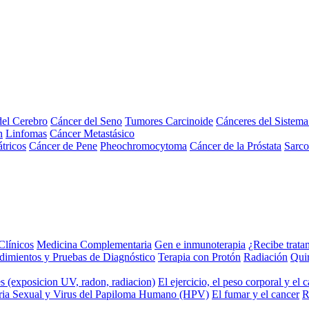
el Cerebro
Cáncer del Seno
Tumores Carcinoide
Cánceres del Sistem
n
Linfomas
Cáncer Metastásico
tricos
Cáncer de Pene
Pheochromocytoma
Cáncer de la Próstata
Sarc
Clínicos
Medicina Complementaria
Gen e inmunoterapia
¿Recibe trata
dimientos y Pruebas de Diagnóstico
Terapia con Protón
Radiación
Qui
s (exposicion UV, radon, radiacion)
El ejercicio, el peso corporal y el 
ria Sexual y Virus del Papiloma Humano (HPV)
El fumar y el cancer
R