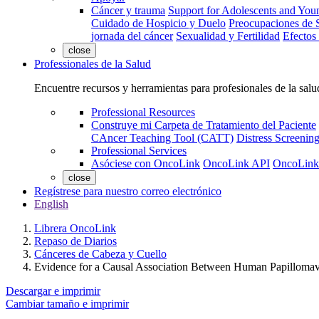
Cáncer y trauma
Support for Adolescents and You
Cuidado de Hospicio y Duelo
Preocupaciones de S
jornada del cáncer
Sexualidad y Fertilidad
Efectos
close
Professionales de la Salud
Encuentre recursos y herramientas para profesionales de la salu
Professional Resources
Construye mi Carpeta de Tratamiento del Paciente
CAncer Teaching Tool (CATT)
Distress Screeni
Professional Services
Asóciese con OncoLink
OncoLink API
OncoLink
close
Regístrese para nuestro correo electrónico
English
Librera OncoLink
Repaso de Diarios
Cánceres de Cabeza y Cuello
Evidence for a Causal Association Between Human Papillomav
Descargar e imprimir
Cambiar tamaño e imprimir