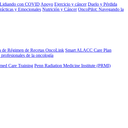
Lidiando con COVID
Apoyo
Ejercicio y cáncer
Duelo y Pérdida
rácticas y Emocionales
Nutrición y Cáncer
OncoPilot: Navegando la
a de Régimen de Recetas OncoLink
Smart ALACC Care Plan
 profesionales de la oncología
med Care Training
Penn Radiation Medicine Institute (PRMI)