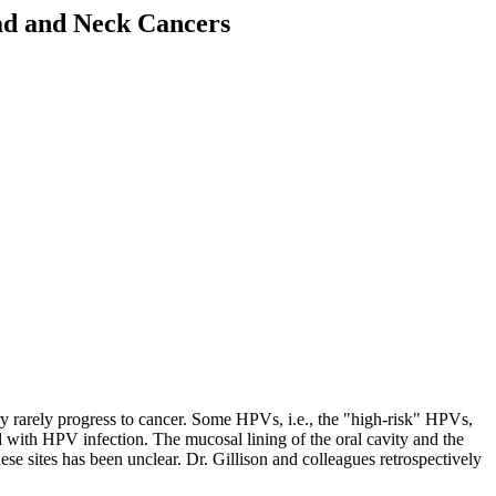
ad and Neck Cancers
y rarely progress to cancer. Some HPVs, i.e., the "high-risk" HPVs,
d with HPV infection. The mucosal lining of the oral cavity and the
ese sites has been unclear. Dr. Gillison and colleagues retrospectively