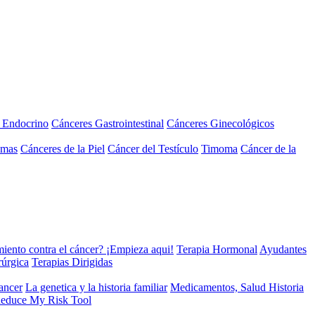
a Endocrino
Cánceres Gastrointestinal
Cánceres Ginecológicos
omas
Cánceres de la Piel
Cáncer del Testículo
Timoma
Cáncer de la
miento contra el cáncer? ¡Empieza aqui!
Terapia Hormonal
Ayudantes
rúrgica
Terapias Dirigidas
cancer
La genetica y la historia familiar
Medicamentos, Salud Historia
educe My Risk Tool