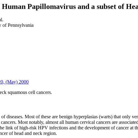
n Human Papillomavirus and a subset of He
l.
y of Pennsylvania
720, (May) 2000
eck squamous cell cancers.
f diseases. Most of these are benign hyperplasias (warts) that only ver
 cancers. Most notably, almost all human cervical cancers are associate
the link of high-risk HPV infections and the development of cancer at th
ncer of head and neck region.