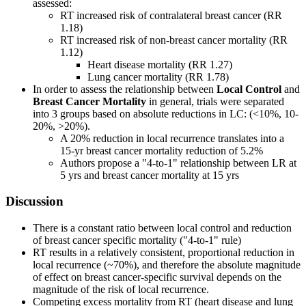
assessed:
RT increased risk of contralateral breast cancer (RR
1.18)
RT increased risk of non-breast cancer mortality (RR
1.12)
Heart disease mortality (RR 1.27)
Lung cancer mortality (RR 1.78)
In order to assess the relationship between
Local Control
and
Breast Cancer Mortality
in general, trials were separated
into 3 groups based on absolute reductions in LC: (<10%, 10-
20%, >20%).
A 20% reduction in local recurrence translates into a
15-yr breast cancer mortality reduction of 5.2%
Authors propose a "4-to-1" relationship between LR at
5 yrs and breast cancer mortality at 15 yrs
Discussion
There is a constant ratio between local control and reduction
of breast cancer specific mortality ("4-to-1" rule)
RT results in a relatively consistent, proportional reduction in
local recurrence (~70%), and therefore the absolute magnitude
of effect on breast cancer-specific survival depends on the
magnitude of the risk of local recurrence.
Competing excess mortality from RT (heart disease and lung