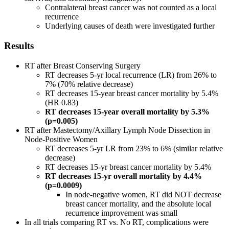
Contralateral breast cancer was not counted as a local
recurrence
Underlying causes of death were investigated further
Results
RT after Breast Conserving Surgery
RT decreases 5-yr local recurrence (LR) from 26% to
7% (70% relative decrease)
RT decreases 15-year breast cancer mortality by 5.4%
(HR 0.83)
RT decreases 15-year overall mortality by 5.3%
(p=0.005)
RT after Mastectomy/Axillary Lymph Node Dissection in
Node-Positive Women
RT decreases 5-yr LR from 23% to 6% (similar relative
decrease)
RT decreases 15-yr breast cancer mortality by 5.4%
RT decreases 15-yr overall mortality by 4.4%
(p=0.0009)
In node-negative women, RT did NOT decrease
breast cancer mortality, and the absolute local
recurrence improvement was small
In all trials comparing RT vs. No RT, complications were