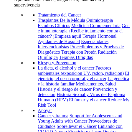
supervivencia
Tratamiento del Cancer
Trasplantes De la Médula
Quimioterapia
Estudios Clínicos
Medicina Complementaria
Gen
e inmunoterapia
¿Recibe tratamiento contra el
cáncer? ¡Empieza aqui!
Terapia Hormonal
Ayudantes de Hospital
Especialidades
Intervencionistas
Procedimientos y Pruebas de
Diagnóstico
Terapia con Protón
Radiación
Quirúrgica
Terapias Dirigidas
Riesgo y Prevencion
La dieta, el alcohol y el cancer
Factores
ambientales (exposicion UV, radon, radiacion)
El
ejercicio, el peso corporal y el cancer
La genetica
y la historia familiar
Medicamentos, Salud
Historia y el riesgo de cancer
Prevencion y
deteccion
Historia Sexual y Virus del Papiloma
Humano (HPV)
El fumar y el cancer
Reduce My
Risk Tool
Apoyar
Cáncer y trauma
Support for Adolescents and
Young Adults with Cancer
Proveedores de
Cuidados
Sobrellevar el Cáncer
Lidiando con
COVID
Apoyo
Ejercicio y cáncer
Duelo y