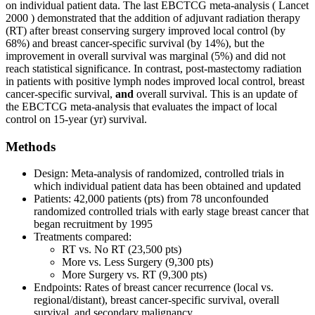
on individual patient data. The last EBCTCG meta-analysis ( Lancet
2000 ) demonstrated that the addition of adjuvant radiation therapy
(RT) after breast conserving surgery improved local control (by
68%) and breast cancer-specific survival (by 14%), but the
improvement in overall survival was marginal (5%) and did not
reach statistical significance. In contrast, post-mastectomy radiation
in patients with positive lymph nodes improved local control, breast
cancer-specific survival,
and
overall survival. This is an update of
the EBCTCG meta-analysis that evaluates the impact of local
control on 15-year (yr) survival.
Methods
Design: Meta-analysis of randomized, controlled trials in
which individual patient data has been obtained and updated
Patients: 42,000 patients (pts) from 78 unconfounded
randomized controlled trials with early stage breast cancer that
began recruitment by 1995
Treatments compared:
RT vs. No RT (23,500 pts)
More vs. Less Surgery (9,300 pts)
More Surgery vs. RT (9,300 pts)
Endpoints: Rates of breast cancer recurrence (local vs.
regional/distant), breast cancer-specific survival, overall
survival, and secondary malignancy.