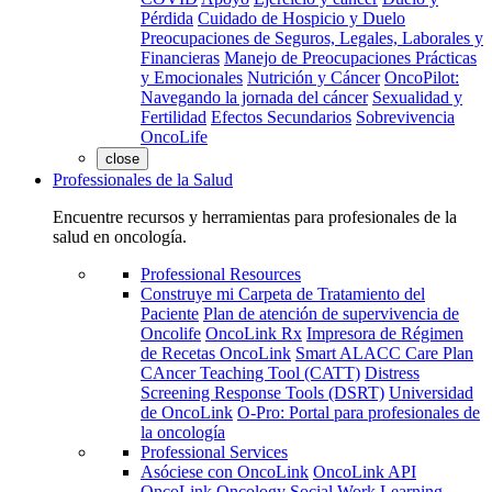
Pérdida
Cuidado de Hospicio y Duelo
Preocupaciones de Seguros, Legales, Laborales y
Financieras
Manejo de Preocupaciones Prácticas
y Emocionales
Nutrición y Cáncer
OncoPilot:
Navegando la jornada del cáncer
Sexualidad y
Fertilidad
Efectos Secundarios
Sobrevivencia
OncoLife
close
Professionales de la Salud
Encuentre recursos y herramientas para profesionales de la
salud en oncología.
Professional Resources
Construye mi Carpeta de Tratamiento del
Paciente
Plan de atención de supervivencia de
Oncolife
OncoLink Rx
Impresora de Régimen
de Recetas OncoLink
Smart ALACC Care Plan
CAncer Teaching Tool (CATT)
Distress
Screening Response Tools (DSRT)
Universidad
de OncoLink
O-Pro: Portal para profesionales de
la oncología
Professional Services
Asóciese con OncoLink
OncoLink API
OncoLink Oncology Social Work Learning