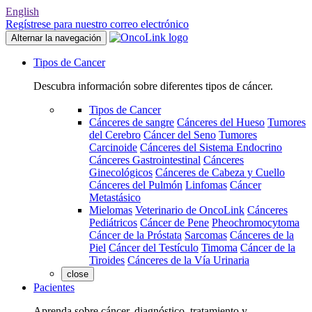
English
Regístrese para nuestro correo electrónico
Alternar la navegación
Tipos de Cancer
Descubra información sobre diferentes tipos de cáncer.
Tipos de Cancer
Cánceres de sangre
Cánceres del Hueso
Tumores
del Cerebro
Cáncer del Seno
Tumores
Carcinoide
Cánceres del Sistema Endocrino
Cánceres Gastrointestinal
Cánceres
Ginecológicos
Cánceres de Cabeza y Cuello
Cánceres del Pulmón
Linfomas
Cáncer
Metastásico
Mielomas
Veterinario de OncoLink
Cánceres
Pediátricos
Cáncer de Pene
Pheochromocytoma
Cáncer de la Próstata
Sarcomas
Cánceres de la
Piel
Cáncer del Testículo
Timoma
Cáncer de la
Tiroides
Cánceres de la Vía Urinaria
close
Pacientes
Aprenda sobre cáncer, diagnóstico, tratamiento y