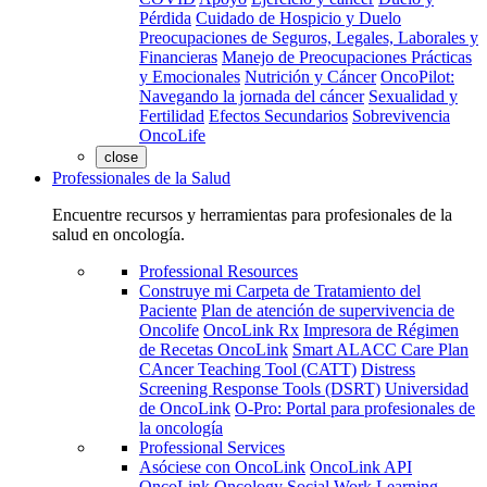
Pérdida
Cuidado de Hospicio y Duelo
Preocupaciones de Seguros, Legales, Laborales y
Financieras
Manejo de Preocupaciones Prácticas
y Emocionales
Nutrición y Cáncer
OncoPilot:
Navegando la jornada del cáncer
Sexualidad y
Fertilidad
Efectos Secundarios
Sobrevivencia
OncoLife
close
Professionales de la Salud
Encuentre recursos y herramientas para profesionales de la
salud en oncología.
Professional Resources
Construye mi Carpeta de Tratamiento del
Paciente
Plan de atención de supervivencia de
Oncolife
OncoLink Rx
Impresora de Régimen
de Recetas OncoLink
Smart ALACC Care Plan
CAncer Teaching Tool (CATT)
Distress
Screening Response Tools (DSRT)
Universidad
de OncoLink
O-Pro: Portal para profesionales de
la oncología
Professional Services
Asóciese con OncoLink
OncoLink API
OncoLink Oncology Social Work Learning