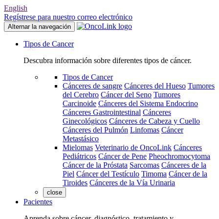
English
Regístrese para nuestro correo electrónico
Alternar la navegación
Tipos de Cancer
Descubra información sobre diferentes tipos de cáncer.
Tipos de Cancer
Cánceres de sangre
Cánceres del Hueso
Tumores
del Cerebro
Cáncer del Seno
Tumores
Carcinoide
Cánceres del Sistema Endocrino
Cánceres Gastrointestinal
Cánceres
Ginecológicos
Cánceres de Cabeza y Cuello
Cánceres del Pulmón
Linfomas
Cáncer
Metastásico
Mielomas
Veterinario de OncoLink
Cánceres
Pediátricos
Cáncer de Pene
Pheochromocytoma
Cáncer de la Próstata
Sarcomas
Cánceres de la
Piel
Cáncer del Testículo
Timoma
Cáncer de la
Tiroides
Cánceres de la Vía Urinaria
close
Pacientes
Aprenda sobre cáncer, diagnóstico, tratamiento y