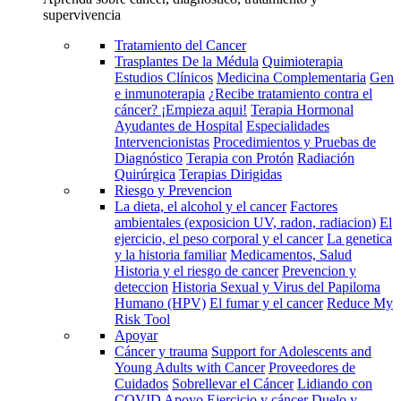
supervivencia
Tratamiento del Cancer
Trasplantes De la Médula
Quimioterapia
Estudios Clínicos
Medicina Complementaria
Gen
e inmunoterapia
¿Recibe tratamiento contra el
cáncer? ¡Empieza aqui!
Terapia Hormonal
Ayudantes de Hospital
Especialidades
Intervencionistas
Procedimientos y Pruebas de
Diagnóstico
Terapia con Protón
Radiación
Quirúrgica
Terapias Dirigidas
Riesgo y Prevencion
La dieta, el alcohol y el cancer
Factores
ambientales (exposicion UV, radon, radiacion)
El
ejercicio, el peso corporal y el cancer
La genetica
y la historia familiar
Medicamentos, Salud
Historia y el riesgo de cancer
Prevencion y
deteccion
Historia Sexual y Virus del Papiloma
Humano (HPV)
El fumar y el cancer
Reduce My
Risk Tool
Apoyar
Cáncer y trauma
Support for Adolescents and
Young Adults with Cancer
Proveedores de
Cuidados
Sobrellevar el Cáncer
Lidiando con
COVID
Apoyo
Ejercicio y cáncer
Duelo y