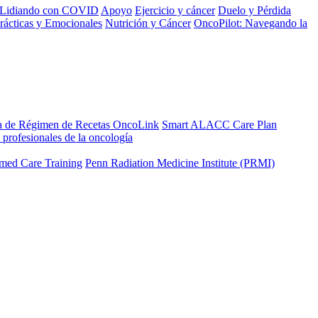
Lidiando con COVID
Apoyo
Ejercicio y cáncer
Duelo y Pérdida
rácticas y Emocionales
Nutrición y Cáncer
OncoPilot: Navegando la
a de Régimen de Recetas OncoLink
Smart ALACC Care Plan
 profesionales de la oncología
med Care Training
Penn Radiation Medicine Institute (PRMI)