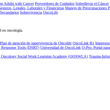
ng Adults with Cancer
Proveedores de Cuidados
Sobrellevar el Cáncer
eguros, Legales, Laborales y Financieras
Manejo de Preocupaciones P
 Secundarios
Sobrevivencia
OncoLife
d en oncología.
Plan de atención de supervivencia de Oncolife
OncoLink Rx
Impresor
ng Response Tools (DSRT)
Universidad de OncoLink
O-Pro: Portal para
 Oncology Social Work Learning Academy (OOSWLA)
Trauma-Infor