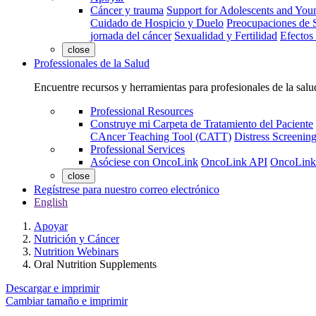
Cáncer y trauma
Support for Adolescents and You
Cuidado de Hospicio y Duelo
Preocupaciones de S
jornada del cáncer
Sexualidad y Fertilidad
Efectos
close
Professionales de la Salud
Encuentre recursos y herramientas para profesionales de la salu
Professional Resources
Construye mi Carpeta de Tratamiento del Paciente
CAncer Teaching Tool (CATT)
Distress Screeni
Professional Services
Asóciese con OncoLink
OncoLink API
OncoLink
close
Regístrese para nuestro correo electrónico
English
Apoyar
Nutrición y Cáncer
Nutrition Webinars
Oral Nutrition Supplements
Descargar e imprimir
Cambiar tamaño e imprimir