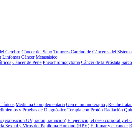
el Cerebro
Cáncer del Seno
Tumores Carcinoide
Cánceres del Sistem
n
Linfomas
Cáncer Metastásico
tricos
Cáncer de Pene
Pheochromocytoma
Cáncer de la Próstata
Sarc
Clínicos
Medicina Complementaria
Gen e inmunoterapia
¿Recibe trata
dimientos y Pruebas de Diagnóstico
Terapia con Protón
Radiación
Qui
s (exposicion UV, radon, radiacion)
El ejercicio, el peso corporal y el 
ria Sexual y Virus del Papiloma Humano (HPV)
El fumar y el cancer
R