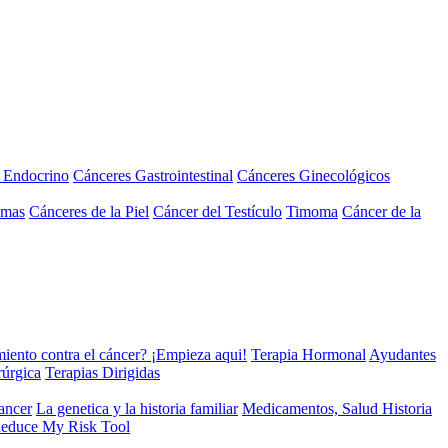
a Endocrino
Cánceres Gastrointestinal
Cánceres Ginecológicos
omas
Cánceres de la Piel
Cáncer del Testículo
Timoma
Cáncer de la
miento contra el cáncer? ¡Empieza aqui!
Terapia Hormonal
Ayudantes
rúrgica
Terapias Dirigidas
cancer
La genetica y la historia familiar
Medicamentos, Salud Historia
educe My Risk Tool