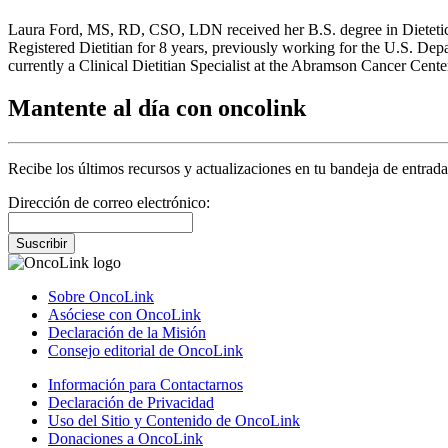
Laura Ford, MS, RD, CSO, LDN received her B.S. degree in Dietetics
Registered Dietitian for 8 years, previously working for the U.S. Dep
currently a Clinical Dietitian Specialist at the Abramson Cancer Cente
Mantente al día con oncolink
Recibe los últimos recursos y actualizaciones en tu bandeja de entrada
Dirección de correo electrónico:
Suscribir
Sobre OncoLink
Asóciese con OncoLink
Declaración de la Misión
Consejo editorial de OncoLink
Información para Contactarnos
Declaración de Privacidad
Uso del Sitio y Contenido de OncoLink
Donaciones a OncoLink