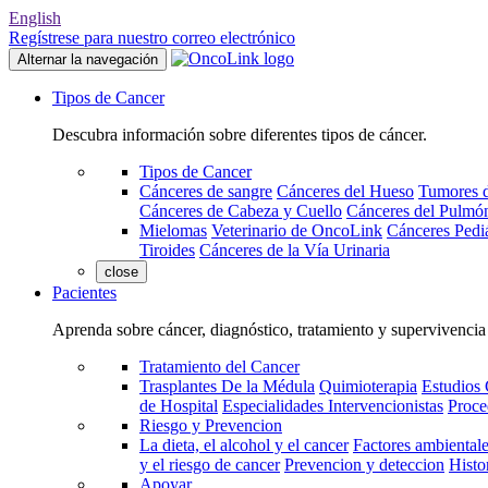
English
Regístrese para nuestro correo electrónico
Alternar la navegación
Tipos de Cancer
Descubra información sobre diferentes tipos de cáncer.
Tipos de Cancer
Cánceres de sangre
Cánceres del Hueso
Tumores d
Cánceres de Cabeza y Cuello
Cánceres del Pulmó
Mielomas
Veterinario de OncoLink
Cánceres Pediá
Tiroides
Cánceres de la Vía Urinaria
close
Pacientes
Aprenda sobre cáncer, diagnóstico, tratamiento y supervivencia
Tratamiento del Cancer
Trasplantes De la Médula
Quimioterapia
Estudios 
de Hospital
Especialidades Intervencionistas
Proce
Riesgo y Prevencion
La dieta, el alcohol y el cancer
Factores ambientale
y el riesgo de cancer
Prevencion y deteccion
Histo
Apoyar