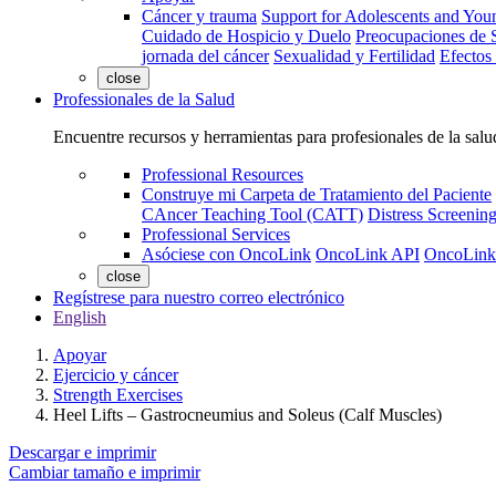
Cáncer y trauma
Support for Adolescents and You
Cuidado de Hospicio y Duelo
Preocupaciones de S
jornada del cáncer
Sexualidad y Fertilidad
Efectos
close
Professionales de la Salud
Encuentre recursos y herramientas para profesionales de la salu
Professional Resources
Construye mi Carpeta de Tratamiento del Paciente
CAncer Teaching Tool (CATT)
Distress Screeni
Professional Services
Asóciese con OncoLink
OncoLink API
OncoLink
close
Regístrese para nuestro correo electrónico
English
Apoyar
Ejercicio y cáncer
Strength Exercises
Heel Lifts – Gastrocneumius and Soleus (Calf Muscles)
Descargar e imprimir
Cambiar tamaño e imprimir