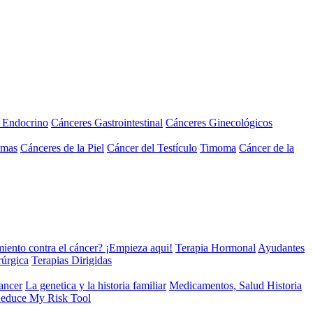
a Endocrino
Cánceres Gastrointestinal
Cánceres Ginecológicos
omas
Cánceres de la Piel
Cáncer del Testículo
Timoma
Cáncer de la
miento contra el cáncer? ¡Empieza aqui!
Terapia Hormonal
Ayudantes
rúrgica
Terapias Dirigidas
cancer
La genetica y la historia familiar
Medicamentos, Salud Historia
educe My Risk Tool