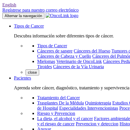
English
Regístrese para nuestro correo electrónico
Alternar la navegación
Tipos de Cancer
Descubra información sobre diferentes tipos de cáncer.
Tipos de Cancer
Cánceres de sangre
Cánceres del Hueso
Tumores d
Cánceres de Cabeza y Cuello
Cánceres del Pulmó
Mielomas
Veterinario de OncoLink
Cánceres Pediá
Tiroides
Cánceres de la Vía Urinaria
close
Pacientes
Aprenda sobre cáncer, diagnóstico, tratamiento y supervivencia
Tratamiento del Cancer
Trasplantes De la Médula
Quimioterapia
Estudios 
de Hospital
Especialidades Intervencionistas
Proce
Riesgo y Prevencion
La dieta, el alcohol y el cancer
Factores ambientale
y el riesgo de cancer
Prevencion y deteccion
Histo
Apoyar