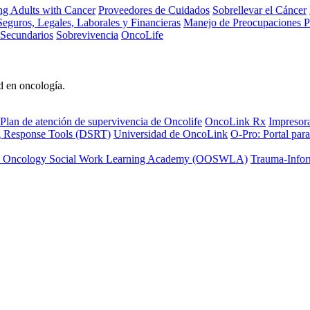
ng Adults with Cancer
Proveedores de Cuidados
Sobrellevar el Cáncer
eguros, Legales, Laborales y Financieras
Manejo de Preocupaciones P
 Secundarios
Sobrevivencia
OncoLife
d en oncología.
Plan de atención de supervivencia de Oncolife
OncoLink Rx
Impresor
ng Response Tools (DSRT)
Universidad de OncoLink
O-Pro: Portal para
 Oncology Social Work Learning Academy (OOSWLA)
Trauma-Infor