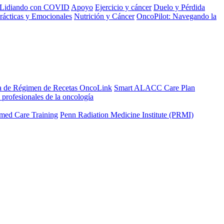
Lidiando con COVID
Apoyo
Ejercicio y cáncer
Duelo y Pérdida
rácticas y Emocionales
Nutrición y Cáncer
OncoPilot: Navegando la
a de Régimen de Recetas OncoLink
Smart ALACC Care Plan
 profesionales de la oncología
med Care Training
Penn Radiation Medicine Institute (PRMI)