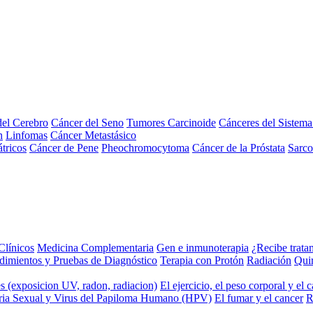
el Cerebro
Cáncer del Seno
Tumores Carcinoide
Cánceres del Sistem
n
Linfomas
Cáncer Metastásico
tricos
Cáncer de Pene
Pheochromocytoma
Cáncer de la Próstata
Sarc
Clínicos
Medicina Complementaria
Gen e inmunoterapia
¿Recibe trata
dimientos y Pruebas de Diagnóstico
Terapia con Protón
Radiación
Qui
s (exposicion UV, radon, radiacion)
El ejercicio, el peso corporal y el 
ria Sexual y Virus del Papiloma Humano (HPV)
El fumar y el cancer
R