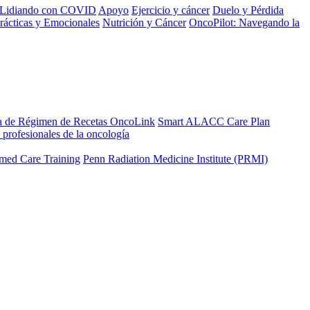
Lidiando con COVID
Apoyo
Ejercicio y cáncer
Duelo y Pérdida
rácticas y Emocionales
Nutrición y Cáncer
OncoPilot: Navegando la
a de Régimen de Recetas OncoLink
Smart ALACC Care Plan
 profesionales de la oncología
med Care Training
Penn Radiation Medicine Institute (PRMI)