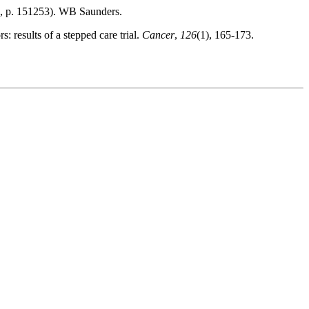
1, p. 151253). WB Saunders.
: results of a stepped care trial.
Cancer
,
126
(1), 165-173.