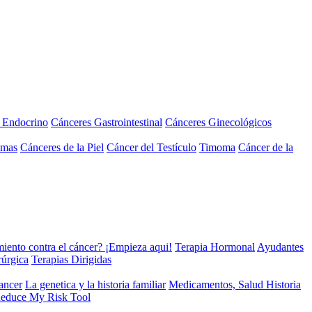
a Endocrino
Cánceres Gastrointestinal
Cánceres Ginecológicos
omas
Cánceres de la Piel
Cáncer del Testículo
Timoma
Cáncer de la
miento contra el cáncer? ¡Empieza aqui!
Terapia Hormonal
Ayudantes
rúrgica
Terapias Dirigidas
cancer
La genetica y la historia familiar
Medicamentos, Salud Historia
educe My Risk Tool