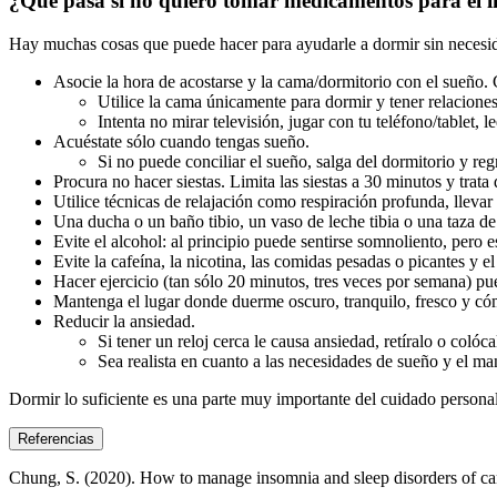
¿Qué pasa si no quiero tomar medicamentos para el 
Hay muchas cosas que puede hacer para ayudarle a dormir sin necesid
Asocie la hora de acostarse y la cama/dormitorio con el sueño. C
Utilice la cama únicamente para dormir y tener relaciones
Intenta no mirar televisión, jugar con tu teléfono/tablet, 
Acuéstate sólo cuando tengas sueño.
Si no puede conciliar el sueño, salga del dormitorio y re
Procura no hacer siestas. Limita las siestas a 30 minutos y trata
Utilice técnicas de relajación como respiración profunda, llevar 
Una ducha o un baño tibio, un vaso de leche tibia o una taza de 
Evite el alcohol: al principio puede sentirse somnoliento, pero 
Evite la cafeína, la nicotina, las comidas pesadas o picantes y e
Hacer ejercicio (tan sólo 20 minutos, tres veces por semana) p
Mantenga el lugar donde duerme oscuro, tranquilo, fresco y c
Reducir la ansiedad.
Si tener un reloj cerca le causa ansiedad, retíralo o coló
Sea realista en cuanto a las necesidades de sueño y el ma
Dormir lo suficiente es una parte muy importante del cuidado personal
Referencias
Chung, S. (2020). How to manage insomnia and sleep disorders of ca