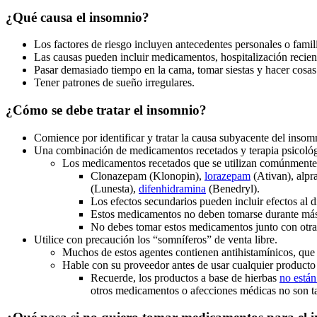
¿Qué causa el insomnio?
Los factores de riesgo incluyen antecedentes personales o famil
Las causas pueden incluir medicamentos, hospitalización recient
Pasar demasiado tiempo en la cama, tomar siestas y hacer cosas 
Tener patrones de sueño irregulares.
¿Cómo se debe tratar el insomnio?
Comience por identificar y tratar la causa subyacente del insomn
Una combinación de medicamentos recetados y terapia psicológi
Los medicamentos recetados que se utilizan comúnmente
Clonazepam (Klonopin),
lorazepam
(Ativan), alpr
(Lunesta),
difenhidramina
(Benedryl).
Los efectos secundarios pueden incluir efectos al
Estos medicamentos no deben tomarse durante más
No debes tomar estos medicamentos junto con otra
Utilice con precaución los “somníferos” de venta libre.
Muchos de estos agentes contienen antihistamínicos, qu
Hable con su proveedor antes de usar cualquier producto h
Recuerde, los productos a base de hierbas
no están
otros medicamentos o afecciones médicas no son t