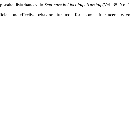
ep wake disturbances. In
Seminars in Oncology Nursing
(Vol. 38, No. 
cient and effective behavioral treatment for insomnia in cancer survivors
.