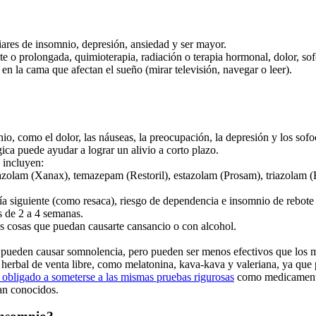
iares de insomnio, depresión, ansiedad y ser mayor.
e o prolongada, quimioterapia, radiación o terapia hormonal, dolor, so
en la cama que afectan el sueño (mirar televisión, navegar o leer).
io, como el dolor, las náuseas, la preocupación, la depresión y los sofo
ca puede ayudar a lograr un alivio a corto plazo.
 incluyen:
azolam (Xanax), temazepam (Restoril), estazolam (Prosam), triazolam (
 día siguiente (como resaca), riesgo de dependencia e insomnio de rebo
 de 2 a 4 semanas.
s cosas que puedan causarte cansancio o con alcohol.
e pueden causar somnolencia, pero pueden ser menos efectivos que los 
erbal de venta libre, como melatonina, kava-kava y valeriana, ya que p
 obligado a someterse a las mismas pruebas rigurosas
como medicamentos
an conocidos.