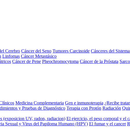
el Cerebro
Cáncer del Seno
Tumores Carcinoide
Cánceres del Sistem
n
Linfomas
Cáncer Metastásico
tricos
Cáncer de Pene
Pheochromocytoma
Cáncer de la Próstata
Sarc
Clínicos
Medicina Complementaria
Gen e inmunoterapia
¿Recibe trata
dimientos y Pruebas de Diagnóstico
Terapia con Protón
Radiación
Qui
s (exposicion UV, radon, radiacion)
El ejercicio, el peso corporal y el 
ria Sexual y Virus del Papiloma Humano (HPV)
El fumar y el cancer
R