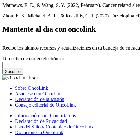
Matthews, E. E., & Wang, S. Y. (2022, February). Cancer-related sle
Zhou, E. S., Michaud, A. L., & Recklitis, C. J. (2020). Developing effi
Mantente al día con oncolink
Recibe los últimos recursos y actualizaciones en tu bandeja de entrada
Dirección de correo electrónico:
Suscribir
Sobre OncoLink
Asóciese con OncoLink
Declaración de la Misión
Consejo editorial de OncoLink
Información para Contactarnos
Declaración de Privacidad
Uso del Sitio y Contenido de OncoLink
Donaciones a OncoLink