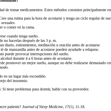
insomnio?
ad de tomar medicamentos. Estos métodos consisten principalmente en c
ree una rutina para la hora de acostarse y tenga un ciclo regular de sue
 sexuales.
leer o comer en la cama.
grese cuando tenga sueño.
 de no hacerlas después de las 3 p. m.
un diario, estiramientos, meditación u oración antes de acostarse.
té de manzanilla antes de acostarse pueden ayudarle a relajarse.
esto puede provocar interrupciones del sueño.
l alcohol durante 4 a 6 horas antes de acostarse.
uede promover un mejor sueño, aunque no debe realizarse demasiado cerc
ómodo.
calo en un lugar más escondido.
nejo del insomnio.
. Si tiene problemas para dormir, hable con su proveedor.
ncer patients?
Journal of Sleep Medicine
,
17
(1), 11-18.