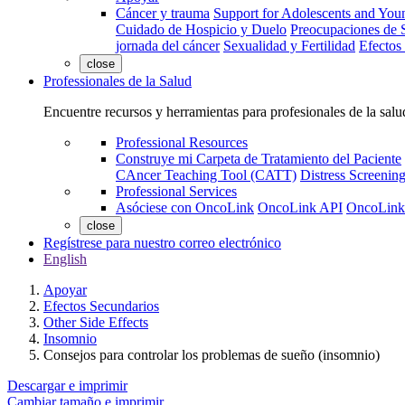
Cáncer y trauma
Support for Adolescents and You
Cuidado de Hospicio y Duelo
Preocupaciones de S
jornada del cáncer
Sexualidad y Fertilidad
Efectos
close
Professionales de la Salud
Encuentre recursos y herramientas para profesionales de la salu
Professional Resources
Construye mi Carpeta de Tratamiento del Paciente
CAncer Teaching Tool (CATT)
Distress Screeni
Professional Services
Asóciese con OncoLink
OncoLink API
OncoLink
close
Regístrese para nuestro correo electrónico
English
Apoyar
Efectos Secundarios
Other Side Effects
Insomnio
Consejos para controlar los problemas de sueño (insomnio)
Descargar e imprimir
Cambiar tamaño e imprimir