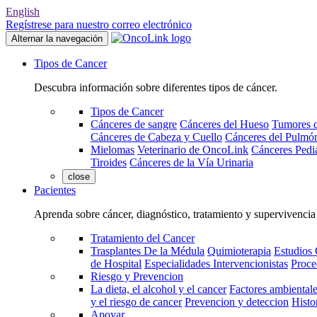
English
Regístrese para nuestro correo electrónico
Alternar la navegación
Tipos de Cancer
Descubra información sobre diferentes tipos de cáncer.
Tipos de Cancer
Cánceres de sangre
Cánceres del Hueso
Tumores d
Cánceres de Cabeza y Cuello
Cánceres del Pulmó
Mielomas
Veterinario de OncoLink
Cánceres Pediá
Tiroides
Cánceres de la Vía Urinaria
close
Pacientes
Aprenda sobre cáncer, diagnóstico, tratamiento y supervivencia
Tratamiento del Cancer
Trasplantes De la Médula
Quimioterapia
Estudios 
de Hospital
Especialidades Intervencionistas
Proce
Riesgo y Prevencion
La dieta, el alcohol y el cancer
Factores ambientale
y el riesgo de cancer
Prevencion y deteccion
Histo
Apoyar