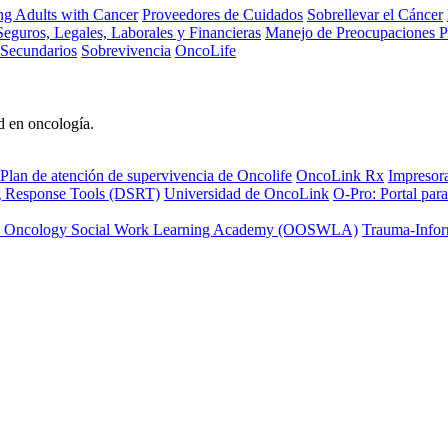
ng Adults with Cancer
Proveedores de Cuidados
Sobrellevar el Cáncer
eguros, Legales, Laborales y Financieras
Manejo de Preocupaciones P
 Secundarios
Sobrevivencia
OncoLife
d en oncología.
Plan de atención de supervivencia de Oncolife
OncoLink Rx
Impresor
ng Response Tools (DSRT)
Universidad de OncoLink
O-Pro: Portal para
 Oncology Social Work Learning Academy (OOSWLA)
Trauma-Infor