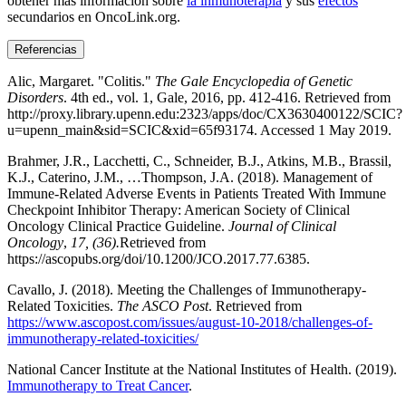
obtener más información sobre
la inmunoterapia
y sus
efectos
secundarios en OncoLink.org.
Referencias
Alic, Margaret. "Colitis."
The Gale Encyclopedia of Genetic
Disorders
. 4th ed., vol. 1, Gale, 2016, pp. 412-416. Retrieved from
http://proxy.library.upenn.edu:2323/apps/doc/CX3630400122/SCIC?
u=upenn_main&sid=SCIC&xid=65f93174. Accessed 1 May 2019.
Brahmer, J.R., Lacchetti, C., Schneider, B.J., Atkins, M.B., Brassil,
K.J., Caterino, J.M., …Thompson, J.A. (2018). Management of
Immune-Related Adverse Events in Patients Treated With Immune
Checkpoint Inhibitor Therapy: American Society of Clinical
Oncology Clinical Practice Guideline.
Journal of Clinical
Oncology
,
17, (36).
Retrieved from
https://ascopubs.org/doi/10.1200/JCO.2017.77.6385.
Cavallo, J. (2018). Meeting the Challenges of Immunotherapy-
Related Toxicities.
The ASCO Post
. Retrieved from
https://www.ascopost.com/issues/august-10-2018/challenges-of-
immunotherapy-related-toxicities/
National Cancer Institute at the National Institutes of Health. (2019).
Immunotherapy to Treat Cancer
.