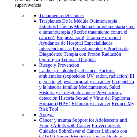
supervivencia
Tratamiento del Cancer
Trasplantes De la Médula
Quimioterapia
Estudios Clínicos
Medicina Complementaria
Gen
e inmunoterapia
¿Recibe tratamiento contra el
cáncer? ¡Empieza aqui!
Terapia Hormonal
Ayudantes de Hospital
Especialidades
Intervencionistas
Procedimientos y Pruebas de
Diagnóstico
Terapia con Protón
Radiación
Quirúrgica
Terapias Dirigidas
Riesgo y Prevencion
La dieta, el alcohol y el cancer
Factores
ambientales (exposicion UV, radon, radiacion)
El
ejercicio, el peso corporal y el cancer
La genetica
y la historia familiar
Medicamentos, Salud
Historia y el riesgo de cancer
Prevencion y
deteccion
Historia Sexual y Virus del Papiloma
Humano (HPV)
El fumar y el cancer
Reduce My
Risk Tool
Apoyar
Cáncer y trauma
Support for Adolescents and
Young Adults with Cancer
Proveedores de
Cuidados
Sobrellevar el Cáncer
Lidiando con
COVID
Apoyo
Ejercicio y cáncer
Duelo y