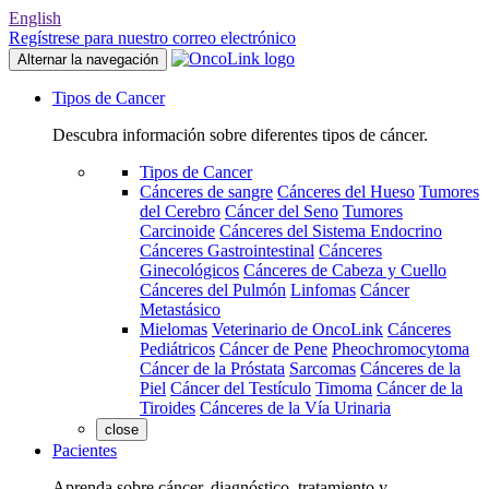
English
Regístrese para nuestro correo electrónico
Alternar la navegación
Tipos de Cancer
Descubra información sobre diferentes tipos de cáncer.
Tipos de Cancer
Cánceres de sangre
Cánceres del Hueso
Tumores
del Cerebro
Cáncer del Seno
Tumores
Carcinoide
Cánceres del Sistema Endocrino
Cánceres Gastrointestinal
Cánceres
Ginecológicos
Cánceres de Cabeza y Cuello
Cánceres del Pulmón
Linfomas
Cáncer
Metastásico
Mielomas
Veterinario de OncoLink
Cánceres
Pediátricos
Cáncer de Pene
Pheochromocytoma
Cáncer de la Próstata
Sarcomas
Cánceres de la
Piel
Cáncer del Testículo
Timoma
Cáncer de la
Tiroides
Cánceres de la Vía Urinaria
close
Pacientes
Aprenda sobre cáncer, diagnóstico, tratamiento y