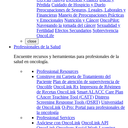
Pérdida
Cuidado de Hospicio y Duelo
Preocupaciones de Seguros, Legales, Laborales y
Financieras
Manejo de Preocupaciones Prácticas
y Emocionales
Nutrición y Cáncer
OncoPilot:
Navegando la jornada del cáncer
Sexualidad y
Fertilidad
Efectos Secundarios
Sobrevivencia
OncoLife
close
Professionales de la Salud
Encuentre recursos y herramientas para profesionales de la
salud en oncología.
Professional Resources
Construye mi Carpeta de Tratamiento del
Paciente
Plan de atención de supervivencia de
Oncolife
OncoLink Rx
Impresora de Régimen
de Recetas OncoLink
Smart ALACC Care Plan
CAncer Teaching Tool (CATT)
Distress
Screening Response Tools (DSRT)
Universidad
de OncoLink
O-Pro: Portal para profesionales de
la oncología
Professional Services
Asóciese con OncoLink
OncoLink API
OncoLink Oncology Social Work Learning