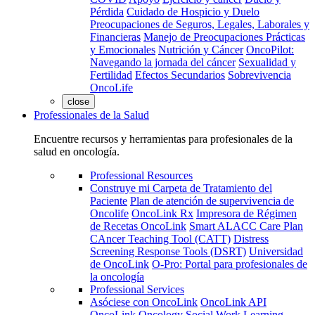
Pérdida
Cuidado de Hospicio y Duelo
Preocupaciones de Seguros, Legales, Laborales y
Financieras
Manejo de Preocupaciones Prácticas
y Emocionales
Nutrición y Cáncer
OncoPilot:
Navegando la jornada del cáncer
Sexualidad y
Fertilidad
Efectos Secundarios
Sobrevivencia
OncoLife
close
Professionales de la Salud
Encuentre recursos y herramientas para profesionales de la
salud en oncología.
Professional Resources
Construye mi Carpeta de Tratamiento del
Paciente
Plan de atención de supervivencia de
Oncolife
OncoLink Rx
Impresora de Régimen
de Recetas OncoLink
Smart ALACC Care Plan
CAncer Teaching Tool (CATT)
Distress
Screening Response Tools (DSRT)
Universidad
de OncoLink
O-Pro: Portal para profesionales de
la oncología
Professional Services
Asóciese con OncoLink
OncoLink API
OncoLink Oncology Social Work Learning