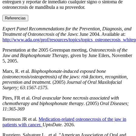
entreguen y reportar de inmediato cualquier signo o síntoma de
osteonecrosis de mandíbula a su proveedor.
Referencias
Expert Panel Recommendations for the Prevention, Diagnosis, and
Treatment of Osteonecrosis of the Jaws
: June 2004. Available at:
http://www.ada.org/prof/resources/topics/topics_osteonecrosis_whitep
Presentation at the 2005 Greenspan meeting,
Osteonecrosis of the
Jaw and Bisphosphonate Therapy
, given by June Eilers, November
5, 2005.
Marx, R. et al.
Bisphosphonate-induced exposed bone
(osteonecrosis/osteopetrosis) of the jaws: risk factors, recognition,
prevention and treatment
. (2005)
Journal of Oral Maxilofacial
Surgery; 63:1567-1575.
Pires, FR et al.
Oral avascular bone necrosis associated with
chemotherapy and biphosphonate therapy
. (2005)
Oral Diseases;
11:365-369
Berenson JR et al.
Medication-related osteonecrosis of the jaw in
patients with cancer.
UptoDate.
2026.
Ruggiero, Salvatore L., et al. "American Association of Oral and