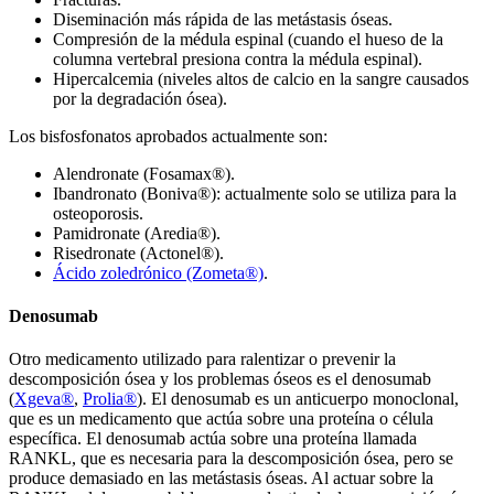
Diseminación más rápida de las metástasis óseas.
Compresión de la médula espinal (cuando el hueso de la
columna vertebral presiona contra la médula espinal).
Hipercalcemia (niveles altos de calcio en la sangre causados
por la degradación ósea).
Los bisfosfonatos aprobados actualmente son:
Alendronate (Fosamax®).
Ibandronato (Boniva®): actualmente solo se utiliza para la
osteoporosis.
Pamidronate (Aredia®).
Risedronate (Actonel®).
Ácido zoledrónico (Zometa®)
.
Denosumab
Otro medicamento utilizado para ralentizar o prevenir la
descomposición ósea y los problemas óseos es el denosumab
(
Xgeva®
,
Prolia®
). El denosumab es un anticuerpo monoclonal,
que es un medicamento que actúa sobre una proteína o célula
específica. El denosumab actúa sobre una proteína llamada
RANKL, que es necesaria para la descomposición ósea, pero se
produce demasiado en las metástasis óseas. Al actuar sobre la