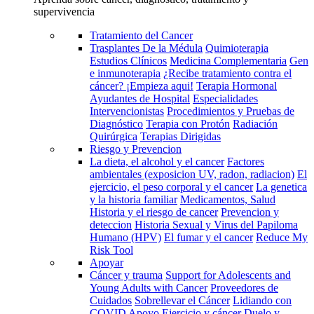
supervivencia
Tratamiento del Cancer
Trasplantes De la Médula
Quimioterapia
Estudios Clínicos
Medicina Complementaria
Gen
e inmunoterapia
¿Recibe tratamiento contra el
cáncer? ¡Empieza aqui!
Terapia Hormonal
Ayudantes de Hospital
Especialidades
Intervencionistas
Procedimientos y Pruebas de
Diagnóstico
Terapia con Protón
Radiación
Quirúrgica
Terapias Dirigidas
Riesgo y Prevencion
La dieta, el alcohol y el cancer
Factores
ambientales (exposicion UV, radon, radiacion)
El
ejercicio, el peso corporal y el cancer
La genetica
y la historia familiar
Medicamentos, Salud
Historia y el riesgo de cancer
Prevencion y
deteccion
Historia Sexual y Virus del Papiloma
Humano (HPV)
El fumar y el cancer
Reduce My
Risk Tool
Apoyar
Cáncer y trauma
Support for Adolescents and
Young Adults with Cancer
Proveedores de
Cuidados
Sobrellevar el Cáncer
Lidiando con
COVID
Apoyo
Ejercicio y cáncer
Duelo y