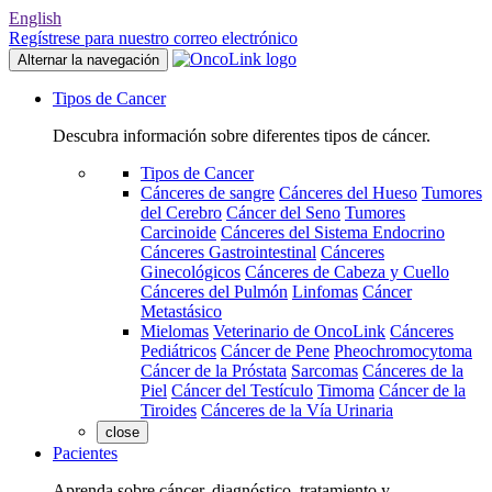
English
Regístrese para nuestro correo electrónico
Alternar la navegación
Tipos de Cancer
Descubra información sobre diferentes tipos de cáncer.
Tipos de Cancer
Cánceres de sangre
Cánceres del Hueso
Tumores
del Cerebro
Cáncer del Seno
Tumores
Carcinoide
Cánceres del Sistema Endocrino
Cánceres Gastrointestinal
Cánceres
Ginecológicos
Cánceres de Cabeza y Cuello
Cánceres del Pulmón
Linfomas
Cáncer
Metastásico
Mielomas
Veterinario de OncoLink
Cánceres
Pediátricos
Cáncer de Pene
Pheochromocytoma
Cáncer de la Próstata
Sarcomas
Cánceres de la
Piel
Cáncer del Testículo
Timoma
Cáncer de la
Tiroides
Cánceres de la Vía Urinaria
close
Pacientes
Aprenda sobre cáncer, diagnóstico, tratamiento y